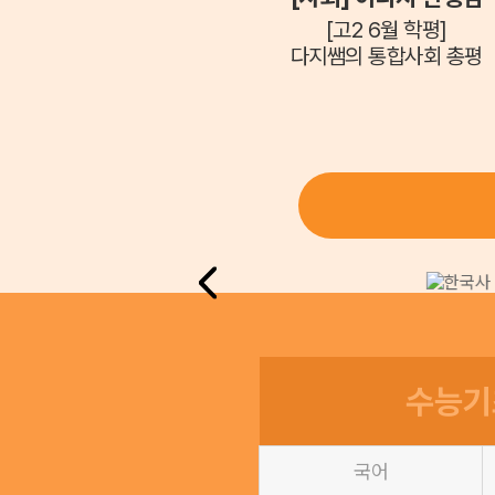
[고2 6월 학평]
다지쌤의 통합사회 총평
수능기
국어