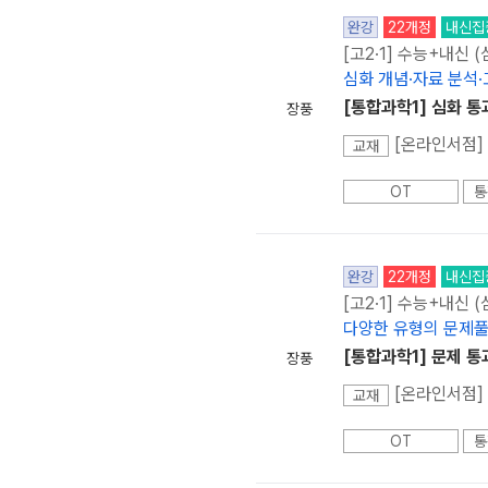
완강
22개정
내신집
[고2·1] 수능+내신 
심화 개념·자료 분석
[통합과학1] 심화 통
장풍
[온라인서점] 
교재
OT
통
완강
22개정
내신집
[고2·1] 수능+내신 
다양한 유형의 문제풀
[통합과학1] 문제 통
장풍
교재
OT
통