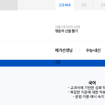
고3·N수
고2
고
선물 3개 100% 당첨!
선물 100% 증정!
여름방학 스터디 캐시백
2027 러셀 단과
스마트러닝앱
메가패스
메가패스 수강생 무료혜택!
사회공헌 캠페인
행운의 선물 뽑기
메가스터디 X 올리브
메가런 썸머스쿨
강사 공개선발
설문 EVENT
3일 무료 체험권
메가클럽 멤버십
희망이룸 메가나눔
영
메가선생님
수능·내신
고2
국어
- 교과서에 기반한 심화 
- 복잡한 지문에 대한 적
- 문법 이론·예시 숙지