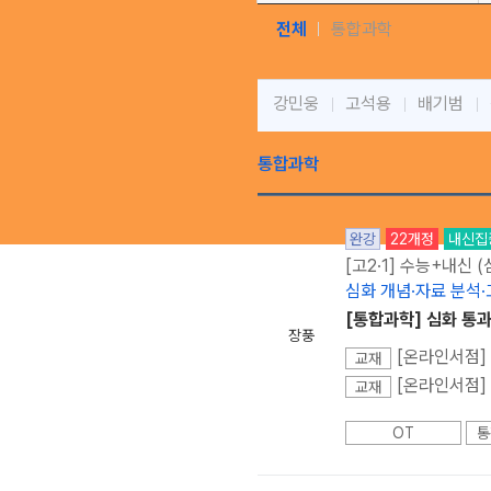
전체
통합과학
강민웅
고석용
배기범
통합과학
완강
22개정
내신집
[고2·1] 수능+내신 
심화 개념·자료 분석
[통합과학] 심화 통
장풍
[온라인서점] 
교재
[온라인서점] 
교재
OT
통