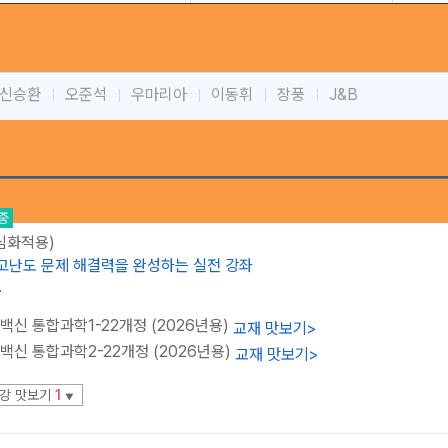
신승환
오준석
우마리아
이동휘
장풍
J&B
중
(심화적용)
·고난도 문제 해결력을 완성하는 실전 강좌
과
백신 통합과학1-22개정 (2026년용)
교재 맛보기
>
백신 통합과학2-22개정 (2026년용)
교재 맛보기
>
강 맛보기
1
▼