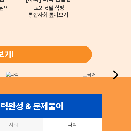
생님의
[고2] 6월 학평
통합사회 톺아보기
보기!
력완성 & 문제풀이
사회
과학