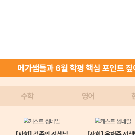
메가쌤들과 6월 학평 핵심 포인트 짚
수학
영어
[사회] 김종익 선생님
[사회] 윤재준 선생