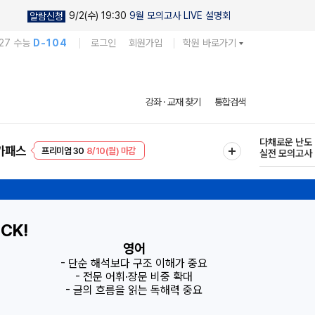
9/2(수) 19:30
9월 모의고사 LIVE 설명회
알람신청
27 수능
D-104
로그인
회원가입
학원 바로가기
현우진의
강좌 · 교재 찾기
통합검색
킬링캠프 시즌
프리미엄 30
8/10(월) 마감
다채로운 난도
가패스
EVENT
8/10(월) 마감
실전 모의고사
시간!
CK!
영어
- 단순 해석보다 구조 이해가 중요
- 전문 어휘·장문 비중 확대
- 글의 흐름을 읽는 독해력 중요