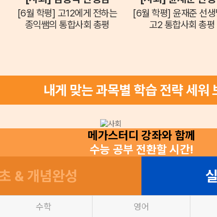
[6월 학평] 고12에게 전하는
[6월 학평] 윤재준 선
종익쌤의 통합사회 총평
고2 통합사회 총평
내게 맞는 과목별 학습 전략 세워 
메가스터디 강좌와 함께
수능 공부 전환할 시간!
초 & 개념완성
실
수학
영어