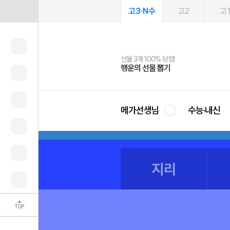
고3·N수
고2
고
선물 3개 100% 당첨!
선물 100% 증정!
여름방학 스터디 캐시백
2027 러셀 단과
스마트러닝앱
메가패스
메가패스 수강생 무료혜택!
사회공헌 캠페인
행운의 선물 뽑기
메가스터디 X 올리브
메가런 썸머스쿨
강사 공개선발
설문 EVENT
3일 무료 체험권
메가클럽 멤버십
희망이룸 메가나눔
영
메가선생님
수능·내신
지리
TOP