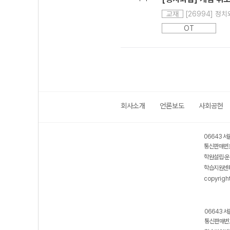
[26994] 정치와
교재
OT
회사소개
언론보도
사회공헌
06643 서
통신판매번호
학원설립·운
학습지원센터
copyrigh
06643 서
통신판매번호