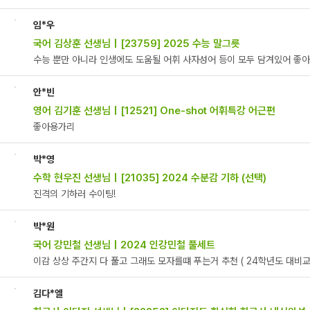
임*우
국어 김상훈 선생님 | [23759] 2025 수능 말그릇
수능 뿐만 아니라 인생에도 도움될 어휘 사자성어 등이 모두 담겨있어 좋아요
안*빈
영어 김기훈 선생님 | [12521] One-shot 어휘특강 어근편
좋아용가리
박*영
수학 현우진 선생님 | [21035] 2024 수분감 기하 (선택)
진격의 기하러 수이팅!
박*원
국어 강민철 선생님 | 2024 인강민철 풀세트
이감 상상 주간지 다 풀고 그래도 모자를떄 푸는거 추천 ( 24학년도 대비교
김다*엘