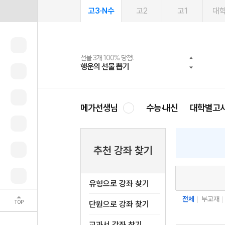
고3·N수
고2
고1
대
선물 3개 100% 당첨!
선물 100% 증정!
여름방학 스터디 캐시백
2027 러셀 단과
스마트러닝앱
메가패스
메가패스 수강생 무료혜택!
사회공헌 캠페인
행운의 선물 뽑기
메가스터디 X 올리브
메가런 썸머스쿨
강사 공개선발
설문 EVENT
3일 무료 체험권
메가클럽 멤버십
희망이룸 메가나눔
영
메가선생님
수능·내신
대학별고
추천 강좌 찾기
유형으로 강좌 찾기
전체
부교재
TOP
단원으로 강좌 찾기
교과서 강좌 찾기