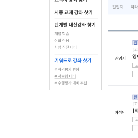
김엄지
라라
시중 교재 강좌 찾기
단계별 내신강좌 찾기
개념 학습
심화 적용
완
시험 직전 대비
[고
영
김엄지
키워드로 강좌 찾기
# 학력평가 변형
# 서술형 대비
# 수행평가 대비 추천
완
[고
[
이정민