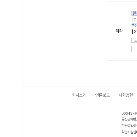
완
[고
#
라라
[
회사소개
언론보도
사회공헌
06643 서
통신판매번호
학원설립·운
학습지원센터