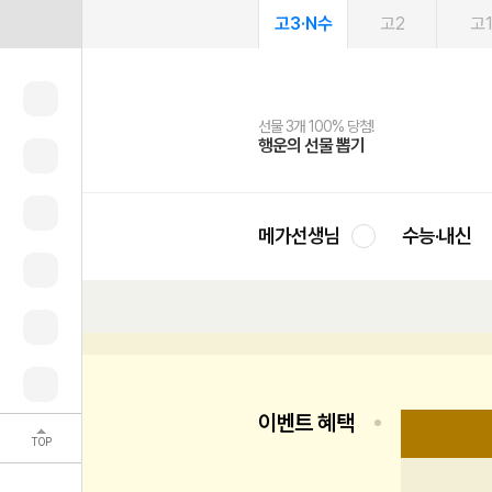
고3·N수
고2
고
선물 3개 100% 당첨!
선물 100% 증정!
여름방학 스터디 캐시백
2027 러셀 단과
스마트러닝앱
메가패스
메가패스 수강생 무료혜택!
사회공헌 캠페인
행운의 선물 뽑기
메가스터디 X 올리브
메가런 썸머스쿨
강사 공개선발
설문 EVENT
3일 무료 체험권
메가클럽 멤버십
희망이룸 메가나눔
영
메가선생님
수능·내신
이벤트 혜택
TOP