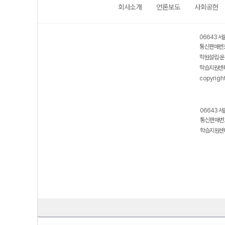
회사소개
언론보도
사회공헌
06643 서
통신판매번호
학원설립·운
학습지원센터
copyrigh
06643 서
통신판매번호
학습지원센터