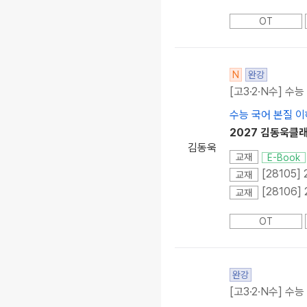
OT
N
완강
[고3·2·N수] 수
수능 국어 본질 이
2027 김동욱클래
김동욱
교재
E-Book
[28105]
교재
[28106
교재
OT
완강
[고3·2·N수] 수