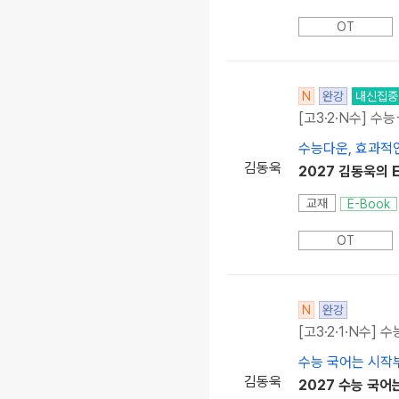
OT
N
완강
내신집중
[고3·2·N수] 수
수능다운, 효과적
김동욱
2027 김동욱의 E
교재
E-Book
OT
N
완강
[고3·2·1·N수] 수
수능 국어는 시작
김동욱
2027 수능 국