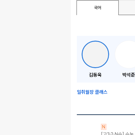
국어
김동욱
박석준
일취월장 클래스
N
[고3·2·N수] 수