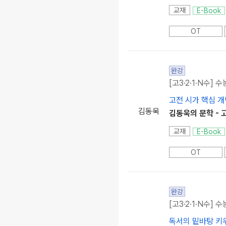
교재
E-Book
OT
완강
[고3·2·1·N수] 수
고전 시가 핵심 개
김동욱
김동욱의 문학 - 
교재
E-Book
OT
완강
[고3·2·1·N수] 수
독서의 밑바탕 키