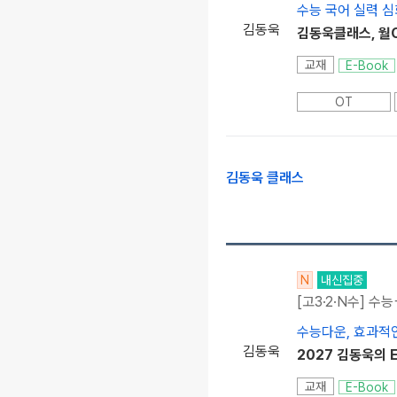
수능 국어 실력 심
김동욱
김동욱클래스, 월C
교재
E-Book
OT
김동욱 클래스
N
내신집중
[고3·2·N수] 수
수능다운, 효과적
김동욱
2027 김동욱의 E
교재
E-Book