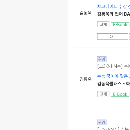
체크메이트 수강 
김동욱
김동욱의 언어 BA
교재
E-Book
OT
완강
[고3·2·1·N수] 수
수능 국어에 맞춘
김동욱
김동욱클래스 - 화
교재
E-Book
완강
[고3·2·N수] 수