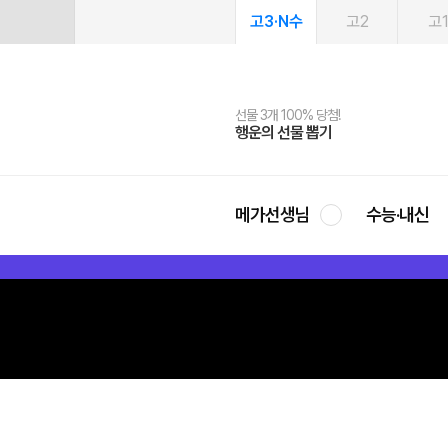
고3·N수
고2
고
선물 3개 100% 당첨!
선물 100% 증정!
여름방학 스터디 캐시백
2027 러셀 단과
스마트러닝앱
메가패스
메가패스 수강생 무료혜택!
사회공헌 캠페인
행운의 선물 뽑기
메가스터디 X 올리브
메가런 썸머스쿨
강사 공개선발
설문 EVENT
3일 무료 체험권
메가클럽 멤버십
희망이룸 메가나눔
영
메가선생님
수능·내신