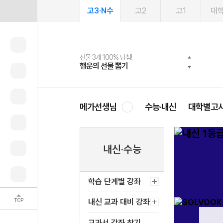
고3·N수
고2
고1
대
선물 3개 100% 당첨!
선물 100% 증정!
여름방학 스터디 캐시백
2027 러셀 단과
스마트러닝앱
메가패스
메가패스 수강생 무료혜택!
사회공헌 캠페인
행운의 선물 뽑기
메가스터디 X 올리브
메가런 썸머스쿨
강사 공개선발
설문 EVENT
3일 무료 체험권
메가클럽 멤버십
희망이룸 메가나눔
영
메가선생님
수능·내신
대학별고
내신·수능
학습 단계별 강좌
TOP
내신 교과 대비 강좌
교과서 강좌 찾기