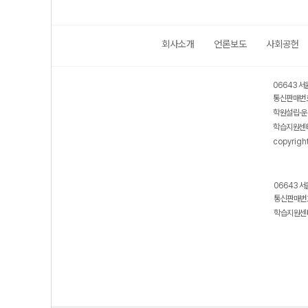
회사소개
언론보도
사회공헌
06643 서
통신판매번호
학원설립·운
학습지원센터
copyrigh
06643 서
통신판매번호
학습지원센터