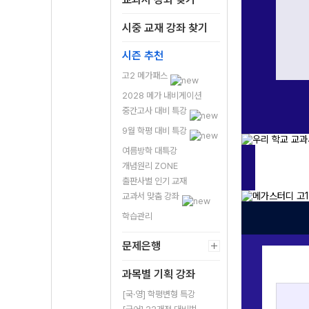
 더 정확하게 익힐 수 있어서 너무너무 좋았습니다
내 실력을 파악할
수 있어서 부족했던 부분을 알고,
시중 교재 강좌 찾기
 풀 수 있어서 넘 좋았던 거 같아요
- 신*주 -
시즌 추천
고2 메가패스
2028 메가 내비게이션
중간고사 대비 특강
9월 학평 대비 특강
여름방학 대특강
개념원리 ZONE
출판사별 인기 교재
교과서 맞춤 강좌
학습관리
문제은행
과목별 기획 강좌
[국·영] 학평변형 특강