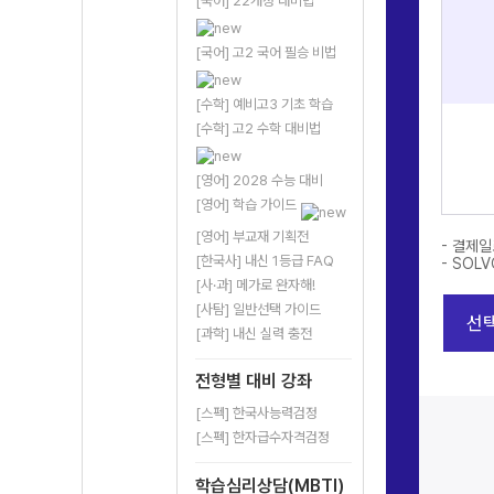
[국어] 22개정 대비법
[국어] 고2 국어 필승 비법
[수학] 예비고3 기초 학습
S
[수학] 고2 수학 대비법
다
쿠
[영어] 2028 수능 대비
구
관
[영어] 학습 가이드
>
[영어] 부교재 기획전
- 결제일
[한국사] 내신 1등급 FAQ
- SOL
[사·과] 메가로 완자해!
[사탐] 일반선택 가이드
선
[과학] 내신 실력 충전
전형별 대비 강좌
[스펙] 한국사능력검정
[스펙] 한자급수자격검정
학습심리상담(MBTI)