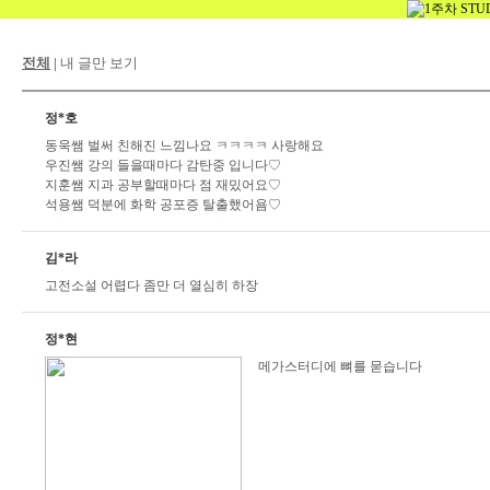
전체
|
내 글만 보기
정*호
동욱쌤 벌써 친해진 느낌나요 ㅋㅋㅋㅋ 사랑해요
우진쌤 강의 들을때마다 감탄중 입니다♡
지훈쌤 지과 공부할때마다 점 재밌어요♡
석용쌤 덕분에 화학 공포증 탈출했어욤♡
김*라
고전소설 어렵다 좀만 더 열심히 하장
정*현
메가스터디에 뼈를 묻습니다