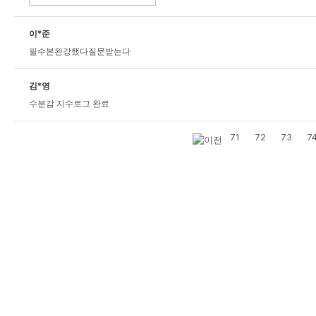
이*준
필수본완강했다질문받는다
김*영
수분감 지수로그 완료
71
72
73
7