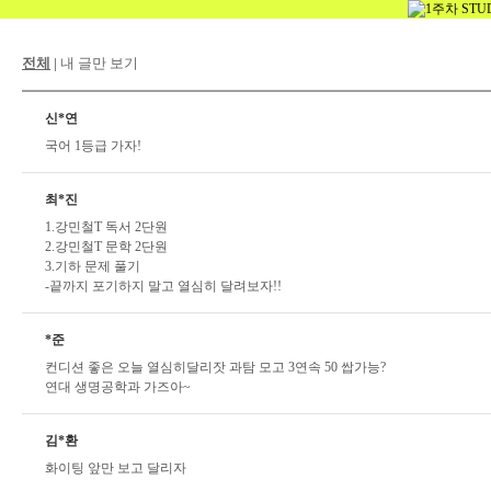
전체
|
내 글만 보기
신*연
국어 1등급 가자!
최*진
1.강민철T 독서 2단원
2.강민철T 문학 2단원
3.기하 문제 풀기
-끝까지 포기하지 말고 열심히 달려보자!!
*준
컨디션 좋은 오늘 열심히달리잣 과탐 모고 3연속 50 쌉가능?
연대 생명공학과 가즈아~
김*환
화이팅 앞만 보고 달리자