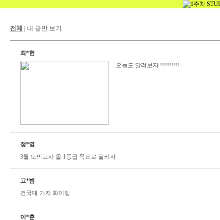
전체
|
내 글만 보기
최*헌
오늘도 달려보자 !!!!!!!!!!
정*영
3월 모의고사 올 1등급 목표로 달리자
고*범
건국대 가자 화이팅
이*훈