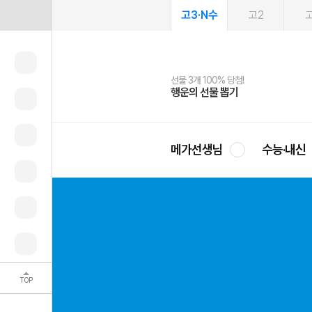
고3·N수
고2
고
선물 3개 100% 당첨!
선물 100% 증정!
여름방학 스터디 캐시백
2027 러셀 단과
스마트러닝앱
메가패스
메가패스 수강생 무료혜택!
사회공헌 캠페인
행운의 선물 뽑기
메가스터디 X 올리브
메가런 썸머스쿨
강사 공개선발
설문 EVENT
3일 무료 체험권
메가클럽 멤버십
희망이룸 메가나눔
영
메가선생님
수능·내신
TOP