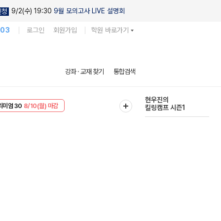
9/2(수) 19:30
9월 모의고사 LIVE 설명회
신청
103
로그인
회원가입
학원 바로가기
다채로운 난도
강좌 · 교재 찾기
통합검색
실전 모의고사
EVENT
8/10(월) 마감
현우진의
리미엄 30
8/10(월) 마감
킬링캠프 시즌1