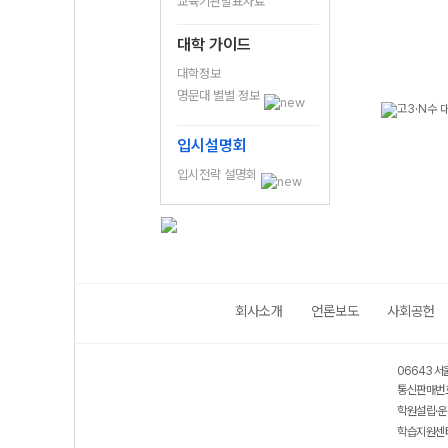
교육기관발표자료
대학 가이드
대학정보
명문대 별별 정보
입시설명회
입시전략 설명회
회사소개
언론보도
사회공헌
06643 서
통신판매번호
학원설립·운
학습지원센터