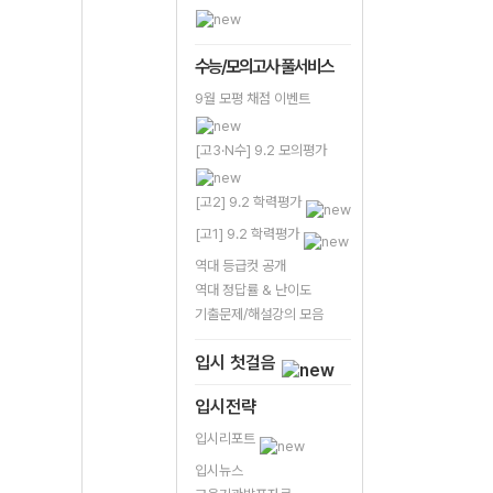
수능/모의고사 풀서비스
9월 모평 채점 이벤트
[고3·N수] 9.2 모의평가
[고2] 9.2 학력평가
[고1] 9.2 학력평가
역대 등급컷 공개
역대 정답률 & 난이도
기출문제/해설강의 모음
입시 첫걸음
입시전략
입시리포트
입시뉴스