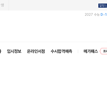
학생
알람
2027 수능
D-
사
입시정보
온라인서점
수시합격예측
메가패스
프