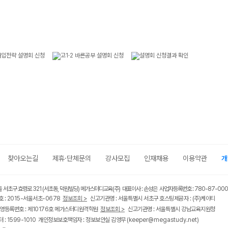
찾아오는길
제휴·단체문의
강사모집
인재채용
이용약관
개
울 서초구 효령로 321 (서초동, 덕원빌딩) 메가스터디교육(주) 대표이사 : 손성은 사업자등록번호 : 780-87-00
 : 2015-서울서초-0678
정보조회 >
신고기관명 : 서울특별시 서초구 호스팅제공자 : (주)케이티
영등록번호 : 제10176호 메가스터디원격학원
정보조회 >
신고기관명 : 서울특별시 강남교육지원청
 : 1599-1010 개인정보보호책임자 : 정보보안실 김영무
(keeper@megastudy.net)