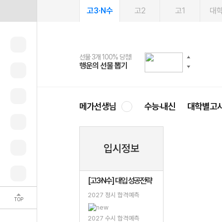
고3·N수
고2
고1
대
선물 3개 100% 당첨!
선물 100% 증정!
여름방학 스터디 캐시백
2027 러셀 단과
스마트러닝앱
메가패스
메가패스 수강생 무료혜택!
사회공헌 캠페인
행운의 선물 뽑기
메가스터디 X 올리브
메가런 썸머스쿨
강사 공개선발
설문 EVENT
3일 무료 체험권
메가클럽 멤버십
희망이룸 메가나눔
영
메가선생님
수능·내신
대학별고
입시정보
[고3·N수] 대입 성공전략
2027 정시 합격예측
TOP
2027 수시 합격예측