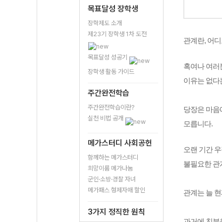
목표달성 장학생
장학제도 소개
제23기 장학생 1차 도전
관계란, 어디
목표달성 성공기
혹여나 여러
장학생 활동 가이드
이유는 없다는
주간완전학습
주간완전학습이란?
당장은 마음
실천 비법 공개
모릅니다. 
메가스터디 사회공헌
오랜 기간 우
함께하는 메가스터디
불필요한 관
희망이룸 메가나눔
군인·소방·경찰 자녀
메가패스 형제자매 할인
관계는 늘 
3가지 정직한 원칙
과거에 친분