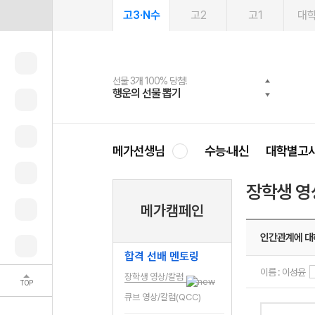
고3·N수
고2
고1
대
선물 3개 100% 당첨!
선물 100% 증정!
여름방학 스터디 캐시백
2027 러셀 단과
스마트러닝앱
메가패스
메가패스 수강생 무료혜택!
사회공헌 캠페인
행운의 선물 뽑기
메가스터디 X 올리브
메가런 썸머스쿨
강사 공개선발
설문 EVENT
3일 무료 체험권
메가클럽 멤버십
희망이룸 메가나눔
영
메가선생님
수능·내신
대학별고
장학생 영
메가캠페인
인간관계에 대
합격 선배 멘토링
이름 : 이성윤
장학생 영상/칼럼
TOP
큐브 영상/칼럼(QCC)