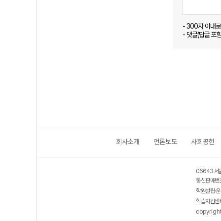
- 300자 이내
- 댓글(답글 포
회사소개
언론보도
사회공헌
06643 서
통신판매번호
학원설립·운
학습지원센터
copyrigh