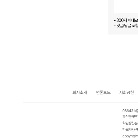
- 300자 이내
- 댓글(답글 포
회사소개
언론보도
사회공헌
06643 서
통신판매번호
학원설립·운
학습지원센터
copyrigh