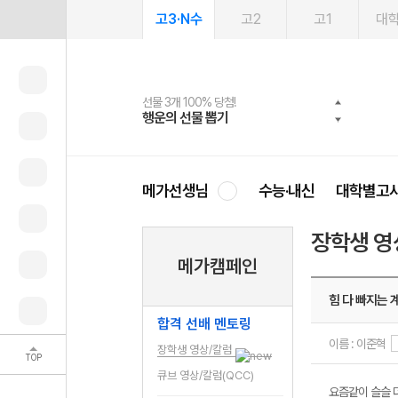
고3·N수
고2
고1
대
선물 3개 100% 당첨!
선물 100% 증정!
여름방학 스터디 캐시백
2027 러셀 단과
스마트러닝앱
메가패스
메가패스 수강생 무료혜택!
사회공헌 캠페인
행운의 선물 뽑기
메가스터디 X 올리브
메가런 썸머스쿨
강사 공개선발
설문 EVENT
3일 무료 체험권
메가클럽 멤버십
희망이룸 메가나눔
영
메가선생님
수능·내신
대학별고
장학생 영
메가캠페인
힘 다 빠지는 
합격 선배 멘토링
이름 : 이준혁
장학생 영상/칼럼
TOP
큐브 영상/칼럼(QCC)
요즘같이 슬슬 