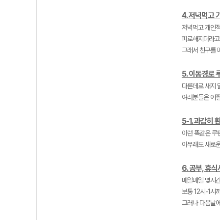
4. 저녁먹고
저녁먹고 개인적
피로해지더라고
그래서 친구를 
5. 이동경로
다른데로 새지 
여러분들은 어쩔
5-1. 과감히
이런 똑같은 루
아무래도 새로운
6. 공부, 휴
매일매일 몇시간
보통 12시-1시
그러나 다음날에