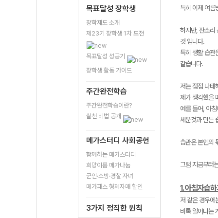
목표달성 장학생
특히 이제 여름
장학제도 소개
하지만, 잔소리
제23기 장학생 1차 도전
것 입니다.
특히 생활 습관은
목표달성 성공기
같습니다.
장학생 활동 가이드
저는 점점 나태
주간완전학습
제가 생각했을 
주간완전학습이란?
예를 들어, 아
실천 비법 공개
세운것과 만든 
메가스터디 사회공헌
습관은 본인의 
함께하는 메가스터디
그럼 지금부터는
희망이룸 메가나눔
군인·소방·경찰 자녀
메가패스 형제자매 할인
1. 아침자습
저 같은 경우에
3가지 정직한 원칙
비록 일어나는 