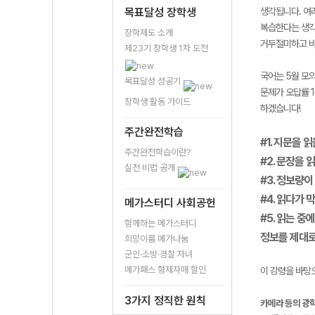
목표달성 장학생
생각됩니다. 여
복습한다는 생각
장학제도 소개
거두절미하고 바
제23기 장학생 1차 도전
국어는 5월 모의
목표달성 성공기
문제가 오답률 
장학생 활동 가이드
하겠습니다!
주간완전학습
#1. 지문을
주간완전학습이란?
#2. 문장을
실천 비법 공개
#3. 정보량
#4. 읽다가
메가스터디 사회공헌
#5. 읽는 
함께하는 메가스터디
정보를 제대로
희망이룸 메가나눔
군인·소방·경찰 자녀
메가패스 형제자매 할인
이 강령을 바탕
3가지 정직한 원칙
카메라 등의 광