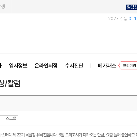
학생
알람
2027 수능
D-
프리미엄 
사
입시정보
온라인서점
수시진단
메가패스
EVEN
상/칼럼
스크랩
가스터디 제 22기 목달장 유하진입니다. 6월 모의고사가 다가오는 만큼, 요즘 들어 불안하고