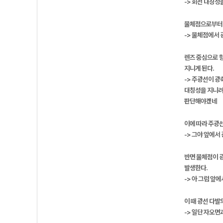
-> 회전 대칭
물체점으로부터 
-> 물체점에서
렌즈 중심으로 
지니게 된다.
-> 주광선이 광
대칭성을 지니려
판단해야겠네
이에 따라 주광
-> 그야 앞에서
반면 물체점이 
발생한다.
-> 아 그럼 앞
이 때 광선 다발
-> 일단 자오