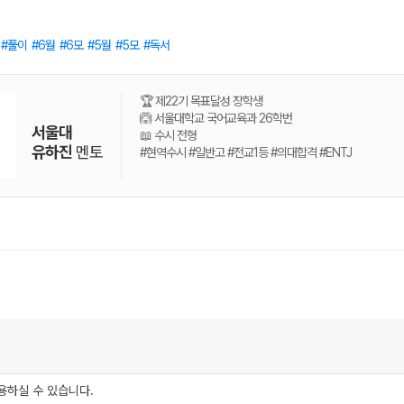
풀이
6월
6모
5월
5모
독서
🏆 제22기 목표달성 장학생
🙆 서울대학교 국어교육과 26학번
서울대
📖 수시 전형
유하진
멘토
#현역수시 #일반고 #전교1등 #의대합격 #ENTJ