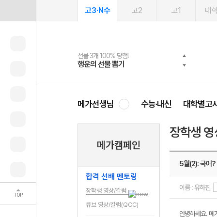
고3·N수
고2
고1
대
선물 3개 100% 당첨!
선물 100% 증정!
여름방학 스터디 캐시백
2027 러셀 단과
스마트러닝앱
메가패스
메가패스 수강생 무료혜택!
사회공헌 캠페인
행운의 선물 뽑기
메가스터디 X 올리브
메가런 썸머스쿨
강사 공개선발
설문 EVENT
3일 무료 체험권
메가클럽 멤버십
희망이룸 메가나눔
영
메가선생님
수능·내신
대학별고
장학생 영
메가캠페인
5월(2): 국어?
합격 선배 멘토링
이름 : 유하진
장학생 영상/칼럼
TOP
큐브 영상/칼럼(QCC)
안녕하세요. 메