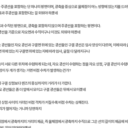
 주광선을 포함하는 단 하나의 평면이며, 광축을 중심으로 물체점이 어느 방향에 있는지를 드러
광축과 주광선을 포함한다는 걸 외워야 하겠네
과 수직인 평면으로, 광축을 포함하지 않으며 주광선을 포함하는 평면이다.
주광선을 기준으로 자오면과 수직이구나 이것도 외워야 하겠네
 광선들인 자오 광선과 구결면 위에 있는 광선들인 구결 광선은 입사 양상이 다르며, 이에 따라 
면 위에 있는지 구결면 위에 있는지에 따라 입사, 굴절 다 달라지구나
이 서로 다른 위치에 수렴하게 되는데, 자오 광선이 수렴하는 점을 자오 상점, 구결 광선이 수렴
상점이 두 개가 생기는 거면 비점 수차가 발생하는건가?
 구결 상점보다 렌즈의 중심까지의 거리가 더 가깝다.
자오 광선들은 좀 더 앞에서 모이고 구결 광선들은 뒤에서 모이겠네
 상점 사이의 거리인 비점 격차가 커질수록 비점 수차는 심해진다.
거리가 멀어지는 거니까 당연하지
체점에서 광축까지의 거리의 제곱, 즉 물체점에서 광축까지 수직으로 그은 선의 길이의 제곱에 
몰라도 일단 알아둬야겠네