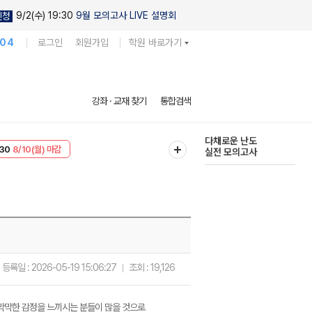
9/2(수) 19:30
9월 모의고사 LIVE 설명회
신청
104
로그인
회원가입
학원 바로가기
현우진의
강좌 · 교재 찾기
통합검색
킬링캠프 시즌1
30
8/10(월) 마감
다채로운 난도
T
8/10(월) 마감
실전 모의고사
등록일 :
2026-05-19 15:06:27
조회 :
19,126
 막막한 감정을 느끼시는 분들이 많을 것으로