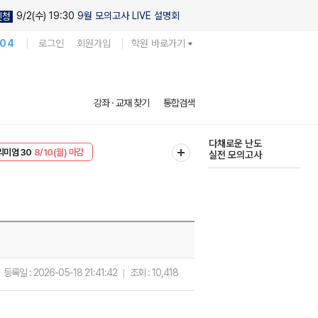
9/2(수) 19:30
9월 모의고사 LIVE 설명회
신청
104
로그인
회원가입
학원 바로가기
현우진의
강좌 · 교재 찾기
통합검색
킬링캠프 시즌1
리미엄 30
8/10(월) 마감
다채로운 난도
EVENT
8/10(월) 마감
실전 모의고사
등록일 :
2026-05-18 21:41:42
조회 :
10,418