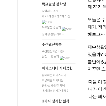
목표달성 장학생
제 22기
장학제도 소개
제23기 장학생 1차 도전
오늘은 수
제가, 저
목표달성 성공기
해보고자 
장학생 활동 가이드
주간완전학습
재수생활을
주간완전학습이란?
있을까?'
실천 비법 공개
불안이었습
메가스터디 사회공헌
자꾸만 스
함께하는 메가스터디
희망이룸 메가나눔
'다들 이
군인·소방·경찰 자녀
'내가 이 
메가패스 형제자매 할인
'나는 왜 
3가지 정직한 원칙