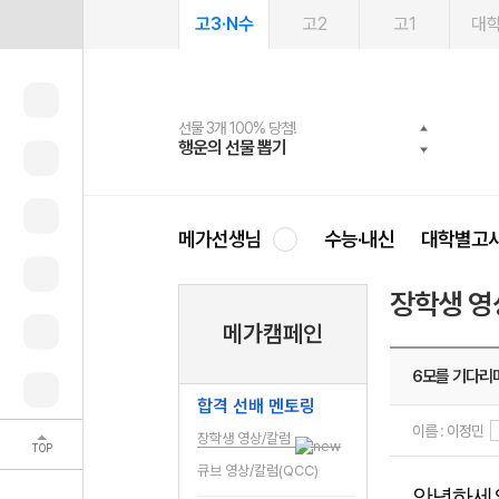
고3·N수
고2
고1
대
선물 3개 100% 당첨!
선물 100% 증정!
여름방학 스터디 캐시백
2027 러셀 단과
스마트러닝앱
메가패스
메가패스 수강생 무료혜택!
사회공헌 캠페인
행운의 선물 뽑기
메가스터디 X 올리브
메가런 썸머스쿨
강사 공개선발
설문 EVENT
3일 무료 체험권
메가클럽 멤버십
희망이룸 메가나눔
영
메가선생님
수능·내신
대학별고
장학생 영
메가캠페인
6모를 기다리며
합격 선배 멘토링
이름 : 이정민
장학생 영상/칼럼
TOP
큐브 영상/칼럼(QCC)
안녕하세