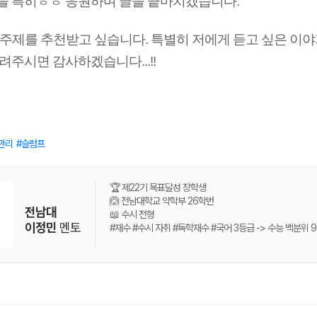
 특히ㅎㅎ 응원하며 글을 끝마치겠습니다.
칼럼 주제를 추천받고 싶습니다. 특별히 저에게 듣고 싶은 이
려주시면 감사하겠습니다...!!
관리
슬럼프
🏆 제22기 목표달성 장학생
🙆 전남대학교 약학부 26학번
전남대
📖 수시 전형
이정민
멘토
#재수 #수시 자취 #독학재수 #국어 3등급 -> 수능 백분위 9