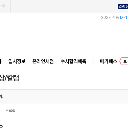
학생
알람
2027 수능
D-
프
사
입시정보
온라인서점
수시합격예측
메가패스
상/칼럼
.
스크랩
요.