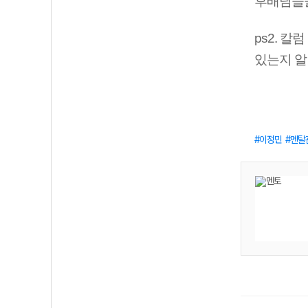
후배님들을
ps2. 
있는지 알
이정민
멘탈