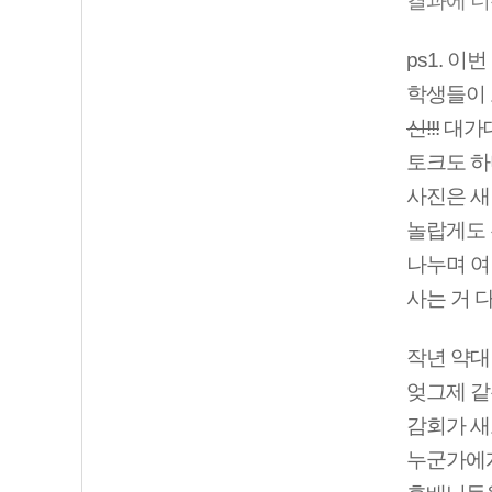
결과에 너무
ps1. 
학생들이 
신!!!
대가대
토크도 하
사진은 새
놀랍게도 
나누며 여
사는 거 
작년 약대
엊그제 같
감회가 새
누군가에게