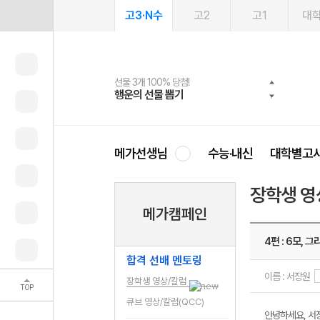
고3·N수
고2
고1
대
선물 3개 100% 당첨!
선물 100% 증정!
2027 러셀 단과
스마트러닝앱
메가패스
메가패스 수강생 무료혜택!
사회공헌 캠페인
행운의 선물 뽑기
메가스터디 X 올리브
강사 공개선발
설문 EVENT
3일 무료 체험권
메가클럽 멤버십
희망이룸 메가나눔
영
메가선생님
수능·내신
대학별고
장학생 영
메가캠페인
4편 : 6모, 그
합격 선배 멘토링
이름 : 서장원
장학생 영상/칼럼
TOP
큐브 영상/칼럼(QCC)
안녕하세요, 서