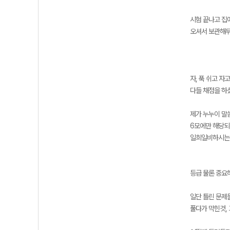
시험 끝나고 집
오셔서 보관해두
자, 푹 쉬고 자
다들 채점을 하
제가 누누이 말
6모에만 해당되
일희일비하시는데
등급 물론 중요
일단 틀린 문제
풀다가 막힌것,