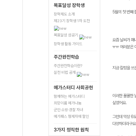
목표달성 장학생
5월의 첫 번째
장학제도 소개
제23기 장학생 1차 도전
목표달성 성공기
요즘 날씨가 꽤나
장학생 활동 가이드
ㅠㅠ 여러분은 
주간완전학습
주간완전학습이란?
지금 칼럼을 쓰
실천 비법 공개
메가스터디 사회공헌
이러한 꿀꿀한 날
함께하는 메가스터디
싶었어요.
희망이룸 메가나눔
군인·소방·경찰 자녀
메가패스 형제자매 할인
그런데 막상 6모
다양하더라구요
3가지 정직한 원칙