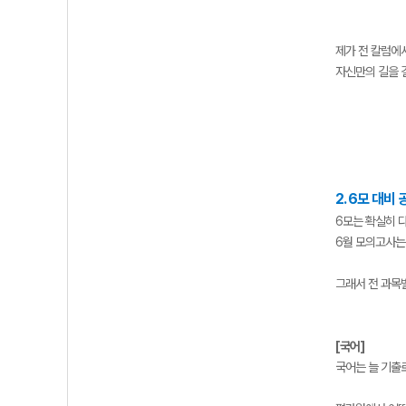
제가 전 칼럼에
자신만의 길을 
2. 6모 대비
6모는 확실히 
6월 모의고사는
그래서 전 과목
[국어]
국어는 늘 기출