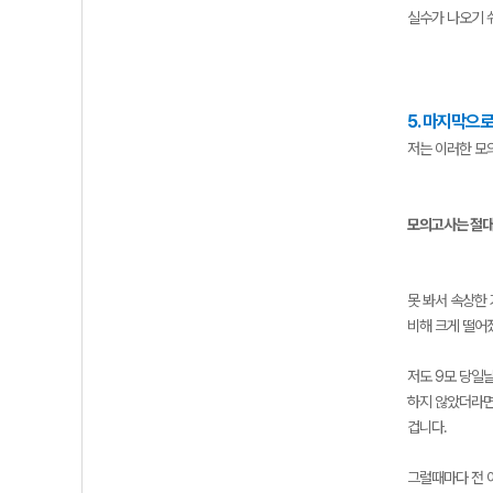
실수가 나오기 
5. 마지막으
저는 이러한 모
모의고사는 절대
못 봐서 속상한
비해 크게 떨어
저도 9모 당일날
하지 않았더라면.
겁니다.
그럴때마다 전 