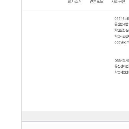
회사소개
언론보도
사회공헌
06643 서
통신판매번호
학원설립·운
학습지원센터
copyrigh
06643 서
통신판매번호
학습지원센터