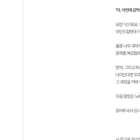
'아, 이번에 살
요런 식으로요.
마인드일텐데 이
물론 너무 과하
문제를 복습할때
현역, 그리고 
나아간다면 무조
그 과정을 저와
다음 칼럼은 노
읽어주셔서 감사
+) 참고로 최