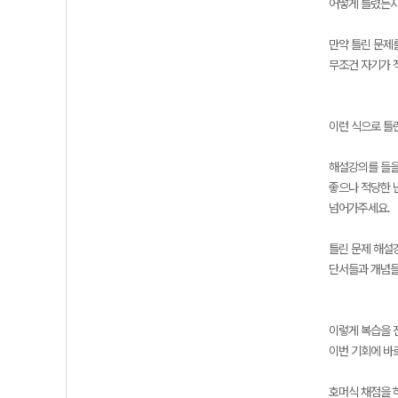
어떻게 틀렸든지
만약 틀린 문제
무조건 자기가 
이런 식으로 틀
해설강의를 들을
좋으나 적당한 
넘어가주세요.
틀린 문제 해설
단서들과 개념들
이렇게 복습을 
이번 기회에 바
호머식 채점을 