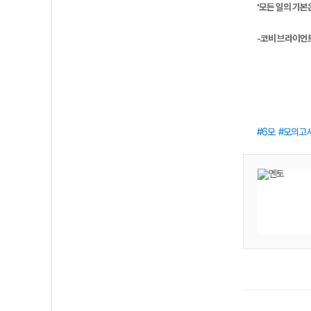
'모든 일의 기본
-코비 브라이언
6모
모의고