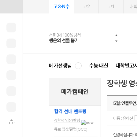
고3·N수
고2
고1
대
선물 3개 100% 당첨!
선물 100% 증정!
여름방학 스터디 캐시백
2027 러셀 단과
스마트러닝앱
메가패스
메가패스 수강생 무료혜택!
사회공헌 캠페인
행운의 선물 뽑기
메가스터디 X 올리브
메가런 썸머스쿨
강사 공개선발
설문 EVENT
3일 무료 체험권
메가클럽 멤버십
희망이룸 메가나눔
영
메가선생님
수능·내신
대학별고
장학생 영
메가캠페인
5월: 인플루언
합격 선배 멘토링
이름 : 유하진
장학생 영상/칼럼
TOP
큐브 영상/칼럼(QCC)
안녕하십니까. 