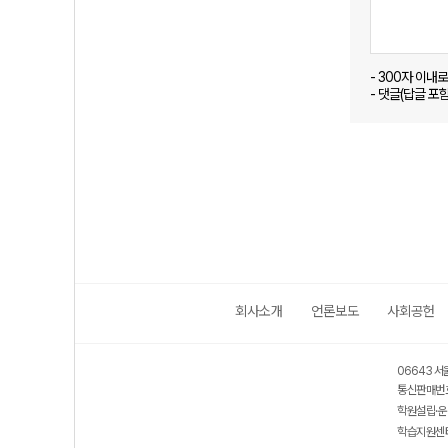
- 300자 이내
- 댓글(답글 포
회사소개
언론보도
사회공헌
06643 서
통신판매번호
학원설립·운
학습지원센터