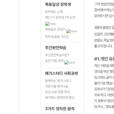
목표달성 장학생
그저 연습이었을
준비해야 하는가
장학제도 소개
읽어주시면 감
제23기 장학생 1차 도전
4월에 올렸던 
목표달성 성공기
있을까 고민해봤을
장학생 활동 가이드
분들도 계실 텐
풀고자 합니다.
주간완전학습
주간완전학습이란?
#1. 개인 
실천 비법 공개
저는 어렸을 때
생각을 하곤 했
메가스터디 사회공헌
입시에도 끝이 
함께하는 메가스터디
올리기로 했습니
희망이룸 메가나눔
조회수가 130
군인·소방·경찰 자녀
뒤로 하고 사범
메가패스 형제자매 할인
이 유튜브 영상은
많구나...' 정
3가지 정직한 원칙