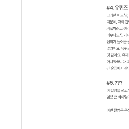
#4. 유퀴즈
그러던 어느 날
때문에, 저와 
거절하려고 생각
너무나도 믿기지
섭외가 들어올 
많았어요. 유퀴
것 같아요. 유
아니었습니다. 과
간 술집에서 같
#5. ???
이 칼럼을 쓰고 
엄청 큰 바이럴이
이번 칼럼은 온