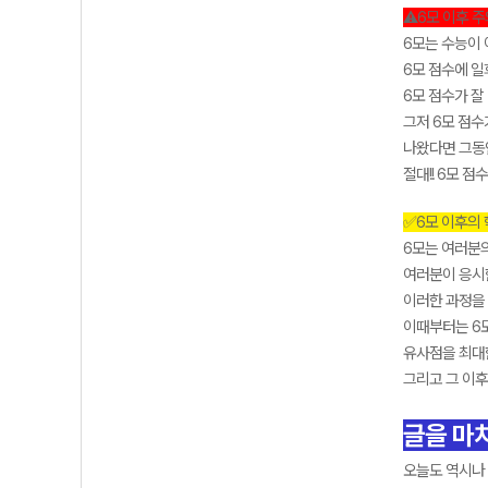
⚠️6모 이후 주
6모는 수능이 아
6모 점수에 일
6모 점수가 잘
그저 6모 점수
나왔다면 그동
절대!! 6모 
✅6모 이후의
6모는 여러분
여러분이 응시
이러한 과정을 
이때부터는 6
유사점을 최대한
그리고 그 이
글을 마치
오늘도 역시나