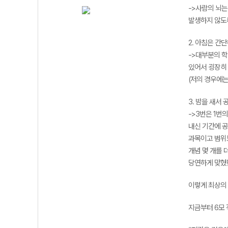
->사람의 뇌는
발생하지 않도록
2. 아침은 간
->대부분의 
있어서 굉장히 
(저의 경우에는
3. 밤을 새서
->3번은 1번
내신 기간에 공
과목이고 범위도
개념 몇 개를 
당연하게 맞혔
이렇게 최상의 
지금부터 6모