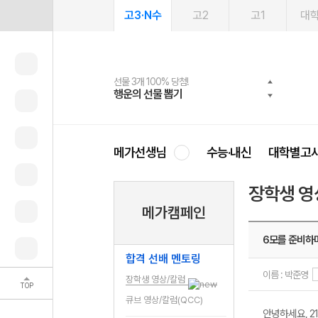
고3·N수
고2
고1
대
선물 3개 100% 당첨!
선물 100% 증정!
여름방학 스터디 캐시백
2027 러셀 단과
스마트러닝앱
메가패스
메가패스 수강생 무료혜택!
사회공헌 캠페인
행운의 선물 뽑기
메가스터디 X 올리브
메가런 썸머스쿨
강사 공개선발
설문 EVENT
3일 무료 체험권
메가클럽 멤버십
희망이룸 메가나눔
영
메가선생님
수능·내신
대학별고
장학생 영
메가캠페인
6모를 준비하
합격 선배 멘토링
이름 : 박준영
장학생 영상/칼럼
TOP
큐브 영상/칼럼(QCC)
안녕하세요, 2