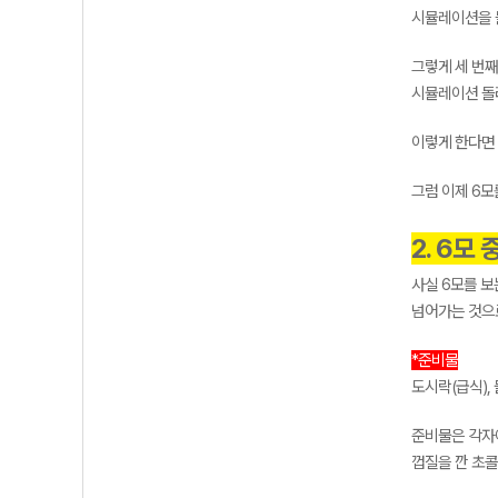
시뮬레이션을 
그렇게 세 번
시뮬레이션 돌
이렇게 한다면 
그럼 이제 6모
2. 6모 
사실 6모를 
넘어가는 것으
*준비물
도시락(급식),
준비물은 각자에
껍질을 깐 초