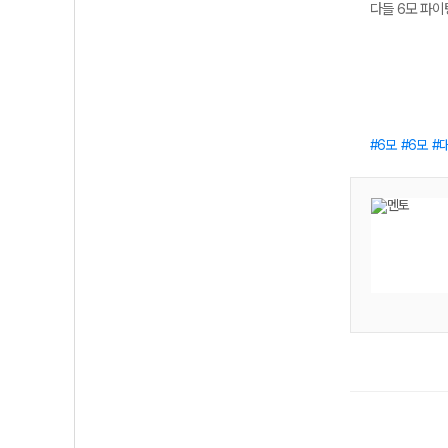
다들 6모 파이
6모
6모