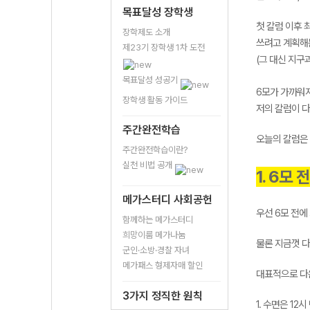
목표달성 장학생
첫 칼럼 이후 
장학제도 소개
쓰려고 계획해
제23기 장학생 1차 도전
(그 대신 지구
목표달성 성공기
6모가 가까워
장학생 활동 가이드
저의 칼럼이 다
주간완전학습
오늘의 칼럼은 
주간완전학습이란?
실천 비법 공개
1. 6모 전
메가스터디 사회공헌
우선 6모 전에
함께하는 메가스터디
희망이룸 메가나눔
물론 지금껏 다
군인·소방·경찰 자녀
메가패스 형제자매 할인
대표적으로 다음
3가지 정직한 원칙
1. 수면은 1