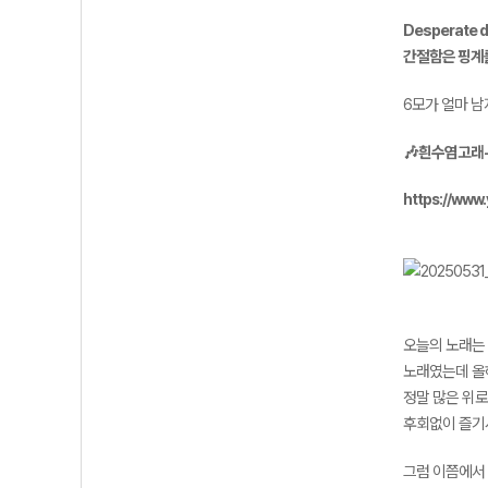
Desperate 
간절함은 핑계를
6모가 얼마 남
🎶흰수염고래-
https://www
오늘의 노래는 
노래였는데 올해
정말 많은 위로
후회없이 즐기
그럼 이쯤에서