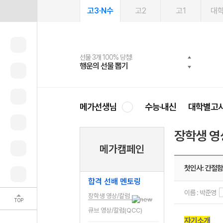
고3·N수
고2
고1
대
선물 3개 100% 당첨!
선물 100% 증정!
여름방학 스터디 캐시백
2027 러셀 단과
스마트러닝앱
메가패스
메가패스 수강생 무료혜택!
사회공헌 캠페인
행운의 선물 뽑기
메가스터디 X 올리브
메가런 썸머스쿨
강사 공개선발
설문 EVENT
3일 무료 체험권
메가클럽 멤버십
희망이룸 메가나눔
영
메가선생님
수능·내신
대학별고
장학생 영
메가캠페인
첫인사: 간절함
합격 선배 멘토링
이름 : 박준영
장학생 영상/칼럼
TOP
큐브 영상/칼럼(QCC)
자기소개