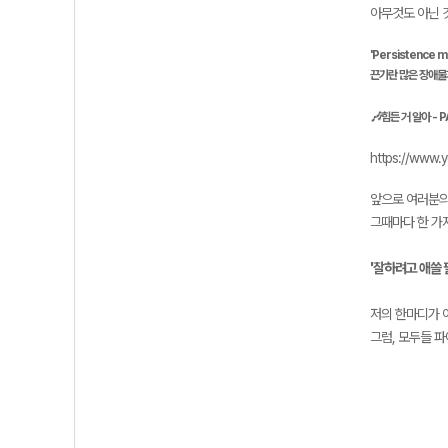
아무것도 아닌 
'Persistence me
끈기란 많은 장애물
🎶
힘든 거 알아 - 
https://www
앞으로 여러분의
그때마다 한 가
'잘하려고 애쓸 
저의 한마디가 
그럼, 모두들 파