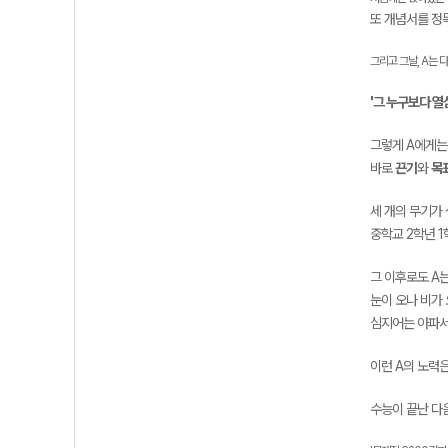
또 개념서를 정
그리고 그날, A는 
'그 누구보다 열
그렇게 A에게는
바로
끈기
와
목
세 개의 무기가
중학교 2학년 
그 이후로도 A
눈이 오나 비가
심지어는 아파서
이런 A의 노력
수능이 끝난 다