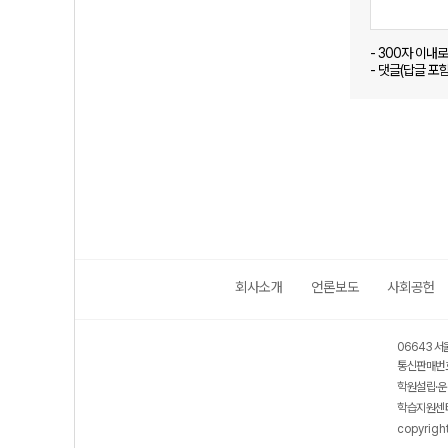
- 300자 이내
- 댓글(답글 포
회사소개
언론보도
사회공헌
06643 서
통신판매번호
학원설립·운
학습지원센터
copyrigh