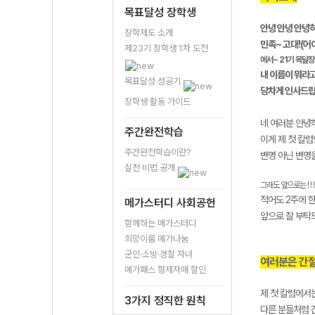
목표달성 장학생
안녕 안녕 안녕하
장학제도 소개
민족~ 고대!(어
제23기 장학생 1차 도전
에서~ 21기 목달장을
내 이름이 뭐라고
목표달성 성공기
당차게 인사드립
장학생 활동 가이드
네 여러분 안녕
주간완전학습
이게 제 첫 칼럼
주간완전학습이란?
변명 아닌 변명
실천 비법 공개
그래도 앞으로는 ! ! !
적어도 2주에 
메가스터디 사회공헌
앞으로 잘 부탁드
함께하는 메가스터디
희망이룸 메가나눔
군인·소방·경찰 자녀
여러분은 간
메가패스 형제자매 할인
제 첫 칼럼에서
3가지 정직한 원칙
다른 분들처럼 