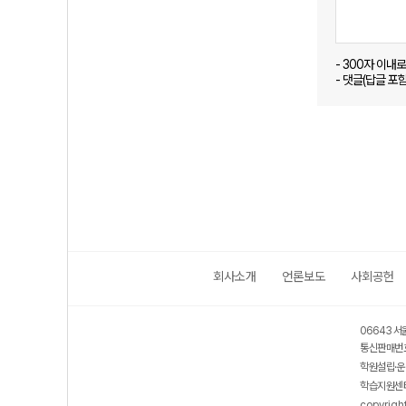
- 300자 이내
- 댓글(답글 포
회사소개
언론보도
사회공헌
06643 서
통신판매번호
학원설립·운
학습지원센터
copyrigh