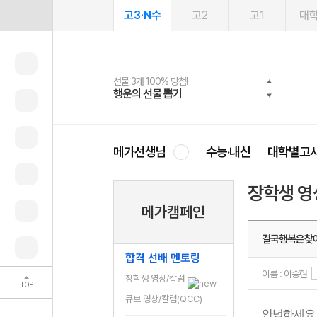
고3·N수
고2
고1
대
선물 3개 100% 당첨!
선물 100% 증정!
여름방학 스터디 캐시백
2027 러셀 단과
스마트러닝앱
메가패스
메가패스 수강생 무료혜택!
사회공헌 캠페인
행운의 선물 뽑기
메가스터디 X 올리브
메가런 썸머스쿨
강사 공개선발
설문 EVENT
3일 무료 체험권
메가클럽 멤버십
희망이룸 메가나눔
영
메가선생님
수능·내신
대학별고
장학생 영
메가캠페인
결국행복은찾
합격 선배 멘토링
이름 : 이송현
장학생 영상/칼럼
TOP
큐브 영상/칼럼(QCC)
안녕하세요 