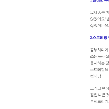
1.일정한 
12시 30
않았어요! 
싫었거든요.
2.스트레칭 
공부하다가 
쓰는 독서실
응시하는 강
스트레칭을 
됩니당.
그리고 쪽잠
훨씬 나은 
부탁드리기도