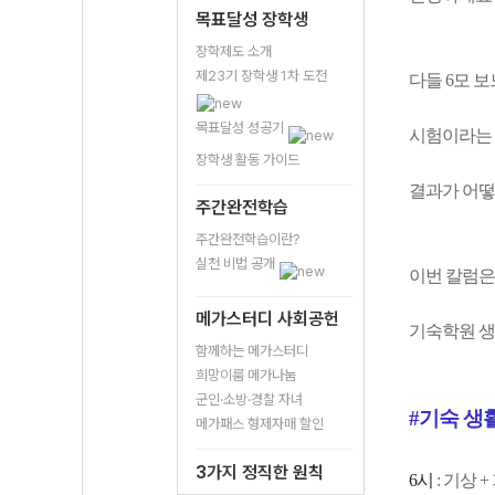
목표달성 장학생
장학제도 소개
제23기 장학생 1차 도전
다들 6모 
목표달성 성공기
시험이라는 
장학생 활동 가이드
결과가 어떻
주간완전학습
주간완전학습이란?
실천 비법 공개
이번 칼럼은
메가스터디 사회공헌
기숙학원 생
함께하는 메가스터디
희망이룸 메가나눔
군인·소방·경찰 자녀
#기숙 생활
메가패스 형제자매 할인
3가지 정직한 원칙
6시
: 기상 