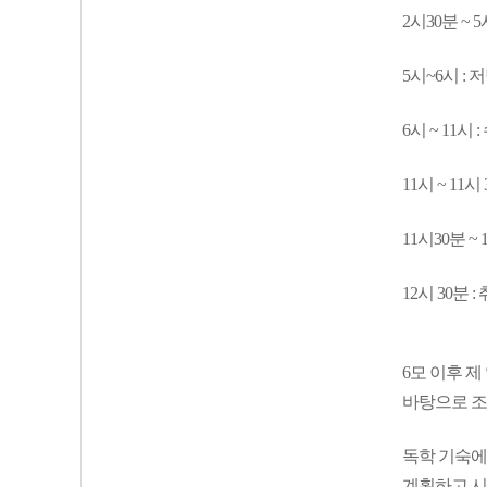
2시30분 ~ 
5시~6시 : 
6시 ~ 11시
11시 ~ 11시
11시30분 ~
12시 30분 :
6모 이후 제
바탕으로 조
독학 기숙에
계획하고 시