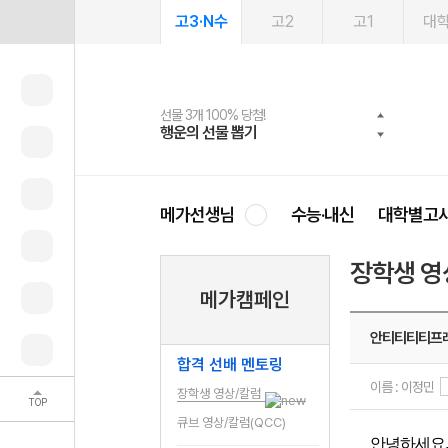
고3·N수
고2
고1
대
선물 3개 100% 당첨!
선물 100% 증정!
여름방학 스터디 캐시백
2027 러셀 단과
스마트러닝앱
메가패스
메가패스 수강생 무료혜택!
사회공헌 캠페인
행운의 선물 뽑기
메가스터디 X 올리브
메가런 썸머스쿨
강사 공개선발
설문 EVENT
3일 무료 체험권
메가클럽 멤버십
희망이룸 메가나눔
영
메가선생님
수능·내신
대학별고
장학생 영
메가캠페인
안티티티티프
합격 선배 멘토링
이름 : 이정민
장학생 영상/칼럼
TOP
큐브 영상/칼럼(QCC)
안녕하세요