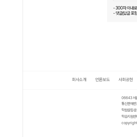
- 300자 이내
- 댓글(답글 포
회사소개
언론보도
사회공헌
06643 서
통신판매번호
학원설립·운
학습지원센터
copyrigh