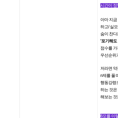
시간이 정
아마 지금
하고/ 실모
숨이 찬다
'포기해도
점수를 가
우선순위가
저라면 약
n제를 풀
행동강령으
하는 것은
해보는 것
6모를 이