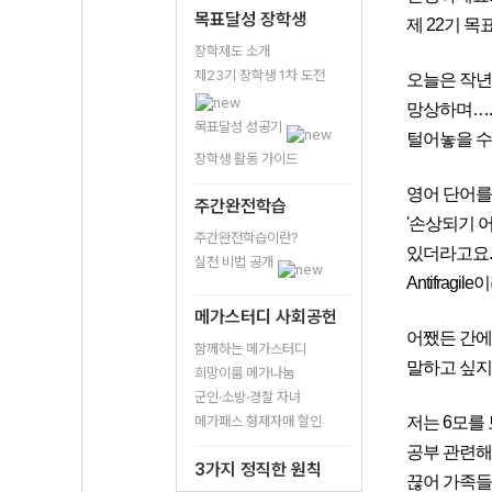
목표달성 장학생
제 22기 
장학제도 소개
제23기 장학생 1차 도전
오늘은 작년
망상하며….
목표달성 성공기
털어놓을 수
장학생 활동 가이드
영어 단어를 
주간완전학습
'손상되기 
주간완전학습이란?
있더라고요.
실천 비법 공개
Antifra
메가스터디 사회공헌
어쨌든 간에
함께하는 메가스터디
말하고 싶지
희망이룸 메가나눔
군인·소방·경찰 자녀
메가패스 형제자매 할인
저는 6모를 
공부 관련해
3가지 정직한 원칙
끊어 가족들