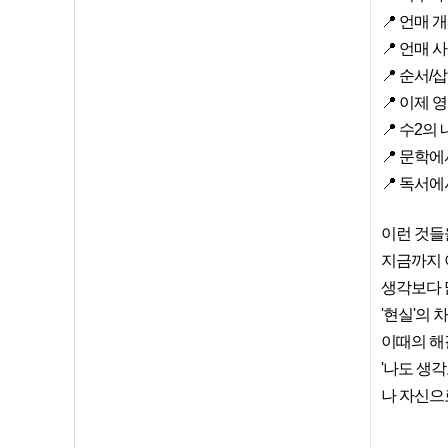
📍 언매 
📍 언매
📍 순서/
📍 이제
📍 수2의
📍 문학
📍 독서
이런 것들
지금까지 
생각보다 
'현실'의
이때의 해
'나도 생
나 자신으