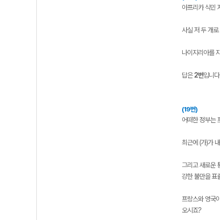
아프리카 식민 지
사실 저 두 개로
나이지리아를 지배
답은
2번
입니다
(19번)
어떠한 정부는 
최근에 (가)가
그리고 새로운 통
강한 불만을 표
프랑스와 영국이
오시죠?