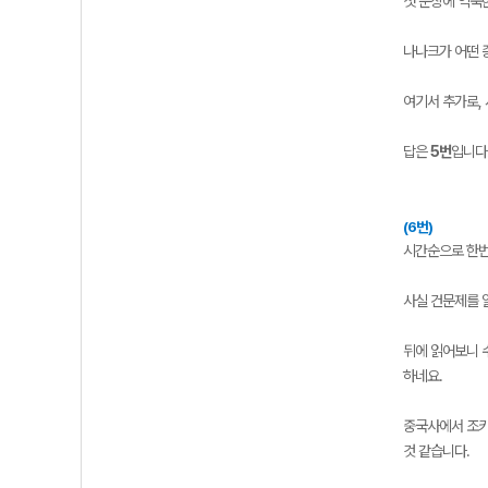
첫 문장에 익숙한
나나크가 어떤 종
여기서 추가로,
답은
5번
입니다
(6번)
시간순으로 한번
사실 건문제를 
뒤에 읽어보니 
하네요.
중국사에서 조카
것 같습니다.