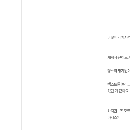
이렇게 세계사 
세계사 난이도 개
평소의 평가원이
텍스트를 늘리고
컸던 거 같아요.
하지만...또 모
아시죠?