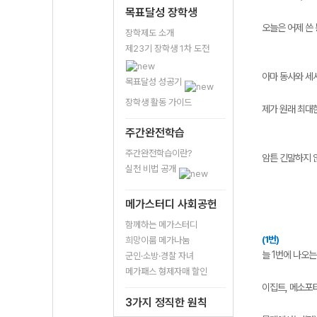
목표달성 장학생
오늘은 어제 쓴
장학제도 소개
제23기 장학생 1차 도전
아마 동사와 세
목표달성 성공기
장학생 활동 가이드
제가 원래 최대
주간완전학습
주간완전학습이란?
암튼 긴말하지 
실천 비법 공개
메가스터디 사회공헌
함께하는 메가스터디
(1번)
희망이룸 메가나눔
늘 1번에 나오는
군인·소방·경찰 자녀
메가패스 형제자매 할인
이집트, 메소포
3가지 정직한 원칙