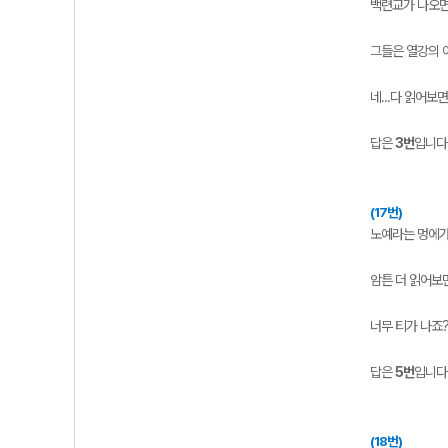
백련교가 나오면
그들은 열강의 
네...다 읽어보
답은
3번
입니다
(17번)
노예라는 멍에가
암튼 더 읽어보
너무 티가 나죠?
답은
5번
입니다
(18번)