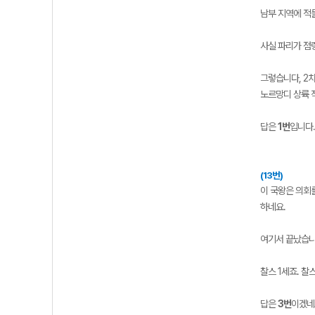
남부 지역에 적
사실 파리가 점
그렇습니다, 2
노르망디 상륙 
답은
1번
입니다.
(13번)
이 국왕은 의회
하네요.
여기서 끝났습니
찰스 1세죠. 
답은
3번
이겠네