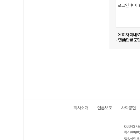
- 300자 이내
- 댓글(답글 포
회사소개
언론보도
사회공헌
06643 서
통신판매번호
학원설립·운