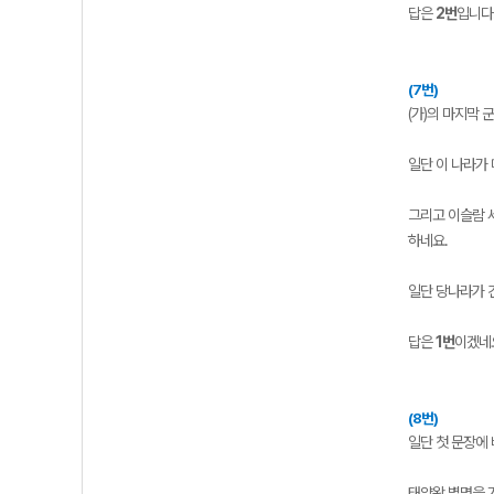
답은
2번
입니다
(7번)
(가)의 마지막
일단 이 나라가
그리고 이슬람 
하네요.
일단 당나라가 
답은
1번
이겠네
(8번)
일단 첫 문장에
태양왕 별명을 