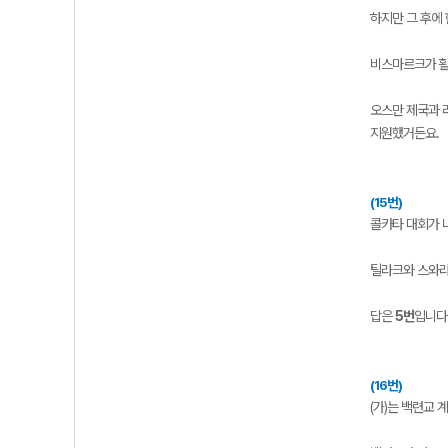
하지만 그 후에 
비스마르크가 활
오스만 제국과 
지원했거든요.
(15번)
콜카타 대회가 나
틸라크와 스와라지
답은
5번
입니다
(16번)
(가)는 백련교