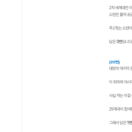
2차 세계대전 
소련은 물자 공
즉 (가)는 소련
답은
3번
입니다
(20번)
대망의 마지막 
이 회의에 아시
사실 저는 이걸 
29개국이 참여했
그래서 답은
1번