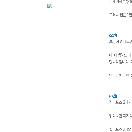
문제에서는 '(가
그러니 답은
1번
(2번)
초반에 읽다보면
네, 다행히도 마
당나라입니다. (
당나라에 대한 
(3번)
필리포스 2세가
읽다보면 마지막
필리포스 2세의