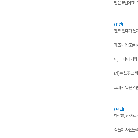
답은
5번
이죠.
(11번)
젠드 일대가 뭘
가즈니 왕조를 물
아, 드디어 키워
(가)는 셀주크
그래서 답은
4
(12번)
하르툼, 카이로
적들이 자신들의