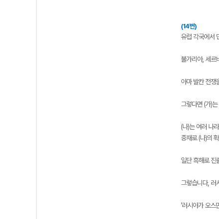
(14번)
유럽 각국에서 
불가리아, 세르
아마 발칸 전쟁
그렇다면 (가)는
(나)는 여러 
중재로 (나)의
일단 흑해로 진
그렇습니다, 러
'러시아가 오스