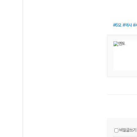
6모
역사
비밀글쓰기