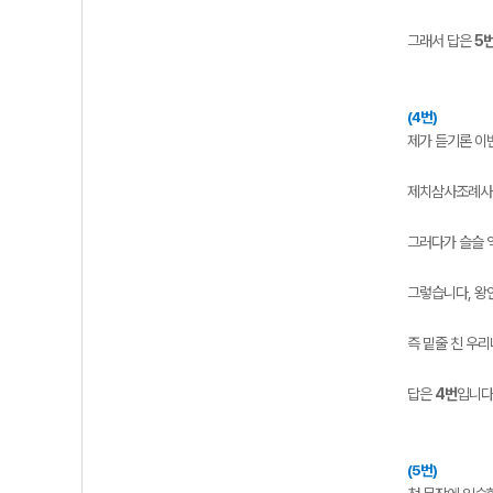
그래서 답은
5
(4번)
제가 듣기론 이
제치삼사조례사는
그러다가 슬슬 익
그렇습니다, 왕
즉 밑줄 친 우
답은
4번
입니다
(5번)