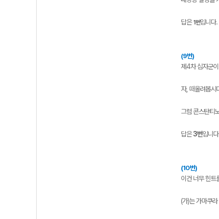
답은
입니다.
1번
(9번)
제4차 십자군이
자, 떠올려봅시
그럼 콘스탄티노
답은
3번
입니다
(10번)
이건 너무 힌트
(가)는 가마쿠라