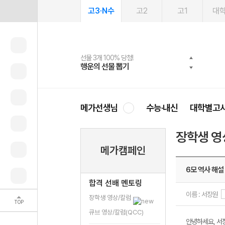
고3·N수
고2
고1
대
선물 3개 100% 당첨!
선물 100% 증정!
2027 러셀 단과
스마트러닝앱
메가패스
메가패스 수강생 무료혜택!
사회공헌 캠페인
행운의 선물 뽑기
메가스터디 X 올리브
강사 공개선발
설문 EVENT
3일 무료 체험권
메가클럽 멤버십
희망이룸 메가나눔
영
메가선생님
수능·내신
대학별고
장학생 영
메가캠페인
6모 역사 해설 
합격 선배 멘토링
이름 : 서장원
장학생 영상/칼럼
TOP
큐브 영상/칼럼(QCC)
안녕하세요, 서