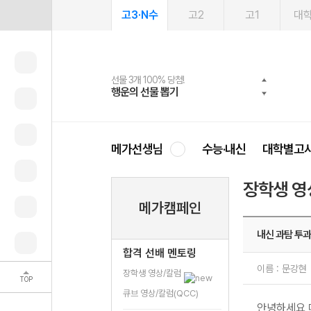
고3·N수
고2
고1
대
선물 3개 100% 당첨!
선물 100% 증정!
여름방학 스터디 캐시백
2027 러셀 단과
스마트러닝앱
메가패스
메가패스 수강생 무료혜택!
사회공헌 캠페인
행운의 선물 뽑기
메가스터디 X 올리브
메가런 썸머스쿨
강사 공개선발
설문 EVENT
3일 무료 체험권
메가클럽 멤버십
희망이룸 메가나눔
영
메가선생님
수능·내신
대학별고
장학생 영
메가캠페인
내신 과탐 투과
합격 선배 멘토링
이름 : 문강
장학생 영상/칼럼
TOP
큐브 영상/칼럼(QCC)
안녕하세요 