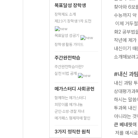
목표달성 장학생
찾아와 6모를
장학제도 소개
수능까지 약
제23기 장학생 1차 도전
이제 거두절
화2 공부법
목표달성 성공기
작년에 제가
장학생 활동 가이드
내신이기 때문
소개해보려고
주간완전학습
주간완전학습이란?
#내신 과
실천 비법 공개
내신 과탐 
메가스터디 사회공헌
상대평가과목
함께하는 메가스터디
하시는 말씀
희망이룸 메가나눔
투과목 내신
군인·소방·경찰 자녀
아니라는 것
메가패스 형제자매 할인
큰 베네핏이 
3가지 정직한 원칙
저를 예시로