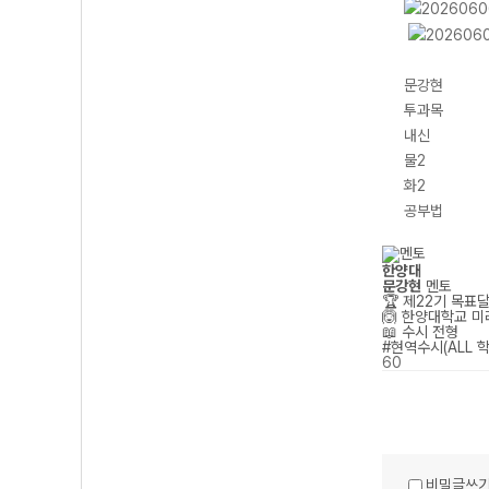
문강현
투과목
내신
물2
화2
공부법
한양대
문강현
멘토
🏆 제22기 목표
🙆 한양대학교 
📖 수시 전형
#현역수시(ALL 
60
비밀글쓰