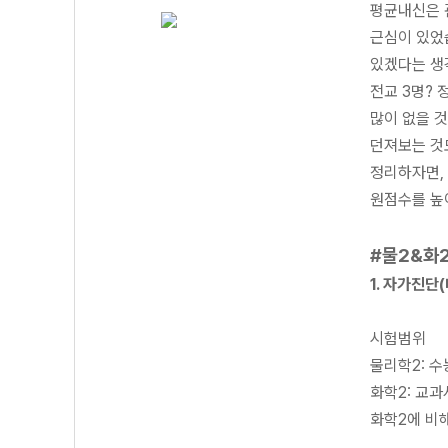
평균내신은 
근심이 있었
있겠다는 생각
전교 3명?
많이 없을 것
던져보는 것
정리하자면,
원점수를 높이
#물2&화2
1. 자가진단
시험범위
물리학2: 수
화학2: 교과
화학2에 비