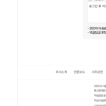
- 300자 이내
- 댓글(답글 포
회사소개
언론보도
사회공헌
06643 서
통신판매번호
학원설립·운
학습지원센터
copyrigh