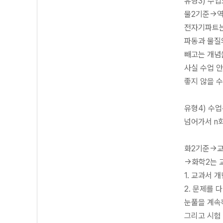
유형3) 수업
물2기준->
전자기파트는
파동과 물질의
빼고는 개념
사실 수업 안
좋지 않을 수 
유형4) 수
넘어가서 n회
화2기준->
->화학2는 
1. 교과서 
2. 문제를 
눈풀을 계속
그리고 시험 