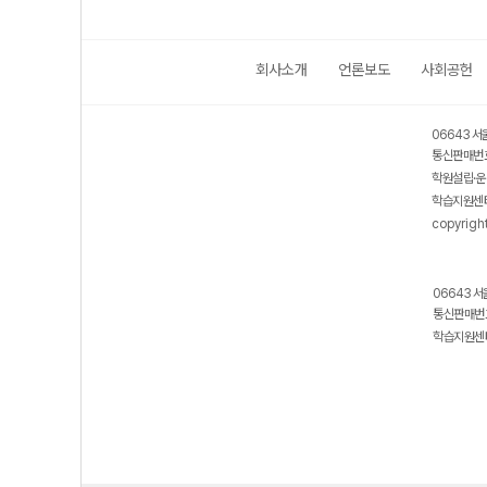
회사소개
언론보도
사회공헌
06643 서
통신판매번호
학원설립·운
학습지원센터
copyrigh
06643 서
통신판매번호
학습지원센터