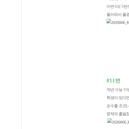
이번
6
모
5
번
돌아와서 풀
#11
번
작년 수능
15
학생이 있다
순수출 조건
(
문제의 출발