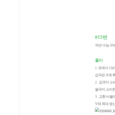
#15
번
작년 수능
20
풀이
1. 표에서
1
보
갑국은
X
재 
2.
갑국이 소
을국이 소비
3.
교환 비율
Y
재 최대 생