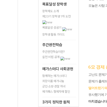
목표달성 장학생
오늘은 사탐 
장학제도 소개
제23기 장학생 1차 도전
목표달성 성공기
장학생 활동 가이드
주간완전학습
주간완전학습이란?
실천 비법 공개
6
모 경제
메가스터디 사회공헌
고난도 문제가
함께하는 메가스터디
희망이룸 메가나눔
문제가 출제되
군인·소방·경찰 자녀
떨어트렸기 
메가패스 형제자매 할인
유사했기에 기
마치겠습니다
3가지 정직한 원칙