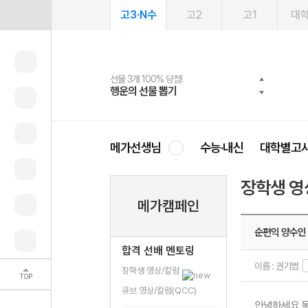
고3·N수
고2
고1
대
선물 3개 100% 당첨!
선물 100% 증정!
여름방학 스터디 캐시백
2027 러셀 단과
스마트러닝앱
메가패스
메가패스 수강생 무료혜택!
사회공헌 캠페인
행운의 선물 뽑기
메가스터디 X 올리브
메가런 썸머스쿨
강사 공개선발
설문 EVENT
3일 무료 체험권
메가클럽 멤버십
희망이룸 메가나눔
영
메가선생님
수능·내신
대학별고
장학생 영
메가캠페인
순편익 양수인
합격 선배 멘토링
이름 : 권기범
장학생 영상/칼럼
TOP
큐브 영상/칼럼(QCC)
안녕하세요 