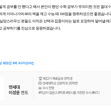
게 공부를 안 했다고 해서 본인이 했던 수학 공부가 무의미한 것은 절대 아
게 이어나가며 88의 벽을 깨고 수능 때 100점을 쟁취하셨으면 좋겠습니다.
 실망스러우신 분들도 아직은 선택과 집중이라는 말로 포장하며 덜어낼 때가
고 공부하기를 진심으로 응원하겠습니다
. 
분
88점
벽
수학공부법
🏆 제22기 목표달성 장학생
🙆 연세대학교 간호학과 26학번
연세대
📖 수시 전형
이성윤
멘토
#학군지 일반고 #학종 #정시를 가장한 수시 #INTJ