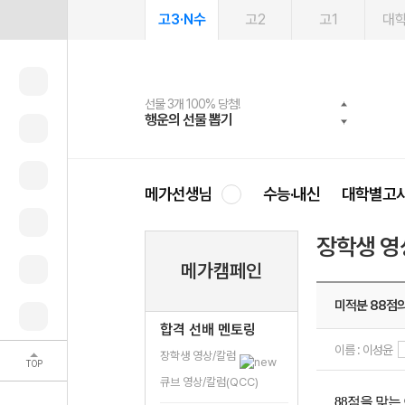
고3·N수
고2
고1
대
선물 3개 100% 당첨!
선물 100% 증정!
여름방학 스터디 캐시백
2027 러셀 단과
스마트러닝앱
메가패스
메가패스 수강생 무료혜택!
사회공헌 캠페인
행운의 선물 뽑기
메가스터디 X 올리브
메가런 썸머스쿨
강사 공개선발
설문 EVENT
3일 무료 체험권
메가클럽 멤버십
희망이룸 메가나눔
영
메가선생님
수능·내신
대학별고
장학생 영
메가캠페인
미적분 88점의
합격 선배 멘토링
이름 : 이성윤
장학생 영상/칼럼
TOP
큐브 영상/칼럼(QCC)
88점을 맞는