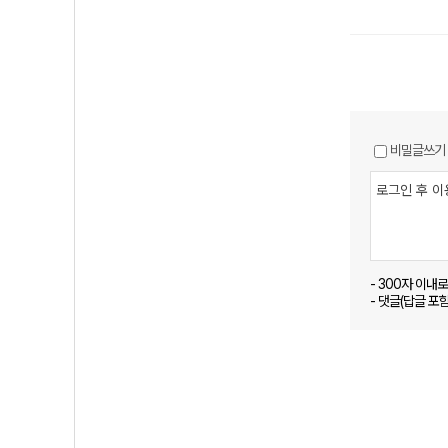
비밀글쓰기
- 300자 이내
- 댓글(답글 포