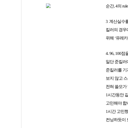
순간, 4의 r
계산실수를
3.
킬러의 경우에
위해 ‘유레카
4. 96, 
일단 준킬러
준킬러를 기계
보지 않고 스
전혀 쓸모가 
1시간동안 
고민해야 합
1시간 고민
컨닝하듯이 