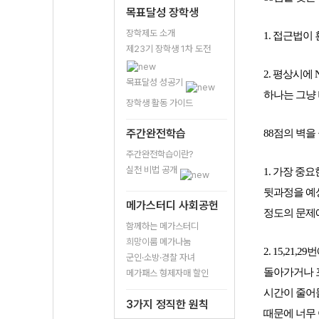
목표달성 장학생
장학제도 소개
1. 접근법이
제23기 장학생 1차 도전
2. 평상시에
목표달성 성공기
하나는 그냥 버
장학생 활동 가이드
주간완전학습
88점의 벽을
주간완전학습이란?
실천 비법 공개
1. 
가장 중요
뒷과정을 예상
메가스터디 사회공헌
정도의 문제
함께하는 메가스터디
희망이룸 메가나눔
2. 15,2
군인·소방·경찰 자녀
돌아가거나 포
메가패스 형제자매 할인
시간이 줄어들
3가지 정직한 원칙
때문에 너무 