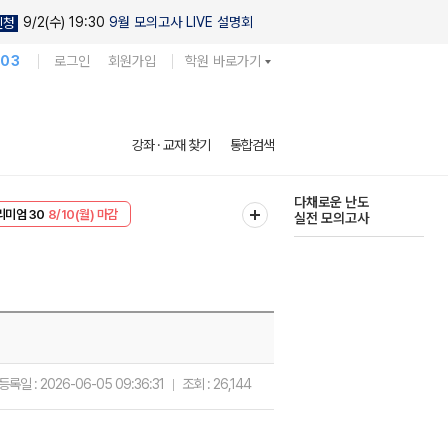
9/2(수) 19:30
9월 모의고사 LIVE 설명회
신청
103
로그인
회원가입
학원 바로가기
현우진의
강좌 · 교재 찾기
통합검색
킬링캠프 시즌1
리미엄 30
8/10(월) 마감
다채로운 난도
EVENT
8/10(월) 마감
실전 모의고사
등록일 :
2026-06-05 09:36:31
조회 :
26,144