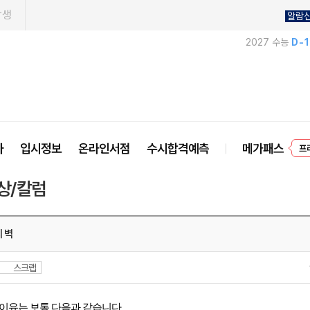
학생
알람
2027 수능
D-
프
사
입시정보
온라인서점
수시합격예측
메가패스
상/칼럼
 벽
스크랩
 이유는 보통 다음과 같습니다