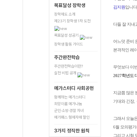
목표달성 장학생
김지원
입니다
장학제도 소개
제23기 장학생 1차 도전
다들 잘 지내
목표달성 성공기
어느덧 준비
장학생 활동 가이드
본격적인 레
주간완전학습
주간완전학습이란?
무엇보다 이번
실천 비법 공개
2027
학년도 
메가스터디 사회공헌
지금쯤 많은 
함께하는 메가스터디
기대와 긴장
,
희망이룸 메가나눔
군인·소방·경찰 자녀
메가패스 형제자매 할인
그래서 오늘은
6
월 모의평가
3가지 정직한 원칙
그리고 시험 