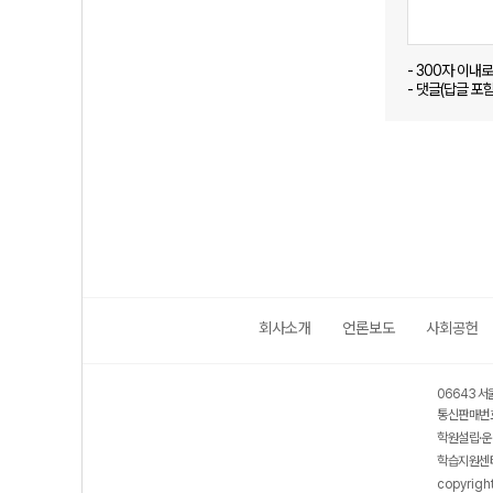
- 300자 이내
- 댓글(답글 포
회사소개
언론보도
사회공헌
06643 서
통신판매번호
학원설립·운
학습지원센터
copyrigh