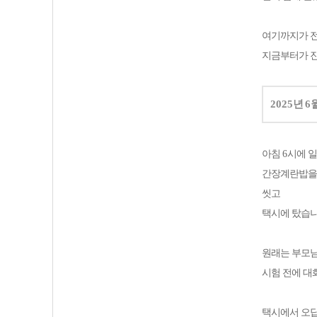
여기까지가 
지금부터가 
2025
년
6
아침
6
시에 
간장계란밥을
씻고
택시에 탔습
원래는 부모
시험 전에 대
택시에서 오답