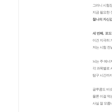
그러니 시험
지금 필요한 
찰나의 자신감
세 번째
,
포도
이건 지극히 
저는 시험 전
뇌는 주 에
각 과목별로 
탐구 시간까
글루콤도 비
물론 이걸 먹
사실 잘 모릅