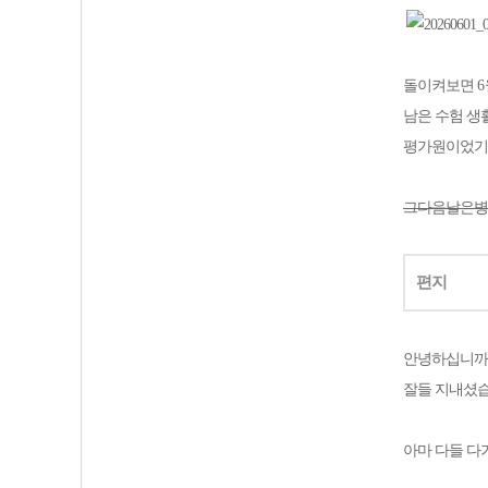
돌이켜보면
6
남은 수험 생
평가원이었기
그다음날은병
편지
안녕하십니까
잘들 지내셨
아마 다들 