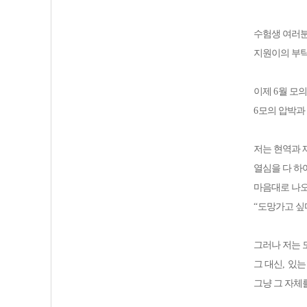
수험생 여러
지원이의 부탁
이제
6
월 모
6
모의 압박과
저는 현역과 
열심을 다 하
마음대로 나오
“
도망가고 싶
그러나 저는
그 대신
,
있는
그냥 그 자체