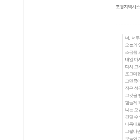
조경지역시스
---------------
너
,
너무
오늘의 
조금쯤 
내일 다
다시 고
조그마한
그만큼에
작은 성
그것을 
힘들게 
나는 오
견딜 수
나름대로
그렇다면
보듬어 