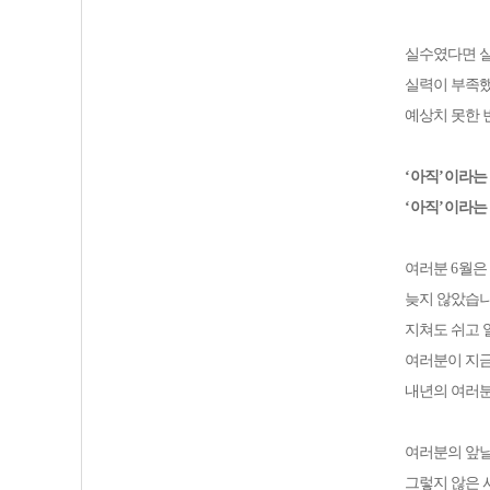
실수였다면 실
실력이 부족했
예상치 못한 
‘
아직
’
이라는
‘
아직
’
이라는
여러분
6
월은
늦지 않았습
지쳐도 쉬고 
여
러분이 지금
내년의 여러
여러분의 앞
그렇지 않은 