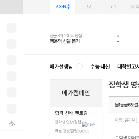
고3·N수
고2
고1
대
선물 3개 100% 당첨!
선물 100% 증정!
여름방학 스터디 캐시백
2027 러셀 단과
스마트러닝앱
메가패스
메가패스 수강생 무료혜택!
사회공헌 캠페인
행운의 선물 뽑기
메가스터디 X 올리브
메가런 썸머스쿨
강사 공개선발
설문 EVENT
3일 무료 체험권
메가클럽 멤버십
희망이룸 메가나눔
영
메가선생님
수능·내신
대학별고
장학생 영
메가캠페인
올1등급6모썰+
합격 선배 멘토링
이름 : 김지원
장학생 영상/칼럼
TOP
큐브 영상/칼럼(QCC)
수험생 여러