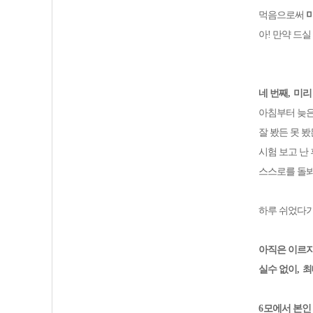
먹음으로써
아! 만약 드
네 번째
,
미리
아침부터 늦은
잘 봤든 못 봤
시험 보고 난
스스로를 돌
하루 쉬었다가
아직은 이르
실수 없이
,
최
6
모에서 본인