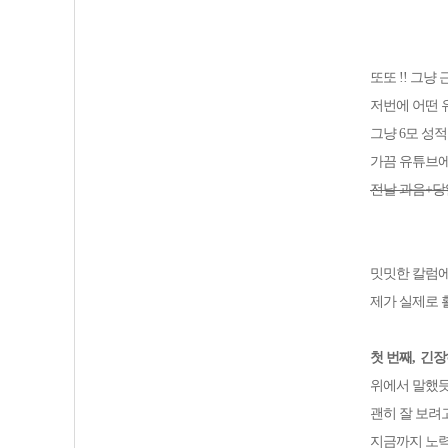
또또 !! 그냥
저번에 어떤 
그냥 6모 성
가끔 유튜브에
전날 과음+당
밋밋한 칼럼
제가 실제로 
첫 번째
,
긴장
위에서 말했
괜히 잘 보려
지금까지 노