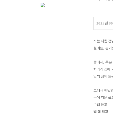
2025
년
06
저는 시험 전
월례든
,
평가
졸려서
,
혹은
차라리 집에 
일찍 잠에 드
그래서 전날
국어 지문 풀
수업 듣고
밥 잘 먹고