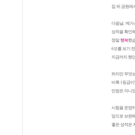
집 뒤 공원에
다음날
,
메가
성적을 확인해
정말
행복
했
6
모를 보기 
지금까지 했던
하지만 무엇보
비록
1
등급이
만점은 아니
시험을 운영
앞으로 보완해
좋은 성적은 