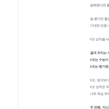
잘해왔다면 좋
잘 봤다면 좋
기대한 만큼 
6
모 성적을 
결국 우리는
6
모는 수능이
6
모는 평가원
6
모
,
생각보다
6
모 성적은 
너무 욕심 부
두 번째
,
자신