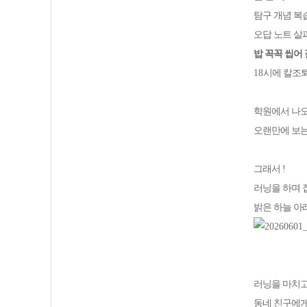
탐구 개념 복
오답 노트 살
밥 꼭꼭 씹어 
18
시에 칼조
학원에서 나
오랜만에 보
그래서
!
러닝을 하며 
밝은 하늘 아
러닝을 마치
동네 친구에게