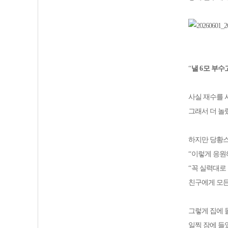
“
낼
6
모 부수
사실 재수를 
그래서 더 
하지만 당황
“
이렇게 응원
“
꼭 실력대로
친구에게 모
그렇게 집에 
일찍 잠에 