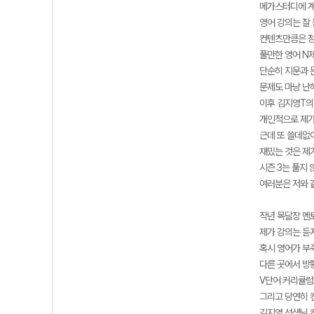
메가스터디에 계
영어 강의는 잘
컨텐츠만큼은 정
풀만한 영어 N제
단순히 지문과 
문제도 마냥 난
이후 김지영T의
개인적으로 제가
근데 또 쓸데없
재밌는 것은 제가
시즌 3는 풀지 
여러분은 저와 
작년 목달장 멘
제가 강의는 듣
혹시 영어가 부
다른 곳에서 방
V단어 커리큘럼
그리고 당연히 
김지영 선생님 