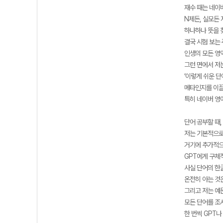
재수 때는 네이
N제든, 실모든 
하나하나 뜻을 
결국 시험 보는
인생의 모든 영
그런 면에서 저
‘이렇게 쉬운 단
메타인지를 이끌
특히 네이버 영
단어 공부할 때
저는 기본적으로
거기에 추가적으로
GPT에게 구체
사실 단어의 한
온전히 아는 것
그리고 저는 예
모든 단어를 조
한 번씩 GPT