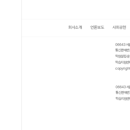
회사소개
언론보도
사회공헌
06643 서
통신판매번호
학원설립·운
학습지원센터
copyrigh
06643 서
통신판매번호
학습지원센터