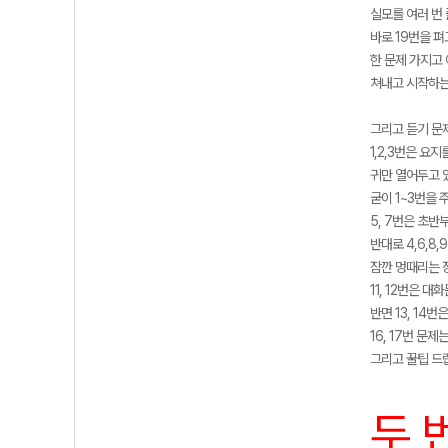
실모를 여러 번 
바로 19번을 
한 문제 가지고
쳐내고 시작하는
그리고 듣기 문
1,2,3번은 요
귀만 열어두고 
굳이 1~3번을
5, 7번은 초
반대로 4,6,8
잠깐 멍때리는 
11, 12번은 
반면 13, 14
16, 17번 문
그리고 꿀팁 드립
두 