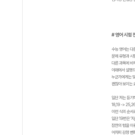
# 영어 시험 
수능 영어는 다
문제 유형과 시
다른 과목에 비
아래에서 설명드
누군가에게는 맞지
괜찮아 보이는 
일단 저는 듣기
18,19 -> 25,2
이런 식의 순서
일단 19번은 ’
잠깐의 텀을 이
어차피 감정 변