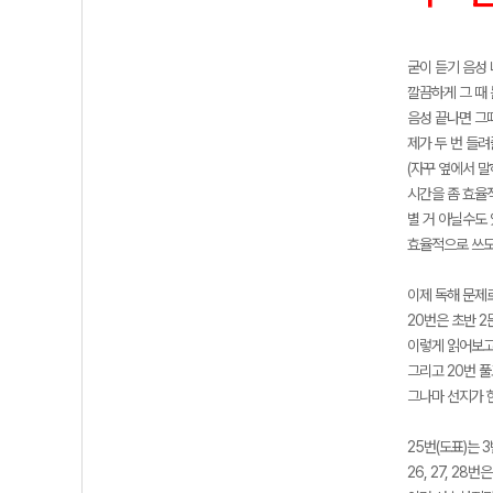
굳이 듣기 음성 
깔끔하게 그 때
음성 끝나면 그
제가 두 번 들려
(자꾸 옆에서 
시간을 좀 효율
별 거 아닐수도
효율적으로 쓰도
이제 독해 문제
20번은 초반 2
이렇게 읽어보고 
그리고 20번 풀
그나마 선지가 
25번(도표)는 
26, 27, 28