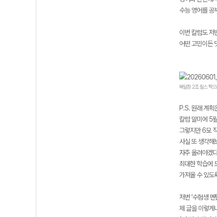
수능 영어를 공
이번 칼럼도 저
어떤 고민이든 
목달장 2조 릴스 찍으러
P.S. 원래 계
칼럼 말미에 5
그렇지만 6모 
사실 또 생각해
자주 올려야겠다
최대한 학습에 도
가져올 수 있도
저번 ’수험생 멘
제 글을 이렇게나