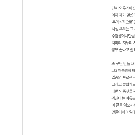
단어 외우기에 
아까 제가 말씀
’무의식적으로’ 
사실 우리는 그
수험생이니만큼 
차라리 자투리 
공부 끝나고 쉴 
또 루틴 만들 때
고3 여름방학 
일종의 프로젝트
그리고 놀랍게도
매번 인증샷을 
귀찮다는 이유로
이 글을 읽으시
만들어서 매일매