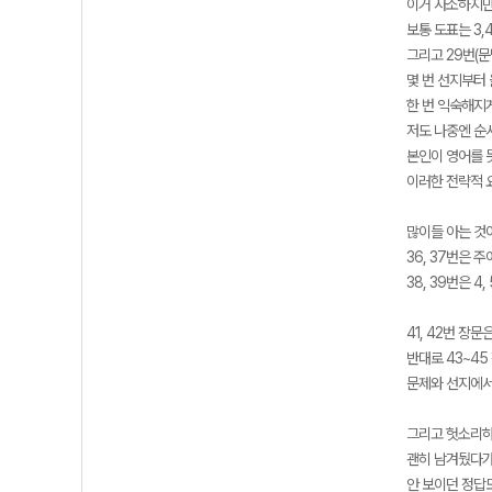
이거 사소하지만
보통 도표는 3,4
그리고 29번(
몇 번 선지부터
한 번 익숙해지
저도 나중엔 순
본인이 영어를 
이러한 전략적 
많이들 아는 것
36, 37번은 
38, 39번은 4
41, 42번 장
반대로 43~4
문제와 선지에서
그리고 헛소리하
괜히 남겨뒀다가
안 보이던 정답