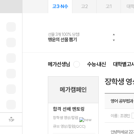
고3·N수
고2
고1
대
선물 3개 100% 당첨!
선물 100% 증정!
여름방학 스터디 캐시백
2027 러셀 단과
스마트러닝앱
메가패스
메가패스 수강생 무료혜택!
사회공헌 캠페인
행운의 선물 뽑기
메가스터디 X 올리브
메가런 썸머스쿨
강사 공개선발
설문 EVENT
3일 무료 체험권
메가클럽 멤버십
희망이룸 메가나눔
영
메가선생님
수능·내신
대학별고
장학생 영
메가캠페인
영어 공부법과
합격 선배 멘토링
이름 : 조경진
장학생 영상/칼럼
TOP
큐브 영상/칼럼(QCC)
안녕하세요! 2