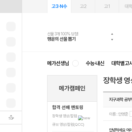
고3·N수
고2
고1
대
선물 3개 100% 당첨!
선물 100% 증정!
여름방학 스터디 캐시백
2027 러셀 단과
스마트러닝앱
메가패스
메가패스 수강생 무료혜택!
사회공헌 캠페인
행운의 선물 뽑기
메가스터디 X 올리브
메가런 썸머스쿨
강사 공개선발
설문 EVENT
3일 무료 체험권
메가클럽 멤버십
희망이룸 메가나눔
영
메가선생님
수능·내신
대학별고
장학생 영
메가캠페인
지구과학 공부
합격 선배 멘토링
이름 : 안영준
장학생 영상/칼럼
TOP
큐브 영상/칼럼(QCC)
안녕하세요 여러