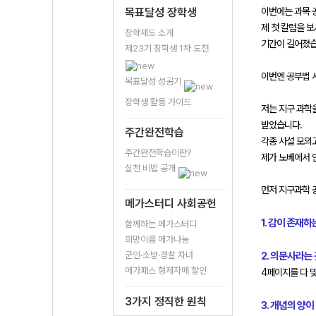
목표달성 장학생
이번에는 과목 
제 첫 칼럼을 
장학제도 소개
기간이 길어졌습
제23기 장학생 1차 도전
이번엔 공부법 시
목표달성 성공기
장학생 활동 가이드
저는 지구 과학을
받았습니다.
주간완전학습
각종 사설 모의
주간완전학습이란?
제가 노베에서 
실천 비법 공개
먼저 지구과학 
메가스터디 사회공헌
1. 감이 존재
함께하는 메가스터디
희망이룸 메가나눔
군인·소방·경찰 자녀
2. 의문사라는
메가패스 형제자매 할인
4페이지를 다 
3가지 정직한 원칙
3. 개념의 양이