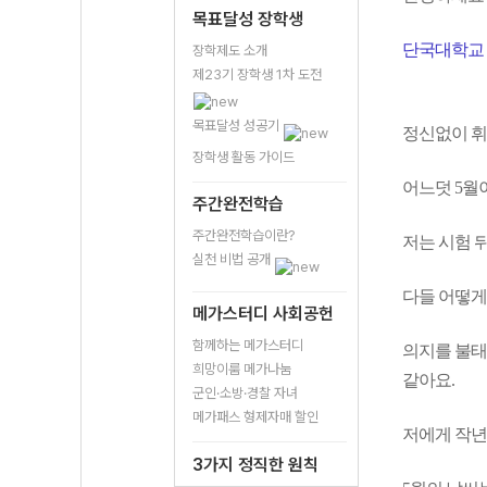
목표달성 장학생
단국대학교
장학제도 소개
제23기 장학생 1차 도전
목표달성 성공기
정신없이 휘
장학생 활동 가이드
어느덧 5월
주간완전학습
주간완전학습이란?
저는 시험 
실천 비법 공개
다들 어떻게
메가스터디 사회공헌
함께하는 메가스터디
의지를 불태
희망이룸 메가나눔
같아요.
군인·소방·경찰 자녀
메가패스 형제자매 할인
저에게 작년
3가지 정직한 원칙