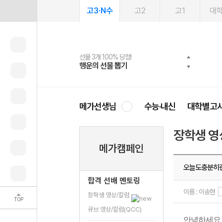
고3·N수
고2
고1
대
선물 3개 100% 당첨!
선물 100% 증정!
여름방학 스터디 캐시백
2027 러셀 단과
스마트러닝앱
메가패스
메가패스 수강생 무료혜택!
사회공헌 캠페인
행운의 선물 뽑기
메가스터디 X 올리브
메가런 썸머스쿨
강사 공개선발
설문 EVENT
3일 무료 체험권
메가클럽 멤버십
희망이룸 메가나눔
영
메가선생님
수능·내신
대학별고
장학생 영
메가캠페인
오늘도충분히
합격 선배 멘토링
이름 : 이송현
장학생 영상/칼럼
TOP
큐브 영상/칼럼(QCC)
안녕하세요 