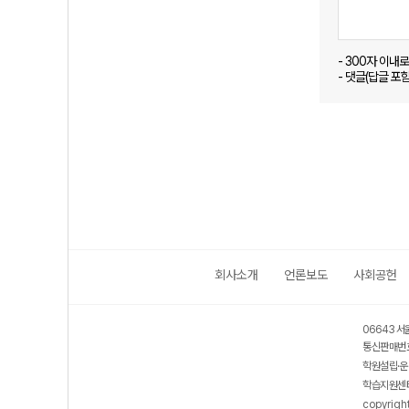
- 300자 이내
- 댓글(답글 포
회사소개
언론보도
사회공헌
06643 서
통신판매번호
학원설립·운
학습지원센터
copyrigh