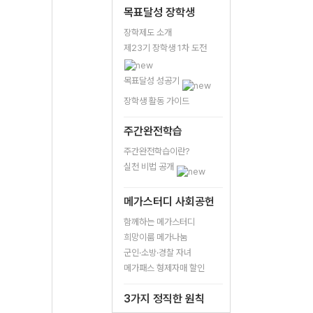
목표달성 장학생
장학제도 소개
제23기 장학생 1차 도전
목표달성 성공기
장학생 활동 가이드
주간완전학습
주간완전학습이란?
실천 비법 공개
메가스터디 사회공헌
함께하는 메가스터디
희망이룸 메가나눔
군인·소방·경찰 자녀
메가패스 형제자매 할인
3가지 정직한 원칙