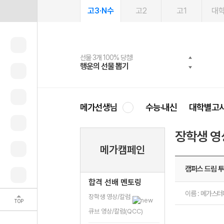
고3·N수
고2
고1
대
선물 3개 100% 당첨!
선물 100% 증정!
여름방학 스터디 캐시백
2027 러셀 단과
스마트러닝앱
메가패스
메가패스 수강생 무료혜택!
사회공헌 캠페인
행운의 선물 뽑기
메가스터디 X 올리브
메가런 썸머스쿨
강사 공개선발
설문 EVENT
3일 무료 체험권
메가클럽 멤버십
희망이룸 메가나눔
영
메가선생님
수능·내신
대학별고
장학생 영
메가캠페인
캠퍼스 드림 투
합격 선배 멘토링
이름 : 메가스
장학생 영상/칼럼
TOP
큐브 영상/칼럼(QCC)