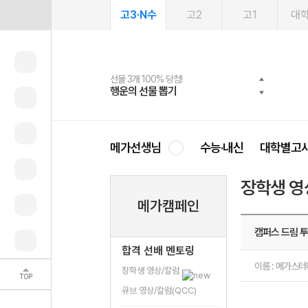
고3·N수
고2
고1
대
선물 3개 100% 당첨!
선물 100% 증정!
여름방학 스터디 캐시백
2027 러셀 단과
스마트러닝앱
메가패스
메가패스 수강생 무료혜택!
사회공헌 캠페인
행운의 선물 뽑기
메가스터디 X 올리브
메가런 썸머스쿨
강사 공개선발
설문 EVENT
3일 무료 체험권
메가클럽 멤버십
희망이룸 메가나눔
영
메가선생님
수능·내신
대학별고
장학생 영
메가캠페인
캠퍼스 드림 투
합격 선배 멘토링
이름 : 메가스
장학생 영상/칼럼
TOP
큐브 영상/칼럼(QCC)