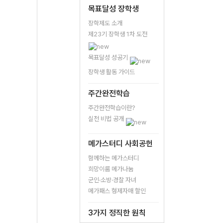
목표달성 장학생
장학제도 소개
제23기 장학생 1차 도전
목표달성 성공기
장학생 활동 가이드
주간완전학습
주간완전학습이란?
실천 비법 공개
메가스터디 사회공헌
함께하는 메가스터디
희망이룸 메가나눔
군인·소방·경찰 자녀
메가패스 형제자매 할인
3가지 정직한 원칙