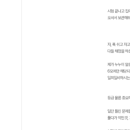
시험 끝나고 집
오셔서 보관해두
자, 푹 쉬고 자
다들 채점을 하
제가 누누이 말
6모에만 해당되
일희일비하시는데
등급 물론 중요
일단 틀린 문제
풀다가 막힌것,