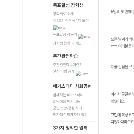
목표달성 장학생
5월의 첫 번째
장학제도 소개
제23기 장학생 1차 도전
목표달성 성공기
요즘 날씨가 꽤나
장학생 활동 가이드
ㅠㅠ 여러분은 
주간완전학습
주간완전학습이란?
지금 칼럼을 쓰
실천 비법 공개
메가스터디 사회공헌
이러한 꿀꿀한 날
함께하는 메가스터디
싶었어요.
희망이룸 메가나눔
군인·소방·경찰 자녀
메가패스 형제자매 할인
그런데 막상 6모
다양하더라구요
3가지 정직한 원칙