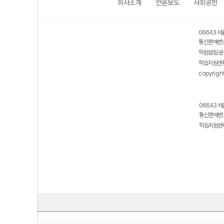
회사소개
언론보도
사회공헌
06643 서
통신판매번호
학원설립·운
학습지원센터
copyrigh
06643 서
통신판매번호
학습지원센터