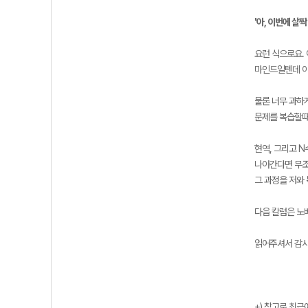
'아, 이번에 살
요런 식으로요.
마인드일텐데 이
물론 너무 과하
문제를 복습할때
현역, 그리고 
나아간다면 무조
그 과정을 저와
다음 칼럼은 노
읽어주셔서 감사
+) 참고로 최