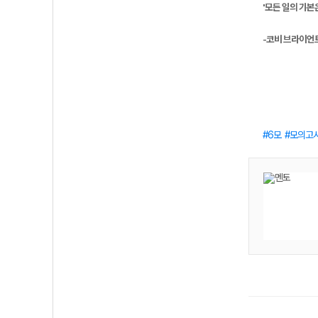
'모든 일의 기본
-코비 브라이언
6모
모의고