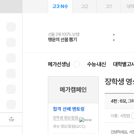
고3·N수
고2
고1
대
선물 3개 100% 당첨!
선물 100% 증정!
2027 러셀 단과
스마트러닝앱
메가패스
메가패스 수강생 무료혜택!
사회공헌 캠페인
행운의 선물 뽑기
메가스터디 X 올리브
강사 공개선발
설문 EVENT
3일 무료 체험권
메가클럽 멤버십
희망이룸 메가나눔
영
메가선생님
수능·내신
대학별고
장학생 영
메가캠페인
4편 : 6모, 그
합격 선배 멘토링
이름 : 서장원
장학생 영상/칼럼
TOP
큐브 영상/칼럼(QCC)
안녕하세요, 서