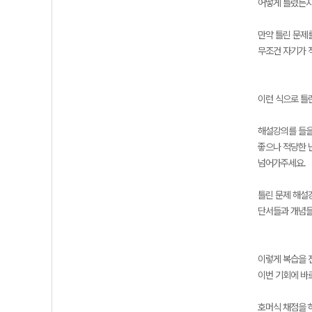
어떻게 틀렸든지
만약 틀린 문제
무조건 자기가 
이런 식으로 틀
해설강의를 들을
좋으나 적당한 
넘어가주세요.
틀린 문제 해설
단서들과 개념들
이렇게 복습을 
이번 기회에 바
호머식 채점을 