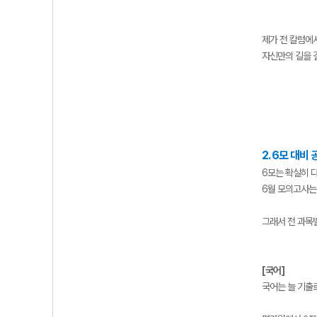
제가 전 칼럼에
자신만의 길을 
2. 6모 대비
6모는 확실히 
6월 모의고사는
그래서 전 과목
[국어]
국어는 늘 기출