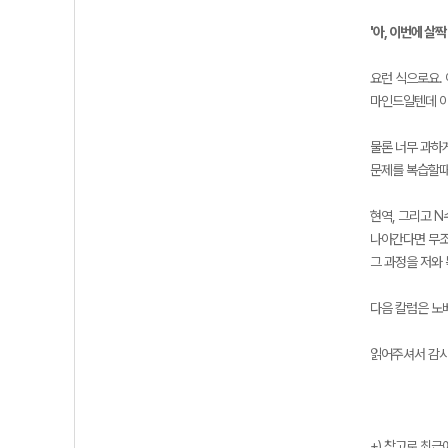
'아, 이번에 살
요런 식으로요.
마인드일텐데 이
물론 너무 과하
문제를 복습할때
현역, 그리고 
나아간다면 무조
그 과정을 저와
다음 칼럼은 노
읽어주셔서 감사
+) 참고로 최