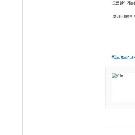
'모든 일의 기본
-코비 브라이언
6모
모의고