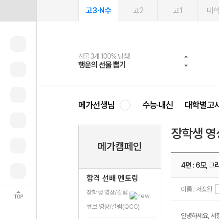
고3·N수
고2
고1
대
선물 3개 100% 당첨!
선물 100% 증정!
여름방학 스터디 캐시백
2027 러셀 단과
스마트러닝앱
메가패스
메가패스 수강생 무료혜택!
사회공헌 캠페인
행운의 선물 뽑기
메가스터디 X 올리브
메가런 썸머스쿨
강사 공개선발
설문 EVENT
3일 무료 체험권
메가클럽 멤버십
희망이룸 메가나눔
영
메가선생님
수능·내신
대학별고
장학생 영
메가캠페인
4편 : 6모, 그
합격 선배 멘토링
이름 : 서장원
장학생 영상/칼럼
TOP
큐브 영상/칼럼(QCC)
안녕하세요, 서