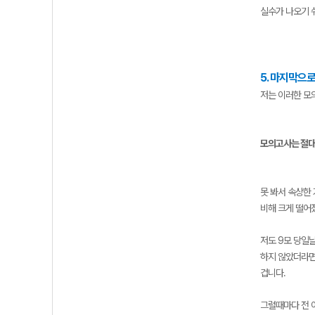
실수가 나오기 
5. 마지막으
저는 이러한 모
모의고사는 절대
못 봐서 속상한
비해 크게 떨어
저도 9모 당일날
하지 않았더라면.
겁니다.
그럴때마다 전 