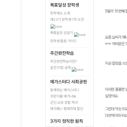
목표달성 장학생
5월의 첫 번째
장학제도 소개
제23기 장학생 1차 도전
목표달성 성공기
요즘 날씨가 꽤나
장학생 활동 가이드
ㅠㅠ 여러분은 
주간완전학습
주간완전학습이란?
지금 칼럼을 쓰
실천 비법 공개
메가스터디 사회공헌
이러한 꿀꿀한 날
함께하는 메가스터디
싶었어요.
희망이룸 메가나눔
군인·소방·경찰 자녀
메가패스 형제자매 할인
그런데 막상 6모
다양하더라구요
3가지 정직한 원칙