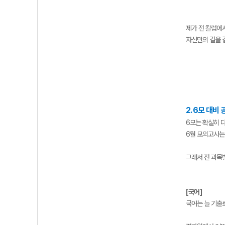
제가 전 칼럼에
자신만의 길을 
2. 6모 대비
6모는 확실히 
6월 모의고사는
그래서 전 과목
[국어]
국어는 늘 기출