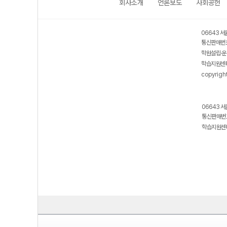
회사소개
언론보도
사회공헌
06643 서
통신판매번호
학원설립·운
학습지원센터
copyrigh
06643 서
통신판매번호
학습지원센터