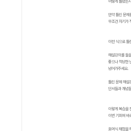
어떻게 틀렸든지
만약 틀린 문제
무조건 자기가 
이런 식으로 틀
해설강의를 들을
좋으나 적당한 
넘어가주세요.
틀린 문제 해설
단서들과 개념들
이렇게 복습을 
이번 기회에 바
호머식 채점을 