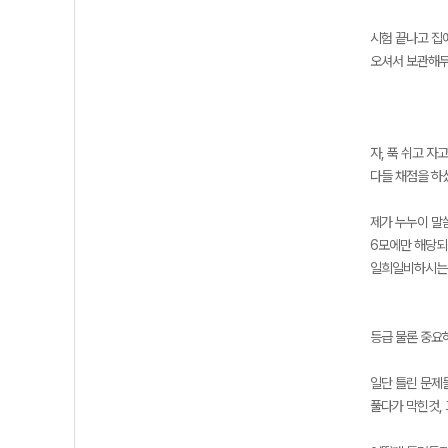
시험 끝나고 집
오셔서 보관해두
자, 푹 쉬고 자
다들 채점을 하
제가 누누이 말
6모에만 해당되
일희일비하시는데
등급 물론 중요
일단 틀린 문제
풀다가 막힌것,