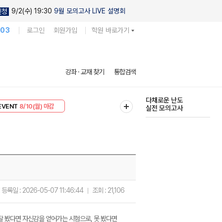
9/2(수) 19:30
9월 모의고사 LIVE 설명회
신청
103
로그인
회원가입
학원 바로가기
현우진의
강좌 · 교재 찾기
통합검색
킬링캠프 시즌1
리미엄 30
8/10(월) 마감
다채로운 난도
EVENT
8/10(월) 마감
실전 모의고사
등록일 :
2026-05-07 11:46:44
조회 :
21,106
잘 봤다면 자신감을 얻어가는 시험으로, 못 봤다면