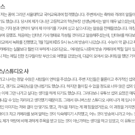
뉴스
후, 저는 꿈에 그리던 서울대학교 국어교육과에 합격했습니다. 주변에서는 축하와 격려의 말들
기도 했습니다. 당시에 제가 다니던 고등학교의 학년부장 선생님께서는 발이 매우 넓으셨는데,
시는 기자 분과 연락이 닿아 제 이야기를 기사에 싣고 싶으시다는 말씀을 전해들었습니다. 마침
뷰에 응했죠. 처음에는 인터넷 기사 형태로 작성될 것이라고 말씀해주셨는데, 인터뷰를 하다보
교에서 녹화를 진행했고, 1월 1일에 KBS 9시 뉴스에 방송이 나갔습니다. 수능이 막 끝나
 카메라는 실물보다 훨씬 더 부하게 나오더군요... 여러분도 나중에 방송 카메라에 찍힐 일이
시 저는 제일 친한 친구들이랑 부산으로 여행을 갔었는데, 다같이 모여서 모니터링을 했던 기
버스/스튜디오 샤
나가고 나서는 정말 수많은 사람들이 연락을 주셨습니다. 주변 지인들은 물론이고 추가적인 섭외
고, 경기도 교육감님을 만나뵙기도 했습니다. 하지만 돌이킬 수 없을 정도로 너무 많은 섭외 
 이제 그만 나가고 싶다는 생각을 하게 되기도 했습니다. 그러다보니 유튜브 섭외 요청은 매우
나갈 수 있는 자리라고 생각했기 때문이죠. 그래서 뮤니버스랑 스튜디오 샤에 나가 제 입시 
인 이미지는 저와 결이 안 맞기도 했고, 격식을 차리는 게 꽤 힘들었거든요. 이 과정을 거치
마이크 차고 카메라를 보며 말하는 것이 익숙해지기 시작했고, 어느 것이 방송에 나가고 어느 
도 제가 역량에 비해 과하게 주목을 받고 있는 것이 아닌가하는 생각을 하고 있었고, 이 유튜