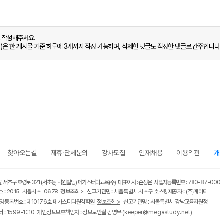
로 작성해주세요.
함)은 한 게시물 기준 하루에 3개까지 작성 가능하며, 삭제한 댓글도 작성한 댓글로 간주합니다
찾아오는길
제휴·단체문의
강사모집
인재채용
이용약관
개
울 서초구 효령로 321 (서초동, 덕원빌딩) 메가스터디교육(주) 대표이사 : 손성은 사업자등록번호 : 780-87-00
 : 2015-서울서초-0678
정보조회 >
신고기관명 : 서울특별시 서초구 호스팅제공자 : (주)케이티
영등록번호 : 제10176호 메가스터디원격학원
정보조회 >
신고기관명 : 서울특별시 강남교육지원청
 : 1599-1010 개인정보보호책임자 : 정보보안실 김영무
(keeper@megastudy.net)