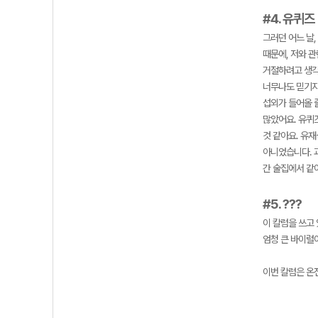
#4. 유퀴즈
그러던 어느 날
때문에, 저와 
거절하려고 생각
너무나도 믿기지
섭외가 들어올 
많았어요. 유퀴
것 같아요. 유
아니었습니다. 과
간 술집에서 같
#5. ???
이 칼럼을 쓰고 
엄청 큰 바이럴이
이번 칼럼은 온