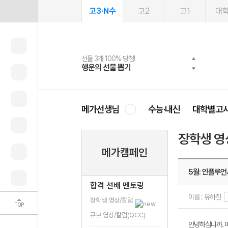
고3·N수
고2
고1
대
선물 3개 100% 당첨!
선물 100% 증정!
여름방학 스터디 캐시백
2027 러셀 단과
스마트러닝앱
메가패스
메가패스 수강생 무료혜택!
사회공헌 캠페인
행운의 선물 뽑기
메가스터디 X 올리브
메가런 썸머스쿨
강사 공개선발
설문 EVENT
3일 무료 체험권
메가클럽 멤버십
희망이룸 메가나눔
영
메가선생님
수능·내신
대학별고
장학생 영
메가캠페인
5월: 인플루언
합격 선배 멘토링
이름 : 유하진
장학생 영상/칼럼
TOP
큐브 영상/칼럼(QCC)
안녕하십니까. 