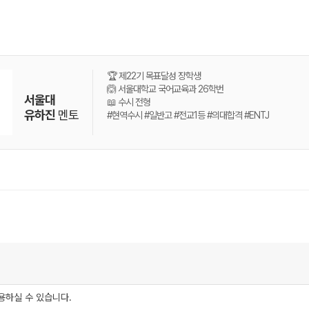
🏆 제22기 목표달성 장학생
🙆 서울대학교 국어교육과 26학번
서울대
📖 수시 전형
유하진
멘토
#현역수시 #일반고 #전교1등 #의대합격 #ENTJ