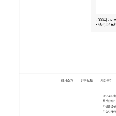
- 300자 이내
- 댓글(답글 포
회사소개
언론보도
사회공헌
06643 서
통신판매번호
학원설립·운
학습지원센터