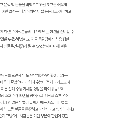
고 분석 및 문풀을 바탕으로 '6월 모고를 어떻게
, 이번 칼럼은 머리 식히면서 썰 듣는다고 생각하고
떻게 하면 수험생분들의 니즈에 맞는 잼컨을 준비할 수
인플루언서
'였어요. 저를 목달장에서 처음 접한
사 인플루언서(?)가 될 수 있었는지에 대해 썰을
튜브를 보면서 '나도 유명해졌으면 좋겠다.'라는
마음이 줄었습니다. 허나 수능이 점차 다가오고 제
 이를 살려 수능 가채점 영상을 찍어 유튜브에
상 조회수가 10만을 넘어가고, 성적표 쇼츠 영상
뿐더러 꽤 많은 악플이 달렸기 때문이죠. 메디컬을
하신 모든 분들을 존중하고 대단하다고 생각합니다.)
지 그냥 '아...사람들은 이런 부분에 관심이 정말