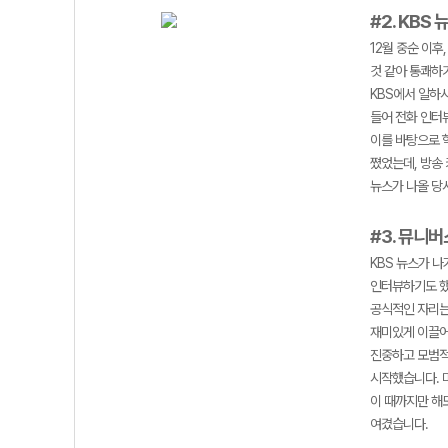
#2. KBS 
12월 중순 이
것 같아 통쾌하
KBS에서 일하
들어 전화 인터
이를 바탕으로 학
쪘었는데, 방송
뉴스가 나올 당
#3. 뮤니
KBS 뉴스가 
인터뷰하기도 했
공식적인 자리는
재미있게 이끌어
진중하고 모범적
시작했습니다. 
이 때까지만 해
여겼습니다.