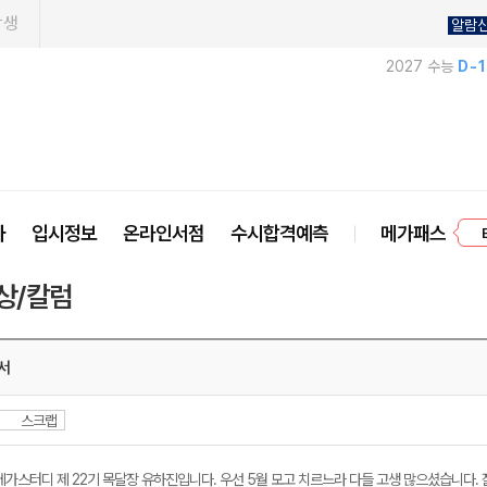
학생
알람
2027 수능
D-
프
사
입시정보
온라인서점
수시합격예측
메가패스
상/칼럼
서
스크랩
메가스터디 제 22기 목달장 유하진입니다. 우선 5월 모고 치르느라 다들 고생 많으셨습니다. 