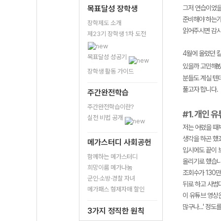
목표달성 장학생
그저 연습이었을
준비해야 하는가
장학제도 소개
읽어주시면 감
제23기 장학생 1차 도전
4월에 올렸던 
목표달성 성공기
있을까 고민해봤을
장학생 활동 가이드
분들도 계실 텐
풀고자 합니다.
주간완전학습
주간완전학습이란?
#1. 개인 
실천 비법 공개
저는 어렸을 때
생각을 하곤 했
메가스터디 사회공헌
입시에도 끝이 
함께하는 메가스터디
올리기로 했습니
희망이룸 메가나눔
조회수가 130
군인·소방·경찰 자녀
뒤로 하고 사범
메가패스 형제자매 할인
이 유튜브 영상은
많구나...' 정
3가지 정직한 원칙