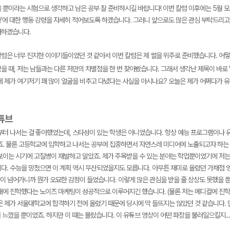
 뿐이라는 시험으로 생각하고 남은 공부 잘 준비하시길 바랍니다! 이번 칼럼 이후에는 5월 모
'에 대한 행동 강령을 자세히 적어보도록 하겠습니다. 그러니 앞으로도 많은 관심 부탁드리고
사하겠습니다.
칼럼은 너무 진지한 이야기들이었던 것 같아서 이번 칼럼은 제 썰을 위주로 준비했습니다. 어
 때, 저는 남들과는 다른 저만의 차별점을 한 번 찾아봤습니다. 그래서 생각난 제목이 바로 '
메가스터디
데 제가 여기저기 꽤 많이 얼굴을 비추고 다녔다는 사실을 아시나요? 오늘은 제가 어쩌다가 유
유튜브
부터 나서는 걸 좋아했었는데, 스타성이 있는 학생은 아니었습니다. 항상 예능 프로그램이나 유
죠. 물론 고등학교에 입학하고 나서는 공부에 집중하면서 자연스레 미디어에 노출되고자 하는 
보이는 시기에 고질병이 재발하고 말았죠. 제가 주목받을 수 있는 분야는 학업뿐이었기에 저는
다. 수능을 망쳤으면 이 계획 역시 무산되었을지도 모릅니다. 아무튼 재미로 올렸던 가채점 영
만이 넘어가니까 뭔가 오묘한 감정이 들었습니다. 이렇게 많은 관심을 받을 줄 상상도 못했을 
대에 진학했다는 노이즈 마케팅이 성공적으로 이루어지긴 했습니다. (물론 저는 메디컬에 진학
 제가 서울대학교에 합격하기 전에 올렸기 때문에 당시에 막 들뜨지는 않았던 것 같습니다. 단
도를 느꼈을 뿐이었죠. 하지만 이 때는 몰랐습니다. 이 유튜브 영상이 어떤 파장을 불러일으킬지...