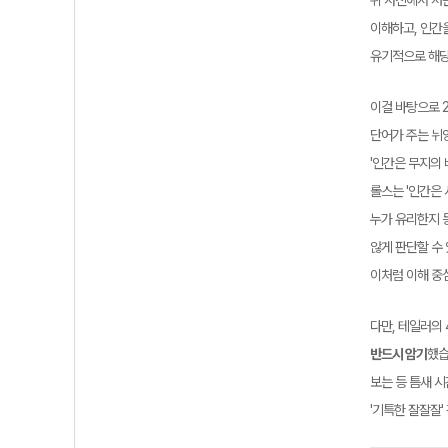
위 사진에서 저
이해하고, 인간
유기적으로 해당
이걸 바탕으로 2
단어가 주는 뉘
'인간은 무지의
롤스는 '인간은 
누가 유리한지 
않게 판단할 수
이처럼 이해 중
다만, 테일러의
반드시 암기
했습
보는 등 틈새 
'기특한 잘잘잘'