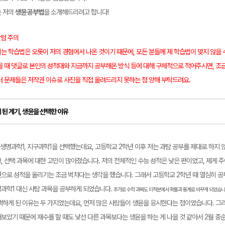
는 저의
생윤 공부법
을 소개해드리려고 합니다!
칼럼 주의
는 학습법은 오롯이 저의 경험에서 나온 것이기 때문에, 모든 분들께 제 학습법이 맞지 않을 
을 때 댓글로 본인의 성적대와 지금까지 공부해온 방식 등에 대해 구체적으로 적어주시면, 조금 
메가스터디
러 문제들은 저작권 이슈로 사진을 직접 올려드리지 못하는 점 양해 부탁드려요.
 된 계기, 생윤을 선택한 이유
 생명과학1, 지구과학1을 선택했는데요, 고등학교 2학년 이후 저는 과탐 공부를 제대로 하지 
, 선택 과목에 대한 고민이 많아졌습니다. 저의 전체적인 수능 성적은 낮은 편이었고, 제게 
으로 성적을 올리기는 조금 벅차다는 생각을 했습니다. 그래서 고등학교 2학년 때 열심히 공
과학1 대신 사탐 과목을 공부하게 되었습니다.
추
가로 수학 과목도 미적분에서 확률과 통계로 바꾸게 되었습니
택하게 된 이유는 두 가지였는데요, 먼저 많은 사람들이 생윤을 응시한다는 점이였습니다. 그
보았기 때문에 재수를 할 때도 낯선 다른 과목보다는 생윤을 하는 게 나을 것 같아서 2월 중