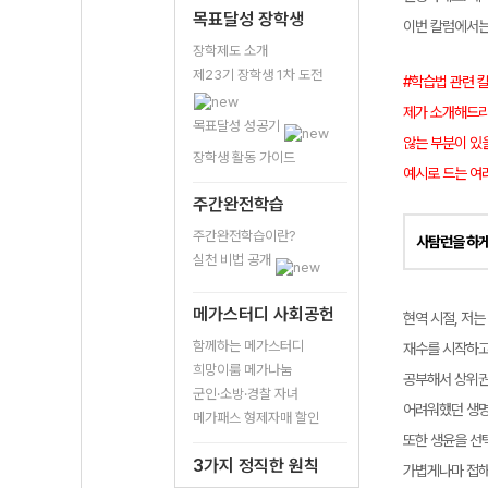
목표달성 장학생
이번 칼럼에서
장학제도 소개
제23기 장학생 1차 도전
#학습법 관련 
제가 소개해드리
목표달성 성공기
않는 부분이 있
장학생 활동 가이드
예시로 드는 여
주간완전학습
주간완전학습이란?
사탐런을 하게
실천 비법 공개
메가스터디 사회공헌
현역 시절, 저는
함께하는 메가스터디
재수를 시작하고
희망이룸 메가나눔
공부해서 상위권
군인·소방·경찰 자녀
어려워했던 생명
메가패스 형제자매 할인
또한 생윤을 선
3가지 정직한 원칙
가볍게나마 접해