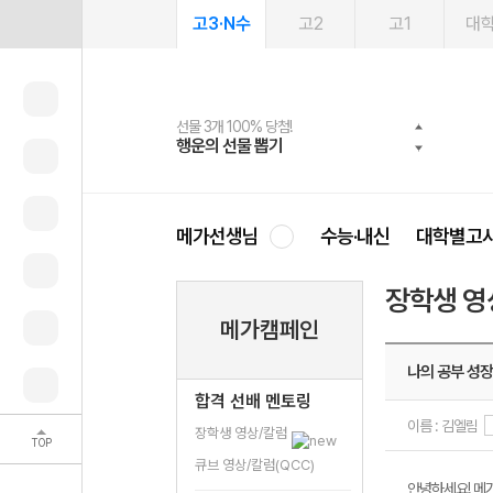
고3·N수
고2
고1
대
선물 3개 100% 당첨!
선물 100% 증정!
여름방학 스터디 캐시백
2027 러셀 단과
스마트러닝앱
메가패스
메가패스 수강생 무료혜택!
사회공헌 캠페인
행운의 선물 뽑기
메가스터디 X 올리브
메가런 썸머스쿨
강사 공개선발
설문 EVENT
3일 무료 체험권
메가클럽 멤버십
희망이룸 메가나눔
영
메가선생님
수능·내신
대학별고
장학생 영
메가캠페인
나의 공부 성
합격 선배 멘토링
이름 : 김엘림
장학생 영상/칼럼
TOP
큐브 영상/칼럼(QCC)
안녕하세요! 메