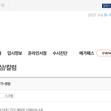
학생
알람
2027 수능
D-
프리미엄 
사
입시정보
온라인서점
수시진단
메가패스
EVEN
상/칼럼
장기-생윤
스크랩
가스터디 22기 목달장 김엘림입니다!