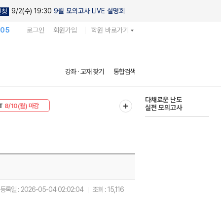
9/2(수) 19:30
9월 모의고사 LIVE 설명회
신청
105
로그인
회원가입
학원 바로가기
현우진의
강좌 · 교재 찾기
통합검색
킬링캠프 시즌1
30
8/10(월) 마감
다채로운 난도
T
8/10(월) 마감
실전 모의고사
등록일 :
2026-05-04 02:02:04
조회 :
15,116