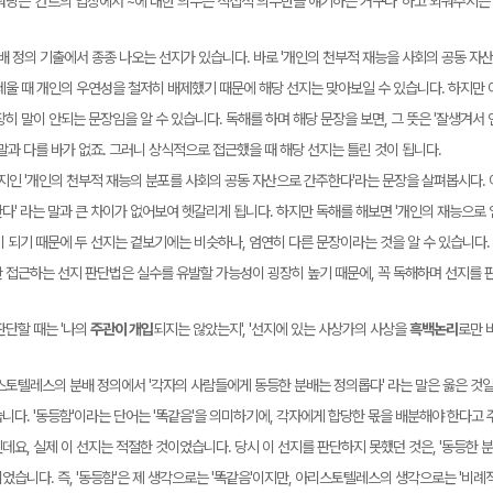
워딩은 '칸트의 입장에서 ~에 대한 의무는 직접적 의무만을 얘기하는 거구나' 하고 외워주시는
배 정의 기출에서 종종 나오는 선지가 있습니다. 바로 '개인의 천부적 재능을 사회의 공동 자
세울 때 개인의 우연성을 철저히 배제했기 때문에 해당 선지는 맞아보일 수 있습니다. 하지만 
히 말이 안되는 문장임을 알 수 있습니다. 독해를 하며 해당 문장을 보면, 그 뜻은 '잘생겨
말과 다를 바가 없죠. 그러니 상식적으로 접근했을 때 해당 선지는 틀린 것이 됩니다.
선지인 '개인의 천부적 재능의 분포를 사회의 공동 자산으로 간주한다'라는 문장을 살펴봅시다. 
다' 라는 말과 큰 차이가 없어보여 헷갈리게 됩니다. 하지만 독해를 해보면 '개인의 재능으로
이 되기 때문에 두 선지는 겉보기에는 비슷하나, 엄연히 다른 문장이라는 것을 알 수 있습니다.
 접근하는 선지 판단법은 실수를 유발할 가능성이 굉장히 높기 때문에, 꼭 독해하며 선지를 
판단할 때는 '나의
주관이 개입
되지는 않았는지', '선지에 있는 사상가의 사상을
흑백논리
로만 
스토텔레스의 분배 정의에서 '각자의 사람들에게 동등한 분배는 정의롭다' 라는 말은 옳은 것일
니다. '동등함'이라는 단어는 '똑같음'을 의미하기에, 각자에게 합당한 몫을 배분해야 한다
데요, 실제 이 선지는 적절한 것이었습니다. 당시 이 선지를 판단하지 못했던 것은, '동등한
습니다. 즉, '동등함'은 제 생각으로는 '똑같음'이지만, 아리스토텔레스의 생각으로는 '비례