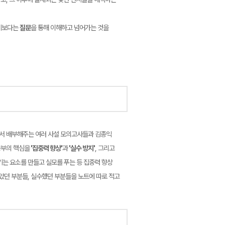
기기보다는
질문
을 통해 이해하고 넘어가는 것을
에서 배부해주는 여러 사설 모의고사들과 김종익
공부의 핵심을
'집중력 향상'
과
'실수 방지'
, 그리고
키는 요소를 만들고 실모를 푸는 등 집중력 향상
았던 부분들, 실수했던 부분들을 노트에 따로 적고