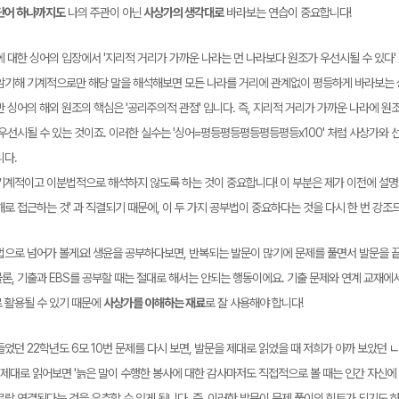
단어 하나까지도
나의 주관이 아닌
사상가의 생각대로
바라보는 연습이 중요합니다!
 대한 싱어의 입장에서 '지리적 거리가 가까운 나라는 먼 나라보다 원조가 우선시될 수 있다' 
암기해 기계적으로만 해당 말을 해석해보면 모든 나라를 거리에 관계없이 평등하게 바라보는 싱
 싱어의 해외 원조의 핵심은 '공리주의적 관점' 입니다. 즉, 지리적 거리가 가까운 나라에 
 우선시될 수 있는 것이죠. 이러한 실수는 '싱어=평등평등평등평등평등x100' 처럼 사상가와
니다.
기계적이고 이분법적으로 해석하지 않도록 하는 것이 중요합니다! 이 부분은 제가 이전에 설명드
해로 접근하는 것' 과 직결되기 때문에, 이 두 가지 공부법이 중요하다는 것을 다시 한 번 강
법으로 넘어가 볼게요! 생윤을 공부하다보면, 반복되는 발문이 많기에 문제를 풀면서 발문을 끝
론, 기출과 EBS를 공부할 때는 절대로 해서는 안되는 행동이에요. 기출 문제와 연계 교재에
 활용될 수 있기 때문에
사상가를 이해하는 재료
로 잘 사용해야 합니다!
었던 22학년도 6모 10번 문제를 다시 보면, 발문을 제대로 읽었을 때 저희가 아까 보았던 ㄴ
 제대로 읽어보면 '늙은 말이 수행한 봉사에 대한 감사마저도 직접적으로 볼 때는 인간 자신에 대
무랑 연결된다는 것을 유추할 수 있게 됩니다. 즉, 이러한 발문이 문제 풀이의 힌트가 되기도 