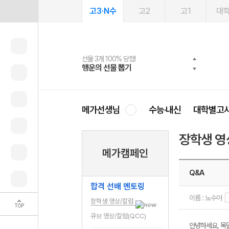
고3·N수
고2
고1
대
선물 3개 100% 당첨!
선물 100% 증정!
여름방학 스터디 캐시백
2027 러셀 단과
스마트러닝앱
메가패스
메가패스 수강생 무료혜택!
사회공헌 캠페인
행운의 선물 뽑기
메가스터디 X 올리브
메가런 썸머스쿨
강사 공개선발
설문 EVENT
3일 무료 체험권
메가클럽 멤버십
희망이룸 메가나눔
영
메가선생님
수능·내신
대학별고
장학생 영
메가캠페인
Q&A
합격 선배 멘토링
이름 : 노수아
장학생 영상/칼럼
TOP
큐브 영상/칼럼(QCC)
안녕하세요, 목