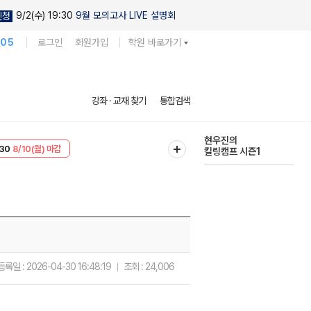
9/2(수) 19:30
9월 모의고사 LIVE 설명회
신청
105
로그인
회원가입
학원 바로가기
현우진의
강좌 · 교재 찾기
통합검색
킬링캠프 시즌1
T
8/10(월) 마감
다채로운 난도
30
8/10(월) 마감
실전 모의고사
등록일 :
2026-04-30 16:48:19
조회 :
24,006