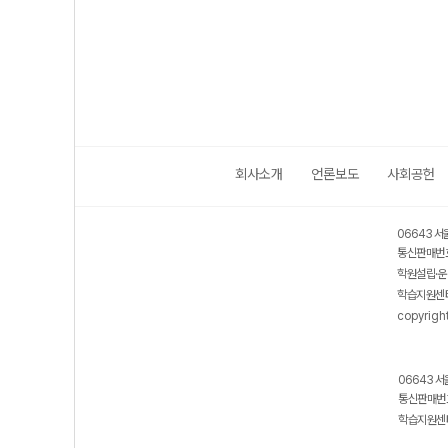
회사소개
언론보도
사회공헌
06643 서
통신판매번호
학원설립·운
학습지원센터
copyrigh
06643 서
통신판매번호
학습지원센터