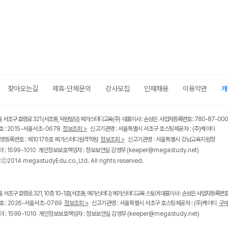
찾아오는길
제휴·단체문의
강사모집
인재채용
이용약관
개
울 서초구 효령로 321 (서초동, 덕원빌딩) 메가스터디교육(주) 대표이사 : 손성은 사업자등록번호 : 780-87-00
 : 2015-서울서초-0678
정보조회 >
신고기관명 : 서울특별시 서초구 호스팅제공자 : (주)케이티
영등록번호 : 제10176호 메가스터디원격학원
정보조회 >
신고기관명 : 서울특별시 강남교육지원청
 : 1599-1010 개인정보보호책임자 : 정보보안실 김영무
(keeper@megastudy.net)
tⓒ2014 megastudyEdu.co.,Ltd. All rights reserved.
울 서초구 효령로 321, 10층 10-1호(서초동, 메가스터디) 메가스터디교육 스토어 대표이사 : 손성은 사업자등록번호 :
 : 2026-서울서초-0769
정보조회 >
신고기관명 : 서울특별시 서초구 호스팅제공자 : (주)케이티
구매
 : 1599-1010 개인정보보호책임자 : 정보보안실 김영무
(keeper@megastudy.net)