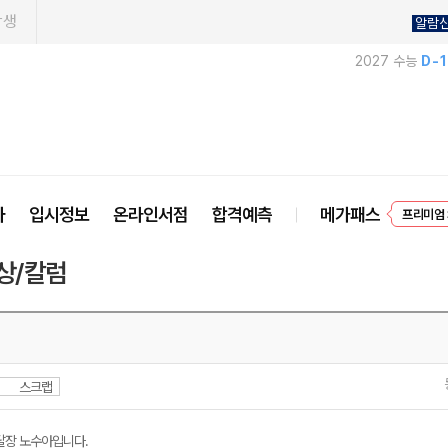
학생
알람
2027 수능
D-
EVEN
사
입시정보
온라인서점
합격예측
메가패스
프리미엄 
상/칼럼
스크랩
달장 노수아입니다.