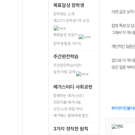
목표달성 장학생
이번 글은 오직
장학제도 소개
제23기 장학생 1차 도전
칼럼 특성 상 답
그래서 이 게시
목표달성 성공기
장학생 활동 가이드
개인적인 질문은
주간완전학습
앞으로 이 게시물
주간완전학습이란?
많은 질문 부탁
실천 비법 공개
메가스터디 사회공헌
함께하는 메가스터디
희망이룸 메가나눔
무엇이든물어
군인·소방·경찰 자녀
메가패스 형제자매 할인
3가지 정직한 원칙