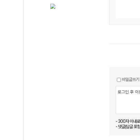
비밀글쓰기
- 300자 이내
- 댓글(답글 포