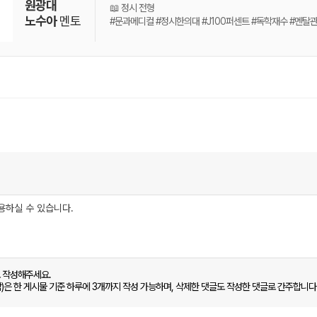
원광대
📖 정시 전형
노수아
멘토
#문과메디컬 #정시한의대 #J100퍼센트 #독학재수 #멘탈
로 작성해주세요.
함)은 한 게시물 기준 하루에 3개까지 작성 가능하며, 삭제한 댓글도 작성한 댓글로 간주합니다