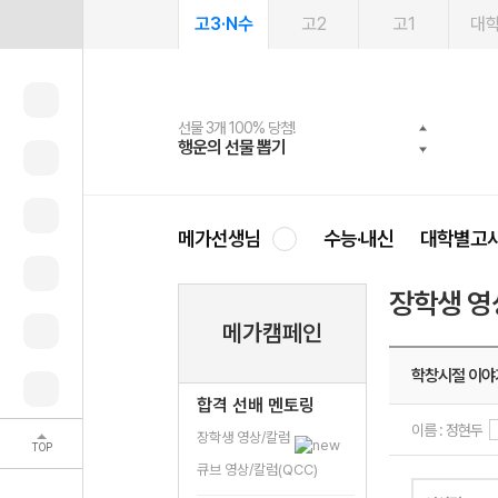
고3·N수
고2
고1
대
선물 3개 100% 당첨!
선물 100% 증정!
여름방학 스터디 캐시백
2027 러셀 단과
스마트러닝앱
메가패스
메가패스 수강생 무료혜택!
사회공헌 캠페인
행운의 선물 뽑기
메가스터디 X 올리브
메가런 썸머스쿨
강사 공개선발
설문 EVENT
3일 무료 체험권
메가클럽 멤버십
희망이룸 메가나눔
영
메가선생님
수능·내신
대학별고
장학생 영
메가캠페인
학창시절 이야기
합격 선배 멘토링
이름 : 정현두
장학생 영상/칼럼
TOP
큐브 영상/칼럼(QCC)