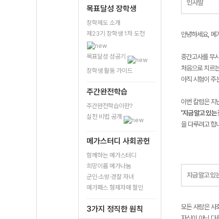
인사말
목표달성 장학생
장학제도 소개
제23기 장학생 1차 도전
안녕하세요, 메
목표달성 성공기
중간고사를 무
처음으로 치르는
장학생 활동 가이드
아직 시험이 주
주간완전학습
이번 칼럼은 지
주간완전학습이란?
'지금 알고 있는
실천 비법 공개
을 다루려고 합
메가스터디 사회공헌
함께하는 메가스터디
희망이룸 메가나눔
지금 알고 있
군인·소방·경찰 자녀
메가패스 형제자매 할인
모든 사람은 사
3가지 정직한 원칙
자신이 아닌 다