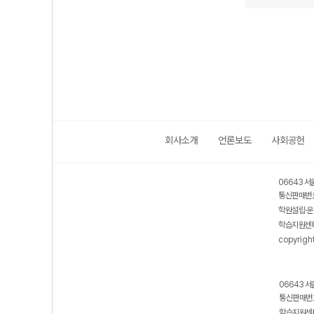
회사소개
언론보도
사회공헌
06643 서
통신판매번호
학원설립·운
학습지원센터
copyrigh
06643 서
통신판매번호
학습지원센터