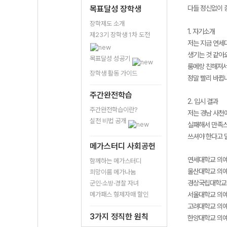
목표달성 장학생
다들 정신없이 
장학제도 소개
1. 자기소개
제23기 장학생 1차 도전
저는 지금 연세
생기는 것 같아요
목표달성 성공기
룸메랑 친해져서
장학생 활동 가이드
정말 빨리 바뀝
주간완전학습
2. 입시 결과
주간완전학습이란?
저는 경남 사천에
실천 비법 공개
실패해서 만족스
쓰셔야 한다고 
메가스터디 사회공헌
연세대학교 의예
함께하는 메가스터디
울산대학교 의예과
희망이룸 메가나눔
경상국립대학교 
군인·소방·경찰 자녀
메가패스 형제자매 할인
서울대학교 의예
고려대학교 의예
3가지 정직한 원칙
한양대학교 의