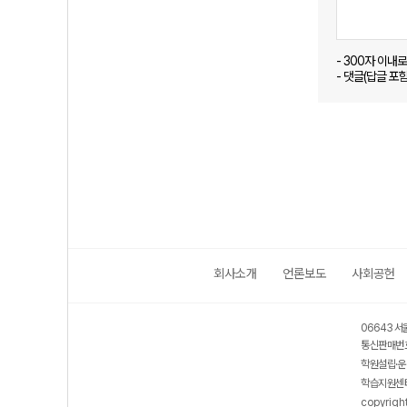
- 300자 이내
- 댓글(답글 포
회사소개
언론보도
사회공헌
06643 서
통신판매번호
학원설립·운
학습지원센터
copyrigh