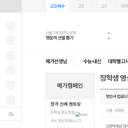
고3·N수
고2
고1
대
선물 3개 100% 당첨!
선물 100% 증정!
여름방학 스터디 캐시백
2027 러셀 단과
스마트러닝앱
메가패스
메가패스 수강생 무료혜택!
사회공헌 캠페인
행운의 선물 뽑기
메가스터디 X 올리브
메가런 썸머스쿨
강사 공개선발
설문 EVENT
3일 무료 체험권
메가클럽 멤버십
희망이룸 메가나눔
영
메가선생님
수능·내신
대학별고
장학생 영
메가캠페인
첫인사 업로드
합격 선배 멘토링
이름 : 최정윤
장학생 영상/칼럼
TOP
큐브 영상/칼럼(QCC)
안녕하세요! 연