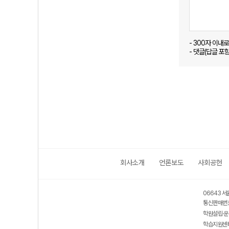
- 300자 이내
- 댓글(답글 포
회사소개
언론보도
사회공헌
06643 서
통신판매번호
학원설립·운
학습지원센터