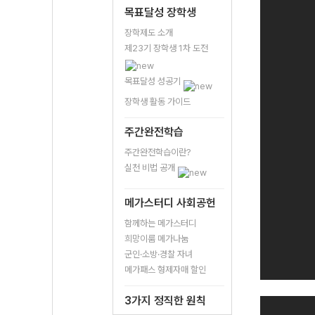
목표달성 장학생
장학제도 소개
제23기 장학생 1차 도전
목표달성 성공기
장학생 활동 가이드
주간완전학습
주간완전학습이란?
실천 비법 공개
메가스터디 사회공헌
함께하는 메가스터디
희망이룸 메가나눔
군인·소방·경찰 자녀
메가패스 형제자매 할인
3가지 정직한 원칙