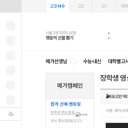
고3·N수
고2
고1
대
선물 3개 100% 당첨!
선물 100% 증정!
여름방학 스터디 캐시백
2027 러셀 단과
스마트러닝앱
메가패스
메가패스 수강생 무료혜택!
사회공헌 캠페인
행운의 선물 뽑기
메가스터디 X 올리브
메가런 썸머스쿨
강사 공개선발
설문 EVENT
3일 무료 체험권
메가클럽 멤버십
희망이룸 메가나눔
영
메가선생님
수능·내신
대학별고
장학생 영
메가캠페인
🎬6모고민 딱
합격 선배 멘토링
이름 : 메가스
장학생 영상/칼럼
TOP
큐브 영상/칼럼(QCC)