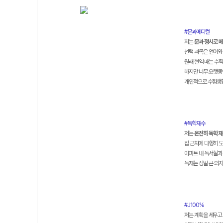
#문과메디컬
저는
문과 정시로 
선택 과목은 언어와 
원래 현역 때는 수학 
하지만 너무 오랫동
개인적으로 수험생
#독학재수
저는
온전히 독학 
집 근처에 다행히 
아파트 내 독서실과
독재는 정말 큰 의지
#J100%
저는 계획을 세우고 