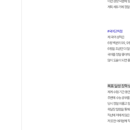
이런 성향 덕분에 힘
계획 세우기에 정말
#국어고득점
제 국어 성적은
6평 백분위 99, 9
6평을 조금만 더 잘
국어를 정말 좋아하고
많이 도움이 되면 
목표 달성 장학생
제게 수험 기간 동
주변에 수능 공부를 
당시 정말 외롭고 
목달장 칼럼을 통해
작년에 저에게 많은
저 또한 여러분께 작