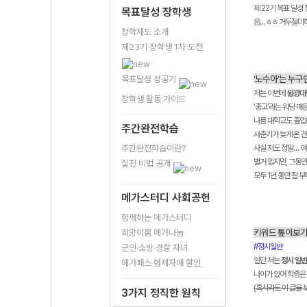
제 22기 목표 달
목표달성 장학생
음…ㅎㅎ 거두절미하
장학제도 소개
제23기 장학생 1차 도전
‘노수아’는 누구
목표달성 성공기
저는 이번에
원광대학
장학생 활동 가이드
‘중고’라는 워딩 때
나름 대학교도 졸업
주간완전학습
사춘기가 늦게 온 건
주간완전학습이란?
사실 저도 정말… 여
별거 없지만, 그동
실천 비법 공개
모두 1년 동안 잘 
메가스터디 사회공헌
함께하는 메가스터디
키워드 톺아보
희망이룸 메가나눔
#정시일반
군인·소방·경찰 자녀
일단 저는
정시 일반
메가패스 형제자매 할인
나이가 있어 학종은 
(혹시라도 이 글을 보
3가지 정직한 원칙