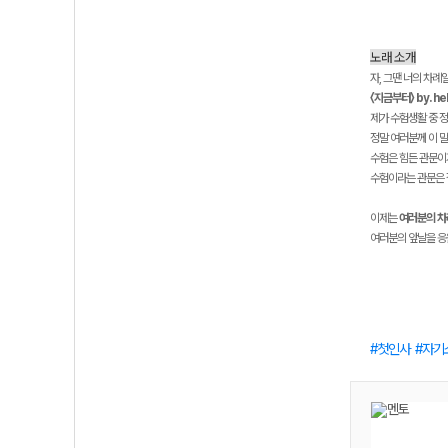
노래 소개
자, 그땐 너의 차례일
〈지금부터〉 by. he
제가 수험생활 중 
정말 여러분께 이 말
수험은 힘든 관문이
수험이라는 관문은 
이제는
여러분의 차
여러분의 앞날을 응
첫인사
자기