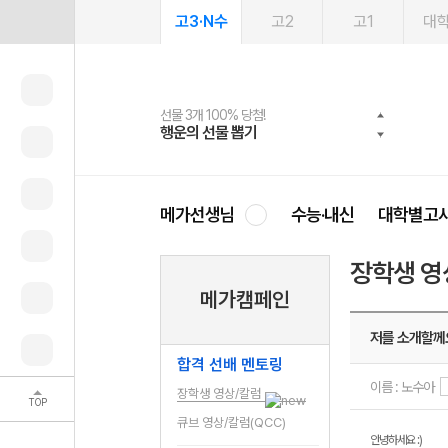
고3·N수
고2
고1
대
선물 3개 100% 당첨!
선물 100% 증정!
여름방학 스터디 캐시백
2027 러셀 단과
스마트러닝앱
메가패스
메가패스 수강생 무료혜택!
사회공헌 캠페인
행운의 선물 뽑기
메가스터디 X 올리브
메가런 썸머스쿨
강사 공개선발
설문 EVENT
3일 무료 체험권
메가클럽 멤버십
희망이룸 메가나눔
영
메가선생님
수능·내신
대학별고
장학생 영
메가캠페인
저를 소개할께
합격 선배 멘토링
이름 : 노수아
장학생 영상/칼럼
TOP
큐브 영상/칼럼(QCC)
안녕하세요 :)