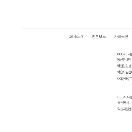
회사소개
언론보도
사회공헌
06643 서
통신판매번호
학원설립·운
학습지원센터
copyrigh
06643 서
통신판매번호
학습지원센터