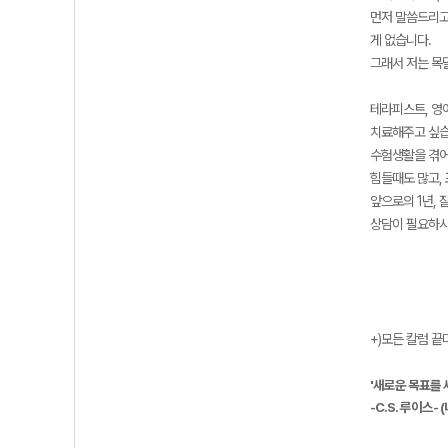
먼저 말씀드리고
게 없습니다.
그래서 저는 목
테라피스트, 영어
치료해주고 싶습
수험생활을 겪어
힘들때도 많고,
앞으로의 1년,
상담이 필요하시
+)모든 칼럼 
'새로운 목표를 
-C.S. 루이스-