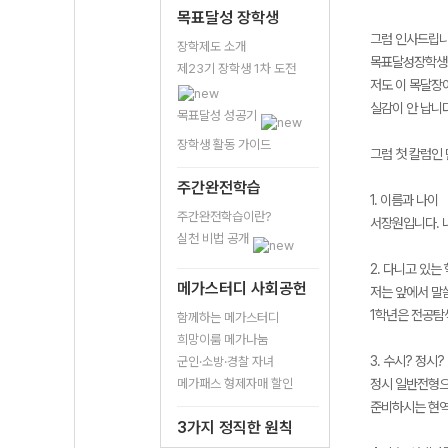
목표달성 장학생
그럼 인사드립니
장학제도 소개
목표달성장학생으
제23기 장학생 1차 도전
저도 이 목달장
실감이 안 납니다
목표달성 성공기
장학생 활동 가이드
그럼 첫 칼럼인
주간완전학습
1. 이름과 나이
주간완전학습이란?
서장원입니다. 나
실천 비법 공개
2. 다니고 있는 
메가스터디 사회공헌
저는 앞에서 말
1학년은 전공탐
함께하는 메가스터디
희망이룸 메가나눔
3. 수시? 정시?
군인·소방·경찰 자녀
메가패스 형제자매 할인
정시 일반전형으
준비하시는 현역
3가지 정직한 원칙