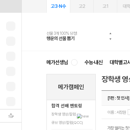
고3·N수
고2
고1
대
선물 3개 100% 당첨!
선물 100% 증정!
여름방학 스터디 캐시백
2027 러셀 단과
스마트러닝앱
메가패스
메가패스 수강생 무료혜택!
사회공헌 캠페인
행운의 선물 뽑기
메가스터디 X 올리브
메가런 썸머스쿨
강사 공개선발
설문 EVENT
3일 무료 체험권
메가클럽 멤버십
희망이룸 메가나눔
영
메가선생님
수능·내신
대학별고
장학생 영
메가캠페인
[1편 : 첫 인사]
합격 선배 멘토링
이름 : 서장원
장학생 영상/칼럼
TOP
큐브 영상/칼럼(QCC)
가장 떨리는 첫