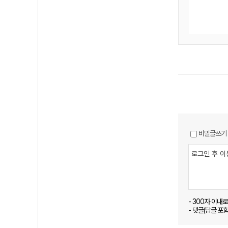
비밀글쓰기
- 300자 이내
- 댓글(답글 포