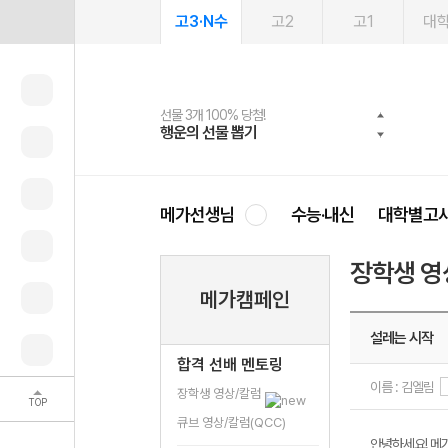
고3·N수
고2
고1
대
선물 3개 100% 당첨!
선물 100% 증정!
여름방학 스터디 캐시백
2027 러셀 단과
스마트러닝앱
메가패스
메가패스 수강생 무료혜택!
사회공헌 캠페인
행운의 선물 뽑기
메가스터디 X 올리브
메가런 썸머스쿨
강사 공개선발
설문 EVENT
3일 무료 체험권
메가클럽 멤버십
희망이룸 메가나눔
영
메가선생님
수능·내신
대학별고
장학생 영
메가캠페인
설레는 시작
합격 선배 멘토링
이름 : 김엘림
장학생 영상/칼럼
TOP
큐브 영상/칼럼(QCC)
안녕하세요! 메가