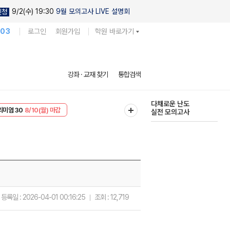
9/2(수) 19:30
9월 모의고사 LIVE 설명회
신청
103
로그인
회원가입
학원 바로가기
현우진의
강좌 · 교재 찾기
통합검색
킬링캠프 시즌1
리미엄 30
8/10(월) 마감
다채로운 난도
EVENT
8/10(월) 마감
실전 모의고사
등록일 :
2026-04-01 00:16:25
조회 :
12,719