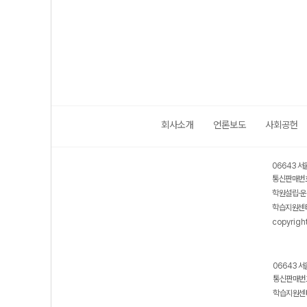
회사소개
언론보도
사회공헌
06643 서
통신판매번호
학원설립·운
학습지원센터
copyrigh
06643 서
통신판매번호
학습지원센터