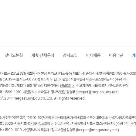
찾아오는길
제휴·단체문의
강사모집
인재채용
이용약관
개
울 서초구 효령로 321 (서초동, 덕원빌딩) 메가스터디교육(주) 대표이사 : 손성은 사업자등록번호 : 780-87-00
 : 2015-서울서초-0678
정보조회 >
신고기관명 : 서울특별시 서초구 호스팅제공자 : (주)케이티
영등록번호 : 제10176호 메가스터디원격학원
정보조회 >
신고기관명 : 서울특별시 강남교육지원청
 : 1599-1010 개인정보보호책임자 : 정보보안실 김영무
(keeper@megastudy.net)
tⓒ2014 megastudyEdu.co.,Ltd. All rights reserved.
울 서초구 효령로 321, 10층 10-1호(서초동, 메가스터디) 메가스터디교육 스토어 대표이사 : 손성은 사업자등록번호 :
 : 2026-서울서초-0769
정보조회 >
신고기관명 : 서울특별시 서초구 호스팅제공자 : (주)케이티
구매
 : 1599-1010 개인정보보호책임자 : 정보보안실 김영무
(keeper@megastudy.net)