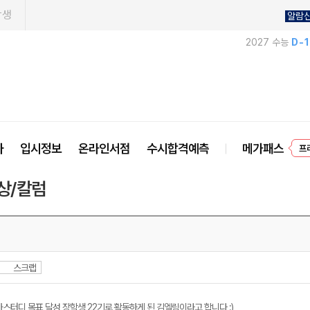
학생
알람
2027 수능
D-
프
사
입시정보
온라인서점
수시합격예측
메가패스
상/칼럼
스크랩
스터디 목표 달성 장학생 22기로 활동하게 된 김엘림이라고 합니다 :)