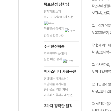
목표달성 장학생
작년부터 간절히
장학제도 소개
첫 칼럼인 만큼,
제23기 장학생 1차 도전
Q: 나이가 어
목표달성 성공기
A: 2006년생,
장학생 활동 가이드
Q: 현재 어느
주간완전학습
A: 성균관대학
주간완전학습이란?
실천 비법 공개
Q: 수시인가요
메가스터디 사회공헌
A: 정시 일반전
함께하는 메가스터디
희망이룸 메가나눔
Q: 대입 결과 
군인·소방·경찰 자녀
A: 성균관대 
메가패스 형제자매 할인
Q: MBTI가 뭔
3가지 정직한 원칙
A: ISFJ입니다