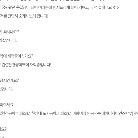
 꿈꿔왔던 목달장이 되어 여러분께 인사드리게 되어 기쁘고, 무척 설레네요 ㅎㅎ
 저를 간단히 소개해보려 합니다!
떻게 되시나요?
 21살입니다.
메가스터디
 대학에 재학중이신가요?
교 건설환경공학부에 재학중입니다!
, 정시인가요?
형입니다!
알려주세요
건설환경공학부 최초합, 한양대 도시공학과 최초합, 이화여대 인공지능 데이터사이언스학부(자
가요?
 ㅎㅎ