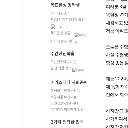
목표달성 장학생
3
여러분
월
장학제도 소개
21
목달장
기
제23기 장학생 1차 도전
체감하고 
저는 아직도
목표달성 성공기
장학생 활동 가이드
오늘은 수험
주간완전학습
사실 수험생
주간완전학습이란?
항상 좋은 
실천 비법 공개
2024
때는
메가스터디 사회공헌
제 독학 재
함께하는 메가스터디
집에서 재수
희망이룸 메가나눔
군인·소방·경찰 자녀
메가패스 형제자매 할인
하지만 그 
사거리여서
3가지 정직한 원칙
하지만 저희