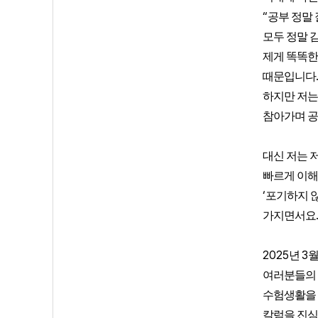
“
공부 정말
모두 정말 
제게 똑똑한
때문입니다
하지만 저는
참아가며 공
대신 저는 
빠르게 이해
‘
포기하지 
가지면서요
2025
3
년
월
여러분들의 
수험생활을 
칼럼을 진심