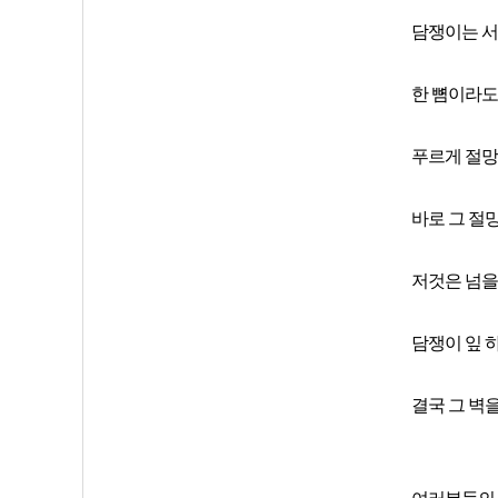
담쟁이는 서
한 뼘이라도
푸르게 절망
바로 그 절
저것은 넘을
담쟁이 잎 
결국 그 벽