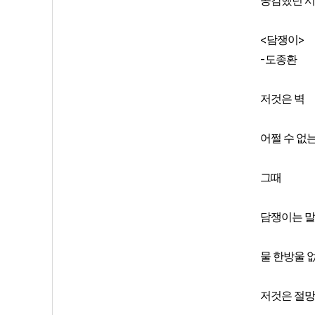
공감했던 
<
>
담쟁이
-
도종환
저것은 벽
어쩔 수 없
그때
담쟁이는 말
물 한방울 
저것은 절망