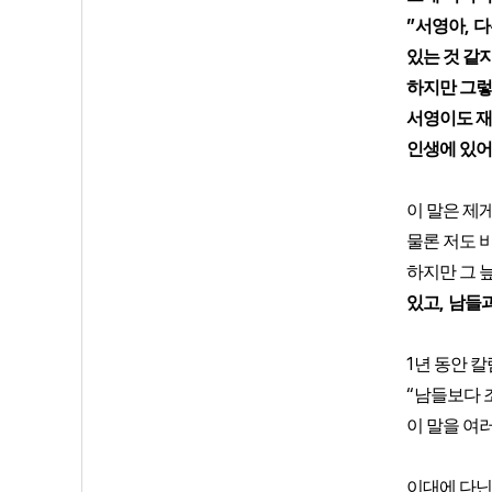
”
,
서영아
다
있는 것 같
하지만 그렇
서영이도 재
인생에 있어
이 말은 제
물론 저도 
하지만 그 
,
있고
남들과
1
년 동안 칼
“
남들보다 
이 말을 여
이대에 다닌