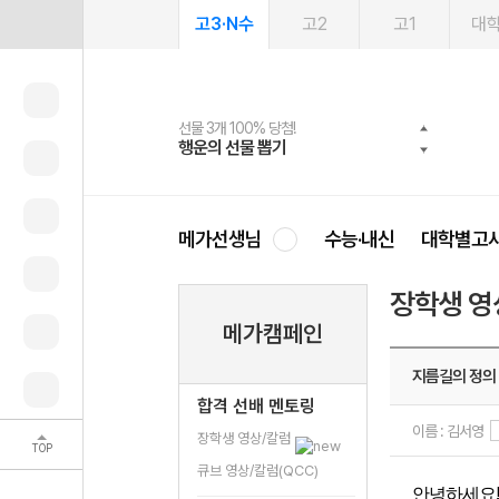
고3·N수
고2
고1
대
선물 3개 100% 당첨!
선물 100% 증정!
여름방학 스터디 캐시백
2027 러셀 단과
스마트러닝앱
메가패스
메가패스 수강생 무료혜택!
사회공헌 캠페인
행운의 선물 뽑기
메가스터디 X 올리브
메가런 썸머스쿨
강사 공개선발
설문 EVENT
3일 무료 체험권
메가클럽 멤버십
희망이룸 메가나눔
영
메가선생님
수능·내신
대학별고
장학생 영
메가캠페인
지름길의 정의
합격 선배 멘토링
이름 : 김서영
장학생 영상/칼럼
TOP
큐브 영상/칼럼(QCC)
안녕하세요