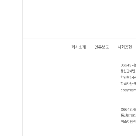
회사소개
언론보도
사회공헌
06643 서
통신판매번호
학원설립·운
학습지원센터
copyrigh
06643 서
통신판매번호
학습지원센터