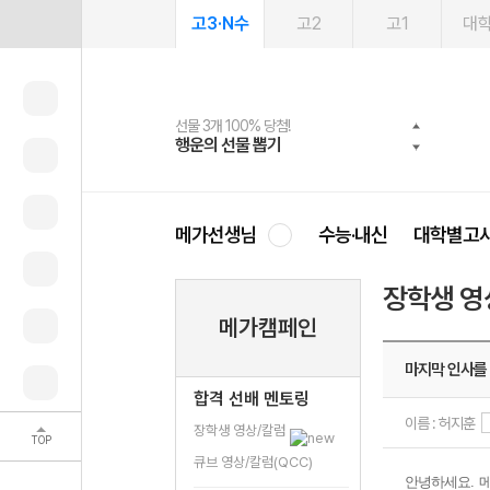
고3·N수
고2
고1
대
선물 3개 100% 당첨!
선물 100% 증정!
여름방학 스터디 캐시백
2027 러셀 단과
스마트러닝앱
메가패스
메가패스 수강생 무료혜택!
사회공헌 캠페인
행운의 선물 뽑기
메가스터디 X 올리브
메가런 썸머스쿨
강사 공개선발
설문 EVENT
3일 무료 체험권
메가클럽 멤버십
희망이룸 메가나눔
영
메가선생님
수능·내신
대학별고
장학생 영
메가캠페인
마지막 인사를
합격 선배 멘토링
이름 : 허지훈
장학생 영상/칼럼
TOP
큐브 영상/칼럼(QCC)
안녕하세요
.