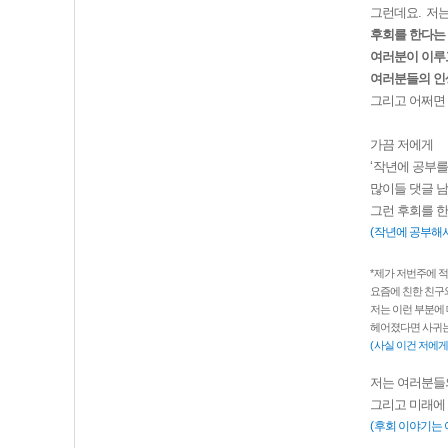
그런데요
.
저는
후회를 한다는
여러분이 이루
여러분들의 인
그리고 어쩌면 
가끔 저에게
‘
작년에 공부를
많이들 댓글 
그런 후회를 
(
작년에 공부해서
*
제가 저번주에 적
요즘에 친한 친구
저는 이런 부분에
헤어졌다면 사귀는
(
사실 이건 저에게
저는 여러분들
그리고 미래에
(
후회 이야기는