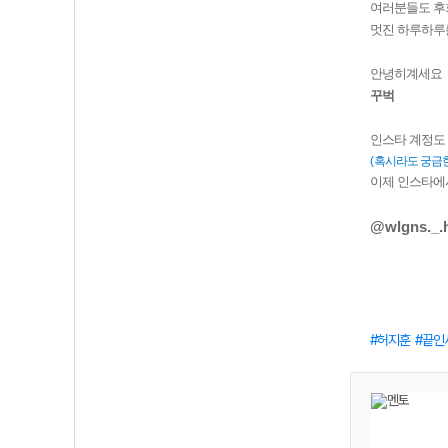
여러분들도 후
멋진 하루하루
안녕히계세요
꾸벅
인스타 계정도
(
혹시라도 궁금한
이제 인스타에서
@wlgns._.
허지훈
끝인