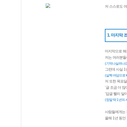
저 스스로도 
1. 마지막 조
마지막으로 해
저는 여러분들
(
기억나실려나
그런데 사실
1
(
살짝 여담으로
저 또한 목표
‘
글 조금 더 많
‘
답글 빨리 달
(
정말 딱
1
년의 
사람들에게는 
올해
1
년 동안