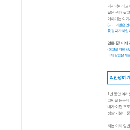
마지막이라고 
끝은 원래 짧
이야기는 여기
(
ㅠㅠ 이별은 언
꽃 필 때가 제일
암튼 끝
!
이제 
(
참고로 저번 댓
이제 칼럼은 새
2. 안녕히 계
1
년 동안 여러
고민을 듣는게
내가 이런 프
정말 기분이 
저는 이제 일