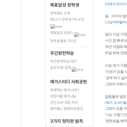
(
이제 이 인사가
목표달성 장학생
장학제도 소개
음
..
마지막 칼
제23기 장학생 1차 도전
(
그냥 아무말이
목표달성 성공기
일단 지금 가장
시간 참 빠르
장학생 활동 가이드
작년 이맘때 
주간완전학습
두달 밖에 안된
주간완전학습이란?
사실 제가 수
실천 비법 공개
‘
이런거 읽을 시
‘
공부 하기 싫
메가스터디 사회공헌
그런데 어쩌다
함께하는 메가스터디
희망이룸 메가나눔
칼럼들에 달린
군인·소방·경찰 자녀
(
제가 그나마 
그래서 요즘 
메가패스 형제자매 할인
‘
나는 수험기간
3가지 정직한 원칙
‘
멘토링을 해주