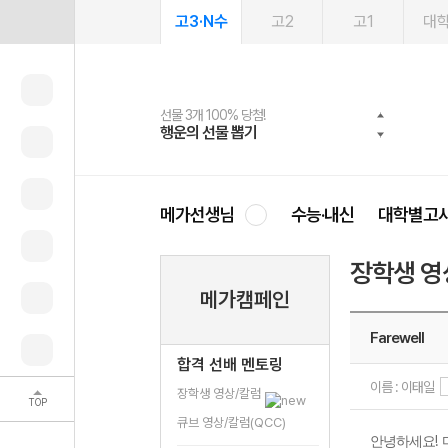
고3·N수
고2
고1
대
선물 3개 100% 당첨!
선물 100% 증정!
여름방학 스터디 캐시백
2027 러셀 단과
스마트러닝앱
메가패스
메가패스 수강생 무료혜택!
사회공헌 캠페인
행운의 선물 뽑기
메가스터디 X 올리브
메가런 썸머스쿨
강사 공개선발
설문 EVENT
3일 무료 체험권
메가클럽 멤버십
희망이룸 메가나눔
영
메가선생님
수능·내신
대학별고
장학생 영
메가캠페인
Farewell
합격 선배 멘토링
이름 : 이태일
장학생 영상/칼럼
TOP
큐브 영상/칼럼(QCC)
!
안녕하세요