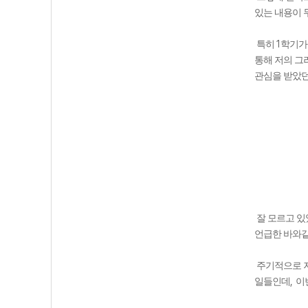
있는 내용이 
1
특히
학기가
통해 저의 그
관심을 받았던
잘 모르고 
언급한 바와같
주기적으로 저
,
일들인데
이