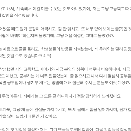
,
,
다고 해서
계속해서 이걸 미룰 수 있는 것도 아니었기에
저는 그냥 고등학교 때
.
해 칼럼을 작성했습니다
,
,
(?)
어봤을 때도 뭔가 문장이 어색하고
잘 안 읽히고
또 너무 없어 보이는 글
인 
,
.
어떻게 바꿔야 하는지도 몰랐기에
그냥 처음 작성한 그대로 올렸었죠
,
,
 마음으로 글을 올리고
학생분들의 반응을 지켜봤는데
제 우려와는 달리 굉
)
화된 것일 수도 있습니다ㅋㅎㅋ
,
작성했던 저의 고등학교 이야기와 지금 본인의 상황이 너무나 비슷하다며
지금
,
,
분도 계셨고
공부하는 게 너무 힘들었는데
글 읽으시고 나서 다시 열심히 공부할
목별 공부법이나 생기부 채우는 방법에 대해 질문해 주시는 분들도 여럿 계셨죠
,
.
이 무엇이든지
저에게는 그 모든 글 하나하나가 정말 감사하게 느껴졌어요
,
,
,
유보다도
그냥 제 글에 관심을 가져주시고
또 제 글에서 힘을 얻어가시며
뭔가 
.
감을 많이 느꼈기 때문인 거 같아요
,
,
럽게 첫 칼럼을 작성한 저는
그런 댓글들로부터 힘입어
다음 칼럼들을 작성할