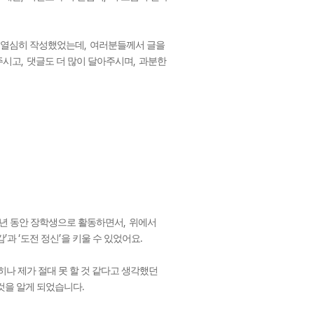
,
 열심히 작성했었는데
여러분들께서 글을
,
,
주시고
댓글도 더 많이 달아주시며
과분한
,
년 동안 장학생으로 활동하면서
위에서
’
‘
’
.
감
과
도전 정신
을 키울 수 있었어요
나 제가 절대 못 할 것 같다고 생각했던
.
것을 알게 되었습니다