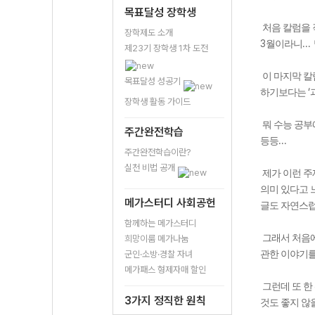
목표달성 장학생
처음 칼럼을
장학제도 소개
3
...
월이라니
제23기 장학생 1차 도전
이 마지막 칼
목표달성 성공기
‘
하기보다는
장학생 활동 가이드
뭐 수능 공부
주간완전학습
...
등등
주간완전학습이란?
실천 비법 공개
제가 이런 주
의미 있다고 
메가스터디 사회공헌
글도 자연스럽
함께하는 메가스터디
그래서 처음에
희망이룸 메가나눔
군인·소방·경찰 자녀
관한 이야기를
메가패스 형제자매 할인
그런데 또 한
3가지 정직한 원칙
것도 좋지 않