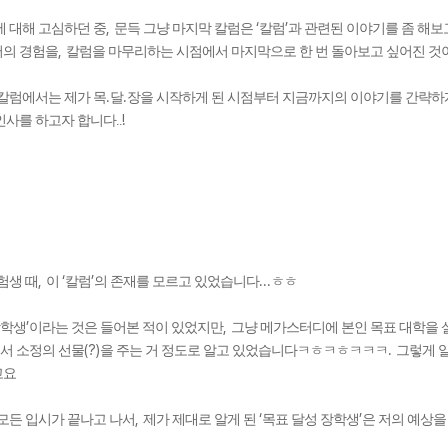
,
‘
’
 대해 고심하던 중
문득 그냥 마지막 칼럼은
칼럼
과 관련된 이야기를 좀 해보
,
저의 경험을
칼럼을 마무리하는 시점에서 마지막으로 한 번 돌아보고 싶어진 것
.
.
칼럼에서는 제가 목
달
장을 시작하게 된 시점부터 지금까지의 이야기를 간략하
!
인사를 하고자 합니다..
,
‘
’
...
험생 때
이
칼럼
의 존재를 모르고 있었습니다
ㅎㅎ
’
,
장학생
이라는 것은 들어본 적이 있었지만
그냥 메가스터디에 본인 목표 대학을 
(?)
.
서 소정의 선물
을 주는 거 정도로 알고 있었습니다ㅋㅎㅋㅎㅋㅋㅋ
그렇게 알
고요
,
‘
’
모든 입시가 끝나고 나서
제가 제대로 알게 된
목표 달성 장학생
은 저의 예상을