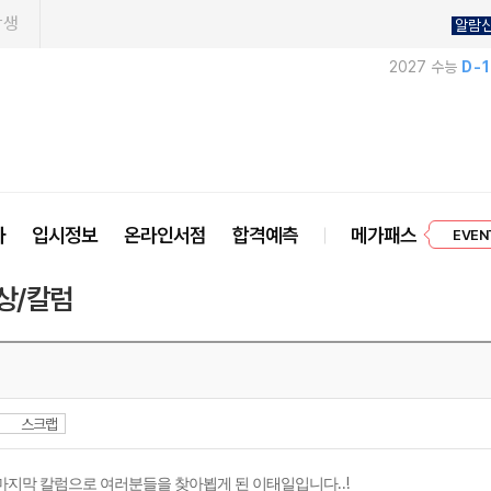
학생
알람
2027 수능
D-
EVEN
사
입시정보
온라인서점
합격예측
메가패스
프리미엄 
상/칼럼
스크랩
..!
마지막 칼럼으로 여러분들을 찾아뵙게 된 이태일입니다