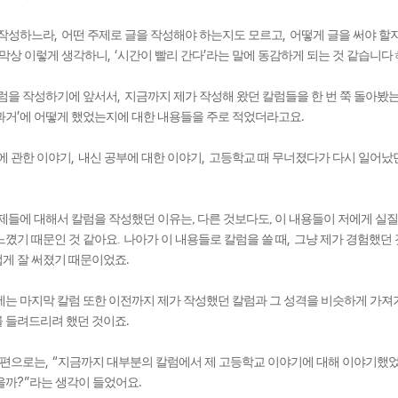
,
,
 작성하느라
어떤 주제로 글을 작성해야 하는지도 모르고
어떻게 글을 써야 할
, ‘
’
막상 이렇게 생각하니
시간이 빨리 간다
라는 말에 동감하게 되는 것 같습니다
,
럼을 작성하기에 앞서서
지금까지 제가 작성해 왔던 칼럼들을 한 번 쭉 돌아봤
’
.
과거
에 어떻게 했었는지에 대한 내용들을 주로 적었더라고요
메가스터디
,
,
에 관한 이야기
내신 공부에 대한 이야기
고등학교 때 무너졌다가 다시 일어났
제들에 대해서 칼럼을 작성했던 이유는, 다른 것보다도, 이 내용들이 저에게 실질
,
느꼈기 때문인 것 같아요.
나아가 이 내용들로 칼럼을 쓸 때
그냥 제가 경험했던 
.
게 잘 써졌기 때문이었죠
는 마지막 칼럼 또한 이전까지 제가 작성했던 칼럼과 그 성격을 비슷하게 가
.
 들려드리려 했던 것이죠
, “
 편으로는
지금까지 대부분의 칼럼에서 제 고등학교 이야기에 대해 이야기했
?”
.
을까
라는 생각이 들었어요