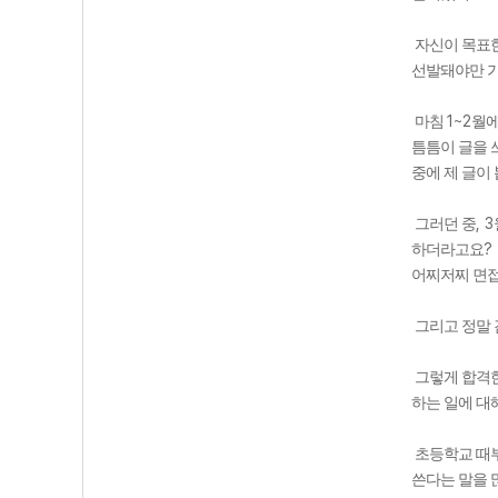
자신이 목표
선발돼야만 
1~2
마침
월에
틈틈이 글을 
중에 제 글이
, 3
그러던 중
?
하더라고요
어찌저찌 면접
그리고 정말
그렇게 합격
하는 일에 대
초등학교 때
쓴다는 말을 