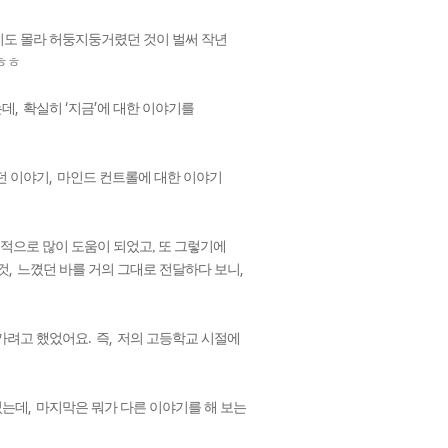
지도 몰라 허둥지둥거렸던 것이 벌써 작년
ㅎㅎ
,
‘
’
는데
확실히
지금
에 대한 이야기를
,
던 이야기
마인드 컨트롤에 대한 이야기
적으로 많이 도움이 되었고, 또 그렇기에
,
,
것
느꼈던 바를 거의 그대로 전달하다 보니
.
,
져가려고 했었어요
즉
저의 고등학교 시절에
,
었는데
마지막은 뭐가 다른 이야기를 해 보는