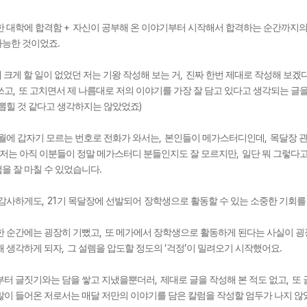
+
한 대학에 합격함
자신이 공부해 온 이야기부터 시작해서 합격하는 순간까지의
.
가능한 것이었죠
,
 크게 할 일이 없었던 저는 기왕 작성해 보는 거
진짜 한번 제대로 작성해 보겠
,
쓰고
또 고치면서 제 나름대로 저의 이야기를 가장 잘 담고 있다고 생각되는 글
)
 뽑힐 것 같다고 생각하지는 않았었죠
,
,
월에 갑자기 모르는 번호로 전화가 와서는
본인들이 메가스터디인데
목달장 
,
저는 아직 이분들이 정말 메가스터디 분들인지도 잘 모르지만
일단 뭐 그렇다
.
을 잘 마칠 수 있었습니다
, 21
 감사하게도
기 목달장에 선발되어
장학생으로 활동할 수 있는 소중한 기회를
,
한 순간에는 굉장히 기뻤고
또 메가에서 장학생으로 활동하게 된다는 사실이 굉
,
‘
’
.
해 생각하게 되자
그 설렘을 압도할 정도의
걱정
이 밀려오기 시작했어요
,
,
부터 글짓기와는 담을 쌓고 지냈을뿐더러
제대로 글을 작성해 본 적도 없고
또 
많이 들어온 저로서는 매달 저만의 이야기를 담은 칼럼을 작성할 엄두가 나지 