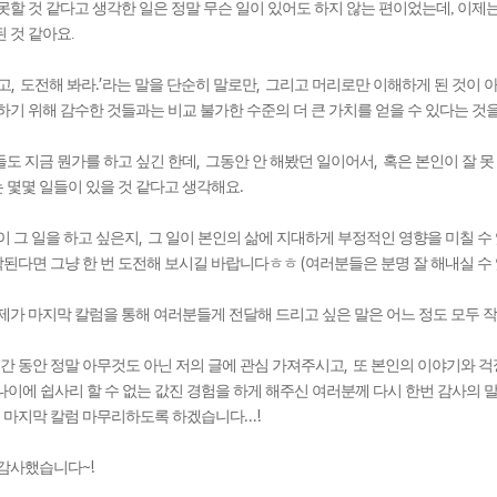
못할 것 같다고 생각한 일은 정말 무슨 일이 있어도 하지 않는 편이었는데, 이제
 것 같아요.
,
.’
,
고
도전해 봐라
라는 말을 단순히 말로만
그리고 머리로만 이해하게 된 것이 
 하기 위해 감수한 것들과는 비교 불가한 수준의 더 큰 가치를 얻을 수 있다는 
,
,
도 지금 뭔가를 하고 싶긴 한데
그동안 안 해봤던 일이어서
혹은 본인이 잘 못
.
 몇몇 일들이 있을 것 같다고 생각해요
,
이 그 일을 하고 싶은지
그 일이 본인의 삶에 지대하게 부정적인 영향을 미칠 수
(
된다면 그냥 한 번 도전해 보시길 바랍니다ㅎㅎ
여러분들은 분명 잘 해내실 수
제가 마지막 칼럼을 통해 여러분들게 전달해 드리고 싶은 말은 어느 정도 모두 
,
간 동안 정말 아무것도 아닌 저의 글에 관심 가져주시고
또 본인의 이야기와 걱
나이에 쉽사리 할 수 없는 값진 경험을 하게 해주신 여러분께 다시 한번 감사의 
...!
 마지막 칼럼 마무리하도록 하겠습니다
~!
 감사했습니다