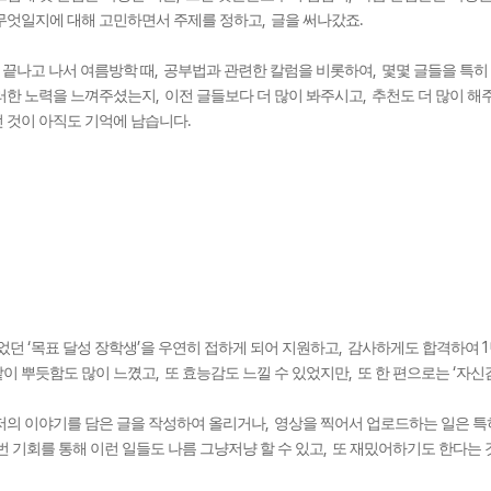
,
.
무엇일지에 대해 고민하면서 주제를 정하고
글을 써나갔죠
,
,
 끝나고 나서 여름방학 때
공부법과 관련한 칼럼을 비롯하여
몇몇 글들을 특히
,
,
러한 노력을 느껴주셨는지
이전 글들보다 더 많이 봐주시고
추천도 더 많이 해
.
 것이 아직도 기억에 남습니다
‘
’
,
1
있었던
목표 달성 장학생
을 우연히 접하게 되어 지원하고
감사하게도 합격하여
,
,
‘
이 뿌듯함도 많이 느꼈고
또 효능감도 느낄 수 있었지만
또 한 편으로는
자신
,
의 이야기를 담은 글을 작성하여 올리거나
영상을 찍어서 업로드하는 일은 특히
,
번 기회를 통해 이런 일들도 나름 그냥저냥 할 수 있고
또 재밌어하기도 한다는 