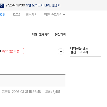
9/2(수) 19:30
9월 모의고사 LIVE 설명회
신청
105
로그인
회원가입
학원 바로가기
다채로운 난도
강좌 · 교재 찾기
통합검색
실전 모의고사
현우진의
T
8/10(월) 마감
킬링캠프 시즌1
30
8/10(월) 마감
등록일 :
2026-03-31 15:56:48
조회 :
3,461