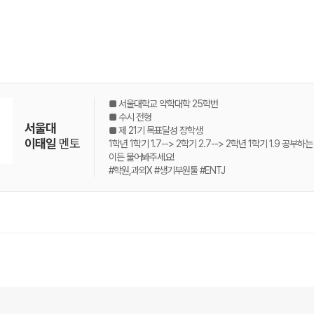
■ 서울대학교 약학대학 25학번
■ 수시 전형
서울대
■ 제 21기 목표달성 장학생
이태일
멘토
1학년 1학기 1.7--> 2학기 2.7--> 2학년 1학기 1.9 
이든 물어봐주세요!
#학원,과외X #생기부원툴 #ENTJ