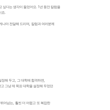
. 1
고 싶다는 생각이 들었어요
년 동안 칼럼을
.
이죠
,
게나마 전달해 드리며
칼럼과 여러분께
,
,
설정해 두고
그 대학에 합격하면
고 그냥 제 목표 대학을 설정해 두었던
,
 뛰어넘는
훨씬 더 어렵고
또 복잡한