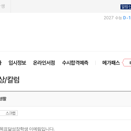
학생
알람
2027 수능
D-
프
사
입시정보
온라인서점
수시합격예측
메가패스
상/칼럼
생활
스크랩
 목표달성장학생 이예림입니다.