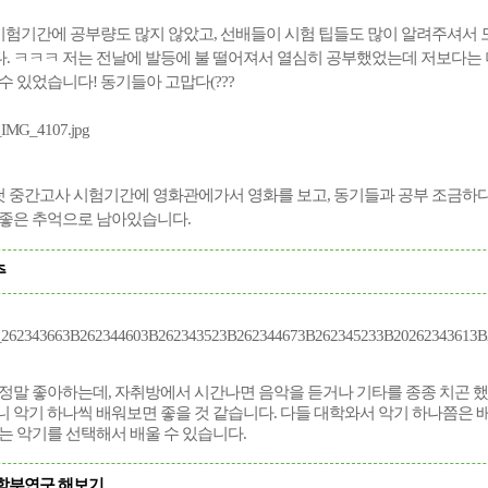
 시험기간에 공부량도 많지 않았고, 선배들이 시험 팁들도 많이 알려주셔서 
. ㅋㅋㅋ 저는 전날에 발등에 불 떨어져서 열심히 공부했었는데 저보다는 
수 있었습니다! 동기들아 고맙다(???
첫
중간고사
시험기간에
영화관에가서
영화를
보고
,
동기들과
공부
조금하
좋은
추억으로
남아있습니다
.
주
 정말 좋아하는데, 자취방에서 시간나면 음악을 듣거나 기타를 종종 치곤 했
 악기 하나씩 배워보면 좋을 것 같습니다. 다들 대학와서 악기 하나쯤은 
는 악기를 선택해서 배울 수 있습니다.
, 학부연구 해보기