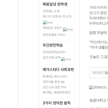
목표달성 장학생
거의 마지막
장학제도 소개
연고가 없던 
제23기 장학생 1차 도전
치과대학이 
마무리하고자
목표달성 성공기
칼럼
댓글에
장학생 활동 가이드
“
익산에서는
주간완전학습
“
치대
생활
주간완전학습이란?
오늘은
그
질
실천 비법 공개
메가스터디 사회공헌
2025
년
2
월
함께하는 메가스터디
희망이룸 메가나눔
군인·소방·경찰 자녀
메가패스 형제자매 할인
원광대학교
3가지 정직한 원칙