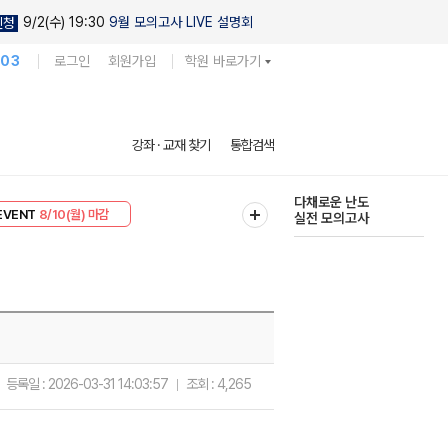
9/2(수) 19:30
9월 모의고사 LIVE 설명회
신청
103
로그인
회원가입
학원 바로가기
현우진의
강좌 · 교재 찾기
통합검색
킬링캠프 시즌1
리미엄 30
8/10(월) 마감
다채로운 난도
EVENT
8/10(월) 마감
실전 모의고사
등록일 :
2026-03-31 14:03:57
조회 :
4,265