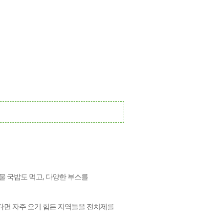
물 국밥
도
먹고
,
다양한
부스를
다면
자주
오기
힘든
지역들
을 전치제를