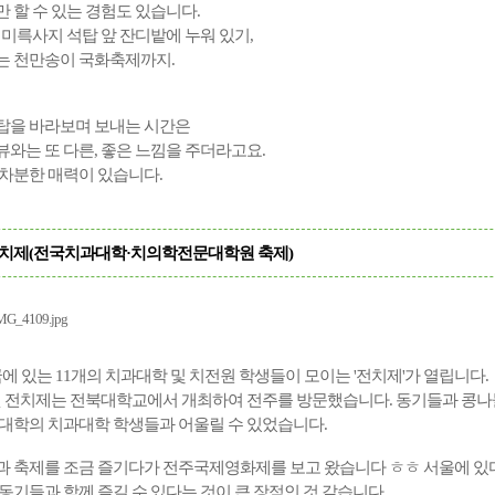
 할 수 있는 경험도 있습니다.
 미륵사지 석탑 앞 잔디밭에 누워 있기,
는 천만송이 국화축제까지.
탑을 바라보며 보내는 시간은
와는 또 다른, 좋은 느낌을 주더라고요.
 차분한 매력이 있습니다.
전치제(
전국치과대학·치의학전문대학원 축제)
에 있는 11개의 치과대학 및 치전원 학생들이 모이는 '전치제'가 열립니다.
첫
전치제는
전북대학교에서
개최하여 전주를 방문했습니다
.
동기들과
콩나
대학의
치과대학
학생들과
어울릴
수
있었습니다.
과
축제를
조금
즐기다가
전주국제영화제를
보고 왔습니다
ㅎㅎ
서울에
있
동기들과 함께
즐길
수
있다는
것이
큰
장점인
것
같습니다
.