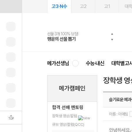
고3·N수
고2
고1
대
선물 3개 100% 당첨!
선물 100% 증정!
여름방학 스터디 캐시백
2027 러셀 단과
스마트러닝앱
메가패스
메가패스 수강생 무료혜택!
사회공헌 캠페인
행운의 선물 뽑기
메가스터디 X 올리브
메가런 썸머스쿨
강사 공개선발
설문 EVENT
3일 무료 체험권
메가클럽 멤버십
희망이룸 메가나눔
영
메가선생님
수능·내신
대학별고
장학생 영
메가캠페인
슬기로운 예과
합격 선배 멘토링
이름 : 이예림
장학생 영상/칼럼
TOP
큐브 영상/칼럼(QCC)
안녕하세요,