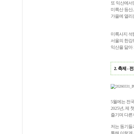
또 익산에서만
미륵산 등산,
가을에 열리
미륵사지 석
서울의 한강뷰
익산을 닮아
2. 축제 - 
5월에는 전국
2025년,
제
즐기며
다른
저는 동기들
통해
이렇게