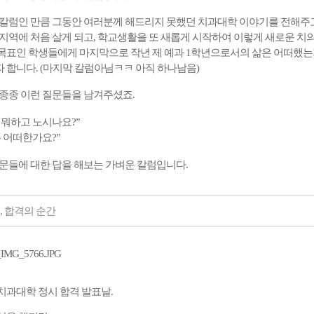
 칼럼인 만큼 그동안 여러분께 해드리지 못했던 치과대학 이야기를 전해주고
지역에 처음 살게 되고, 학교생활을 또 새롭게 시작하여 이렇게 새로운 치
목표인 학생들에게 마지막으로 작년 제 예과 1학년으로서의 삶은 어떠했
 합니다.
(마지막 칼럼아님ㅋㅋ 아직 하나남음)
종종 이런
질문들을
남겨주셨죠
.
메가스터디
뭐하고
노시나요
?”
은
어떠한가요
?”
문들에
대한
답을
해보는
가벼운
칼럼입니다
.
, 합격의 순간
치과대학
정시
합격
발표날.