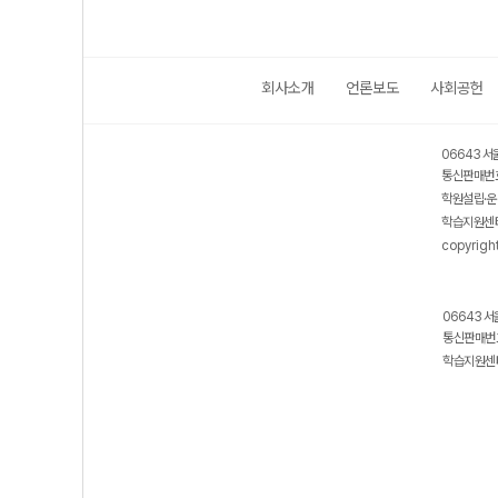
회사소개
언론보도
사회공헌
06643 서
통신판매번호
학원설립·운
학습지원센터
copyrigh
06643 서
통신판매번호
학습지원센터