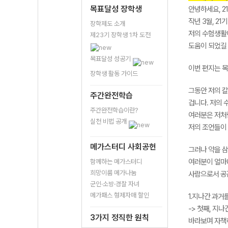
목표달성 장학생
안녕하세요, 2
작년 3월, 2
장학제도 소개
저의 수험생활
제23기 장학생 1차 도전
도움이 되었길
목표달성 성공기
이번 편지는 
장학생 활동 가이드
그동안 저의 
주간완전학습
겁니다. 저의 
주간완전학습이란?
여러분은 저처
실천 비법 공개
저의 조언들이
메가스터디 사회공헌
그러나 약을 삼
여러분이 얼마나
함께하는 메가스터디
희망이룸 메가나눔
사람으로서 공
군인·소방·경찰 자녀
메가패스 형제자매 할인
1.지나간 과거
-> 첫째, 지
3가지 정직한 원칙
바라보며 자책