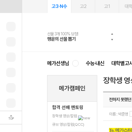
고3·N수
고2
고1
대
선물 3개 100% 당첨!
선물 100% 증정!
여름방학 스터디 캐시백
2027 러셀 단과
스마트러닝앱
메가패스
메가패스 수강생 무료혜택!
사회공헌 캠페인
행운의 선물 뽑기
메가스터디 X 올리브
메가런 썸머스쿨
강사 공개선발
설문 EVENT
3일 무료 체험권
메가클럽 멤버십
희망이룸 메가나눔
영
메가선생님
수능·내신
대학별고
장학생 영
메가캠페인
전하지 못했던
합격 선배 멘토링
이름 : 박준영
장학생 영상/칼럼
TOP
큐브 영상/칼럼(QCC)
To. 메가스