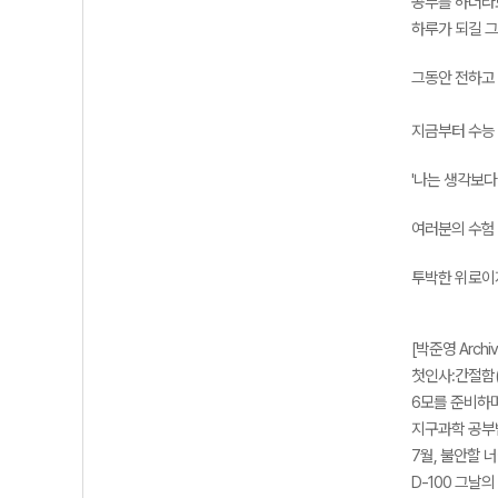
공부를 하더라
하루가 되길 
그동안 전하고 
지금부터 수능
'나는 생각보다
여러분의 수험
투박한 위로이
[박준영 Archiv
첫인사:간절함(여
6모를 준비하며(
지구과학 공부법(
7월, 불안할 너
D-100 그날의 다