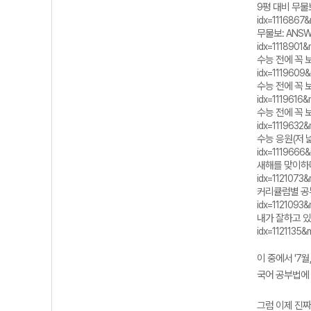
9평 대비 무물보(
idx=111686
무물보: ANSW
idx=111890
수능 전에 꼭 보
idx=111960
수능 전에 꼭 보
idx=111961
수능 전에 꼭 보
idx=111963
수능 응원(저 넓
idx=111966
새해를 맞이하며(
idx=112107
커리큘럼별 공부법
idx=112109
내가 잘하고 있는
idx=112113
이 중에서 '7
국어 공부법에 
그럼 이제 진짜