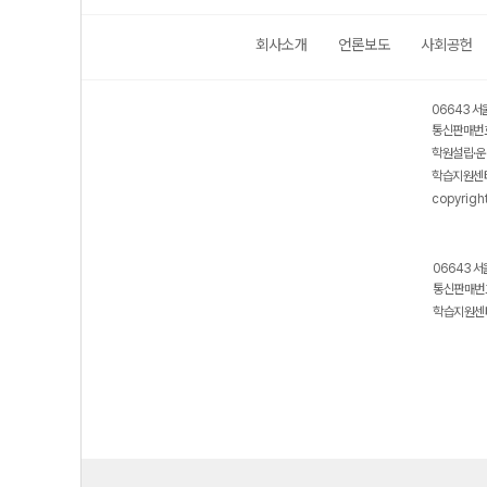
회사소개
언론보도
사회공헌
06643 서
통신판매번호
학원설립·운
학습지원센터
copyrigh
06643 서
통신판매번호
학습지원센터