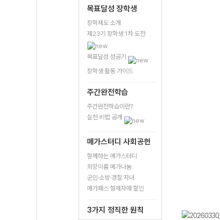
목표달성 장학생
장학제도 소개
제23기 장학생 1차 도전
목표달성 성공기
장학생 활동 가이드
주간완전학습
주간완전학습이란?
실천 비법 공개
메가스터디 사회공헌
함께하는 메가스터디
희망이룸 메가나눔
군인·소방·경찰 자녀
메가패스 형제자매 할인
3가지 정직한 원칙