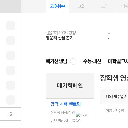
고3·N수
고2
고1
대
선물 3개 100% 당첨!
선물 100% 증정!
여름방학 스터디 캐시백
2027 러셀 단과
스마트러닝앱
메가패스
메가패스 수강생 무료혜택!
사회공헌 캠페인
행운의 선물 뽑기
메가스터디 X 올리브
메가런 썸머스쿨
강사 공개선발
설문 EVENT
3일 무료 체험권
메가클럽 멤버십
희망이룸 메가나눔
영
메가선생님
수능·내신
대학별고
장학생 영
메가캠페인
나의 재수일기
합격 선배 멘토링
이름 : 박수영
장학생 영상/칼럼
TOP
큐브 영상/칼럼(QCC)