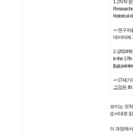
1. (자작 
Researcher
historical d
-> 연구
데이터에 
2. (202
In the 17th
that
painter
-> 17세
그것은
화
보이는 것처
순서대로 읽
이 과정에서 