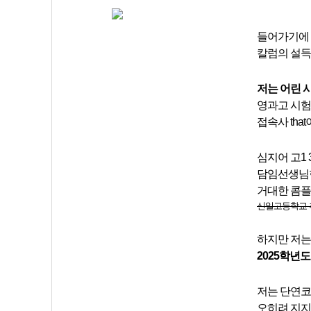
들어가기에 
칼럼의 설득
저는 어린 
영과고 시험
접속사 tha
심지어 고1 
담임선생님한
거대한 콤플
신일고등학교 후
하지만 저는
2025학년도
저는 단연코
오히려 지지