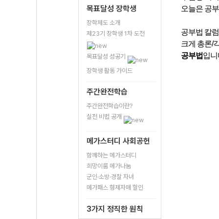
목표달성 장학생
오늘은 공부
장학제도 소개
공부법 칼럼
제23기 장학생 1차 도전
크게 총론/
공부법
입니
목표달성 성공기
장학생 활동 가이드
주간완전학습
주간완전학습이란?
실천 비법 공개
메가스터디 사회공헌
함께하는 메가스터디
희망이룸 메가나눔
군인·소방·경찰 자녀
메가패스 형제자매 할인
3가지 정직한 원칙